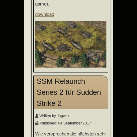
game).
download
SSM Relaunch
Series 2 für Sudden
Strike 2
Written by:
Ingwio
Published: 04 September 2017
Wie versprochen die nächsten sehr