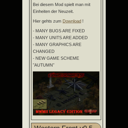
Bei diesem Mod spielt man mit
Einheiten der Neuzeit.
Hier gehts zum
Download
!
- MANY BUGS ARE FIXED
- MANY UNITS ARE ADDED
- MANY GRAPHICS ARE
CHANGED
- NEW GAME SCHEME
"AUTUMN"