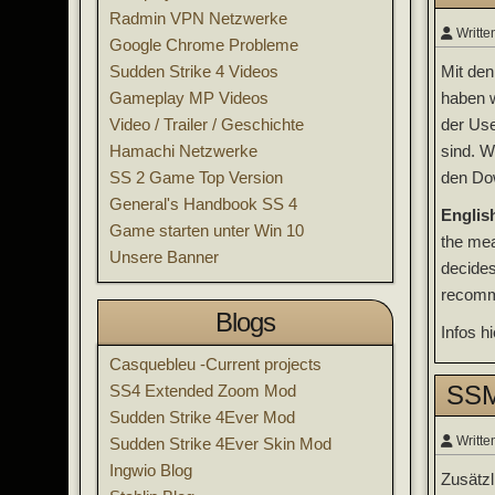
Radmin VPN Netzwerke
Writte
Google Chrome Probleme
Sudden Strike 4 Videos
Mit den
Gameplay MP Videos
haben w
Video / Trailer / Geschichte
der Use
Hamachi Netzwerke
sind. W
SS 2 Game Top Version
den Do
General's Handbook SS 4
English
Game starten unter Win 10
the mea
Unsere Banner
decides
recomme
Blogs
Infos h
Casquebleu -Current projects
SSM
SS4 Extended Zoom Mod
Sudden Strike 4Ever Mod
Writte
Sudden Strike 4Ever Skin Mod
Ingwio Blog
Zusätzl