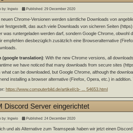
n by:
Ingwio
Published: 29 December 2020
 neuen Chrome-Versionen werden sämtliche Downloads von angeblich al
ir festgestellt, das auch viele Downloads von sicheren Seiten (https
r was runtergeladen werden darf, sondern Google Chrome, obwohl d
ir empfehlen diesbezüglich zusätzlich eine Browseralternative (Firefo
wnloads.
 (google translation)
: With the new Chrome versions, all downloads f
ntime we have noticed that many downloads from secure sites (https) 
 what can be downloaded, but Google Chrome, although the downloa
nd installing a browser alternative (Firefox, Opera, etc.) in addition
ier:
https://www.computerbild.de/artikel/cb- ... 54653.html
 Discord Server eingerichtet
n by:
Ingwio
Published: 24 December 2020
ich und als Alternative zum Teamspeak haben wir jetzt einen Discord