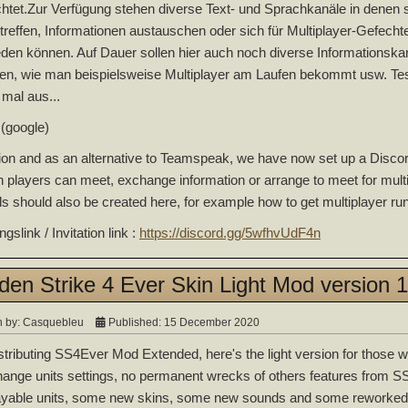
chtet.Zur Verfügung stehen diverse Text- und Sprachkanäle in denen 
 treffen, Informationen austauschen oder sich für Multiplayer-Gefecht
den können. Auf Dauer sollen hier auch noch diverse Informationska
en, wie man beispielsweise Multiplayer am Laufen bekommt usw. Tes
 mal aus...
 (google)
tion and as an alternative to Teamspeak, we have now set up a Discor
h players can meet, exchange information or arrange to meet for multip
s should also be created here, for example how to get multiplayer runnin
gslink / Invitation link :
https://discord.gg/5wfhvUdF4n
en Strike 4 Ever Skin Light Mod version 
n by:
Casquebleu
Published: 15 December 2020
istributing SS4Ever Mod Extended, here's the light version for those wh
nge units settings, no permanent wrecks of others features from SS4
ayable units, some new skins, some new sounds and some reworked