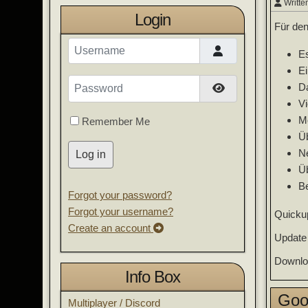
Writte
Login
Für den
Username
Es
E
Password
Da
Show Password
V
Me
Remember Me
Üb
N
Log in
Üb
Be
Forgot your password?
Forgot your username?
Quickup
Create an account
Update 
Downl
Info Box
Goo
Multiplayer / Discord