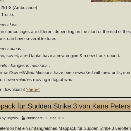
r II
z 251-8 (Ambulance)
 Trucks
ew skins :
n camouflages are different depending on the start or the end of the c
nk can have several textures
ew sounds :
n, soviet, allied tanks have a new engine & a new track sound.
its changes in missions :
erman/Soviet/Allied Missions have been reworked with new units, som
on't see vehicles moving in fog of war.
n download it
>here<
pack für Sudden Strike 3 von Kane Peter
n by:
Ingwio
Published: 05 June 2020
terson hat ein umfangreiches Mappack für Sudden Strike 3 veröffentl