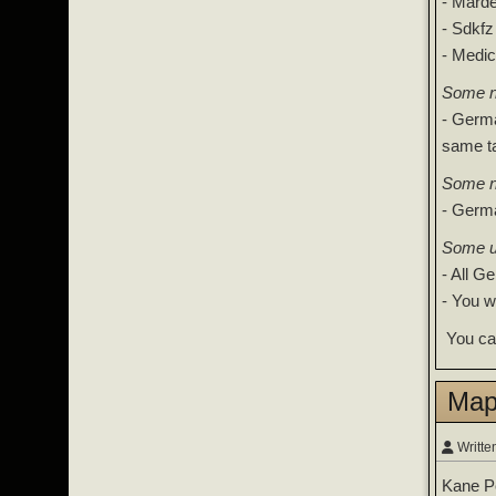
- Marde
- Sdkf
- Medic
Some n
- Germa
same ta
Some n
- Germa
Some un
- All G
- You w
You ca
Map
Writte
Kane Pe