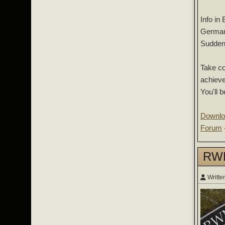
Info in 
German 
Sudden 
Take co
achieve
You'll 
Downl
Forum
RWM 
Writte