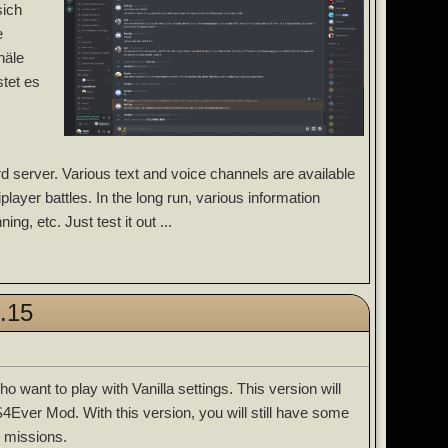
sich
e
näle
tet es
d server. Various text and voice channels are available
layer battles. In the long run, various information
g, etc. Just test it out ...
1.15
o want to play with Vanilla settings. This version will
Ever Mod. With this version, you will still have some
 missions.