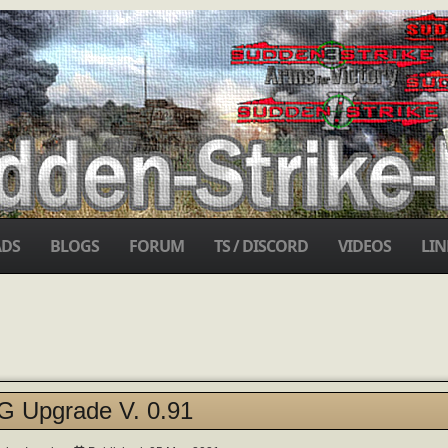
DS
BLOGS
FORUM
TS / DISCORD
VIDEOS
LIN
 Upgrade V. 0.91