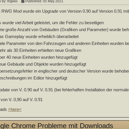
n by:
Ingwio
Published: 05 May 2021
 RWG Mod wurde ein Upgrade von Version 0.90 auf Version 0.91 mit 
 wurde viel Arbeit geleistet, um die Fehler zu beseitigen
ine große Anzahl von Gebäuden (Grafiken und Parameter) wurde be
s Gameplay wurde erheblich überarbeitet
iele Parameter von den Fahrzeugen und anderen Einheiten wurden b
hr als 30 Einheiten erhielten neue Grafiken
er 40 neue Einheiten wurden hinzugefügt
eue Gebäude und Objekte wurden hinzugefügt
ersetzungsfehler in englischer und deutscher Version wurde behobe
schreibungen im Editor hinzugefügt
date von V. 0.90 auf V. 0.91 (bei fehlerhaften Installation der norma
von V. 0,90 auf V. 0.91
oads
>here<
gle Chrome Probleme mit Downloads