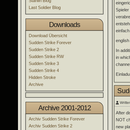
Stahlin Blog
eingeri
Last Soldier Blog
Spieler
verabre
Downloads
entsteh
einfach
Download Übersicht
english
Sudden Strike Forever
Sudden Strike 2
In addi
Sudden Strike RW
in whic
Sudden Strike 3
channel
Sudden Strike 4
Einladun
Hidden Stroke
Archive
Sudd
Writte
Archive 2001-2012
After d
Archiv Sudden Strike Forever
NOT cha
Archiv Sudden Strike 2
new pl