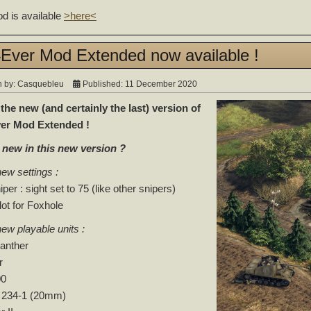
d is available
>here<
Ever Mod Extended now available !
n by:
Casquebleu
Published: 11 December 2020
 the new (and certainly the last) version of
er Mod Extended !
 new in this new version ?
w settings :
per : sight set to 75 (like other snipers)
lot for Foxhole
w playable units :
anther
r
00
z 234-1 (20mm)