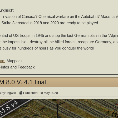
Englisch:
invasion of Canada? Chemical warfare on the Autobahn? Maus tanks
Strike 3 created in 2019 and 2020 are ready to be played
ntrol of US troops in 1945 and stop the last German plan in the "Alpi
 the impossible - destroy all the Allied forces, recapture Germany, and c
be busy for hundreds of hours as you conquer the world!
oad
-Mappack
-Infos and Feedback
8.0 V. 4.1 final
n by:
Ingwio
Published: 10 May 2020