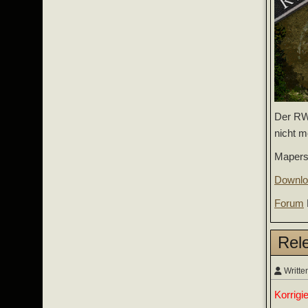
Der RWM
nicht m
Maperst
Downlo
Forum
Rel
Writte
Korrigi