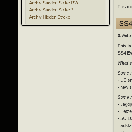
Archiv Sudden Strike RW
This mo
Archiv Sudden Strike 3
Archiv Hidden Stroke
SS4
Writte
This is
SS4 Ev
What's
Some ne
- US sni
- new s
Some ne
- Jagdp
- Hetze
- SU 1
- Sdkf