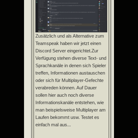
Zusätzlich und als Alternative zum
Teamspeak haben wir jetzt einen
Discord Server eingerichtet.Zur
Verfügung stehen diverse Text- und
Sprachkanäle in denen sich Spieler
treffen, Informationen austauschen
oder sich für Multiplayer-Gefechte
verabreden können. Auf Dauer
sollen hier auch noch diverse
Informationskanäle entstehen, wie
man beispielsweise Multiplayer am
Laufen bekommt usw. Testet es
einfach mal aus...