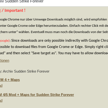
 / Important !
oogle Chrome nur über Umwege Downloads möglich sind, wird empfohlen Fir
unter Google Crome oder Edge herunterzuladen. Einfach rechter Click mit 
eichern unter“ wählen. Eventuell muss man noch die Downloads von der Seit
Since downloads are only possible indirectly with Google Ch
google)
:
possible to download files from Google Crome or Edge. Simply right cl
d" and then select "Save target as". You may have to allow download
tionen
: Archiv Sudden Strike Forever
M 4 + Maps
ad
 4/5 Mod + Maps for Sudden Strike Forever
ad