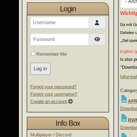
Login
Wichtig
Username
Da mit G
Dateien 
Password
Show Password
„Ziel sp
English (
Remember Me
is also 
"Downloa
Log in
Informa
Forgot your password?
Category
Forgot your username?
APR
Create an account
Downlo
RWM
Info Box
Downlo
Multiplayer / Discord