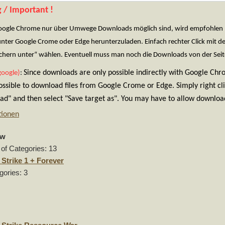
 / Important !
oogle Chrome nur über Umwege Downloads möglich sind, wird empfohlen Fir
unter Google Crome oder Edge herunterzuladen. Einfach rechter Click mit 
eichern unter“ wählen. Eventuell muss man noch die Downloads von der Seit
Since downloads are only possible indirectly with Google Ch
google)
:
possible to download files from Google Crome or Edge. Simply right cl
d" and then select "Save target as". You may have to allow download
tionen
ew
of Categories: 13
Strike 1 + Forever
gories: 3
1