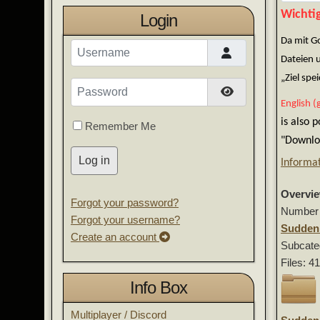
Wichtig
Login
Da mit G
Username
Dateien 
„Ziel sp
Password
Show Password
English (
is also 
Remember Me
"Downloa
Log in
Informa
Overvi
Forgot your password?
Number 
Forgot your username?
Sudden 
Create an account
Subcate
Files: 4
Info Box
Multiplayer / Discord