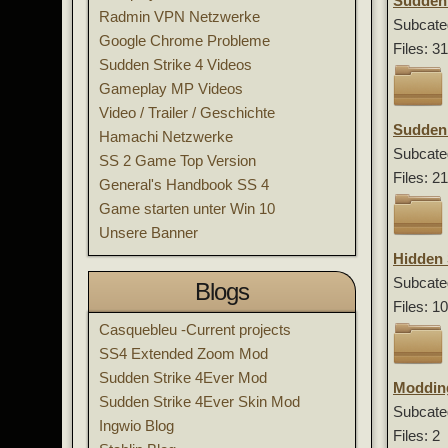
Sudden 
Radmin VPN Netzwerke
Subcate
Google Chrome Probleme
Files: 3
Sudden Strike 4 Videos
Gameplay MP Videos
Video / Trailer / Geschichte
Sudden 
Hamachi Netzwerke
Subcate
SS 2 Game Top Version
Files: 2
General's Handbook SS 4
Game starten unter Win 10
Unsere Banner
Hidden 
Subcate
Blogs
Files: 1
Casquebleu -Current projects
SS4 Extended Zoom Mod
Sudden Strike 4Ever Mod
Moddin
Sudden Strike 4Ever Skin Mod
Subcate
Ingwio Blog
Files: 2