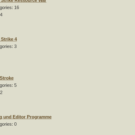
Strike Ressource War
gories: 16
14
Strike 4
gories: 3
1
Stroke
gories: 5
02
g und Editor Programme
gories: 0