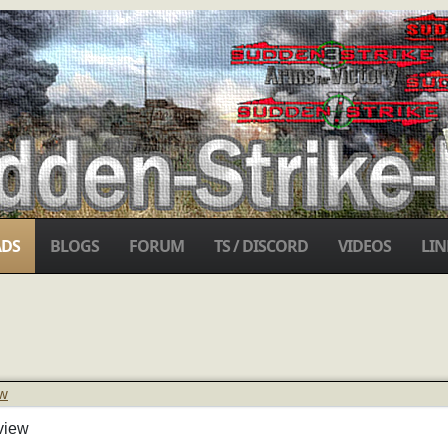
DS
BLOGS
FORUM
TS / DISCORD
VIDEOS
LIN
ew