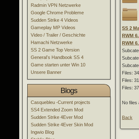
Radmin VPN Netzwerke
Google Chrome Probleme
Sudden Strike 4 Videos
Gameplay MP Videos
SS 2 Ma
Video / Trailer / Geschichte
RWM 6.
Hamachi Netzwerke
RWM 6.
SS 2 Game Top Version
Subcate
General's Handbook SS 4
Subcate
Game starten unter Win 10
Subcate
Unsere Banner
Files: 3
Files: 3
Files: 3
Blogs
Casquebleu -Current projects
No files 
SS4 Extended Zoom Mod
Sudden Strike 4Ever Mod
Back
Sudden Strike 4Ever Skin Mod
Ingwio Blog