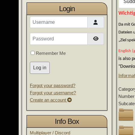
Login
Wichtig
Username
Da mit G
Dateien 
Password
Show Password
„Ziel sp
English (
Remember Me
is also 
"Downloa
Log in
Informa
Forgot your password?
Categor
Forgot your username?
Number 
Create an account
Subcate
Info Box
Multiplayer / Discord