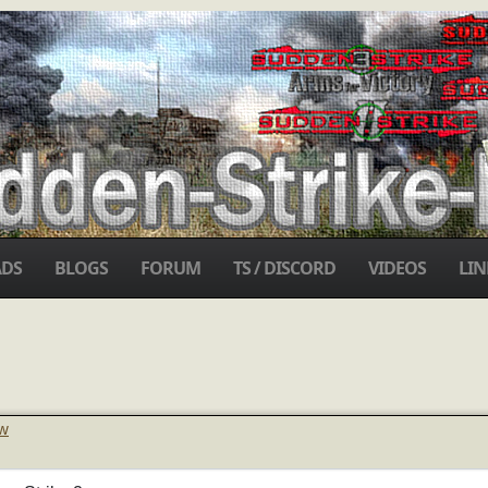
DS
BLOGS
FORUM
TS / DISCORD
VIDEOS
LIN
ew