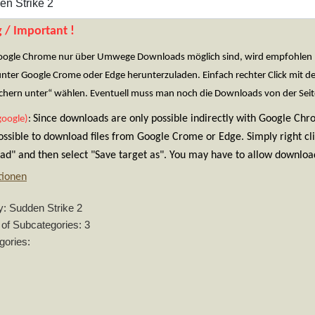
 / Important !
oogle Chrome nur über Umwege Downloads möglich sind, wird empfohlen Fir
unter Google Crome oder Edge herunterzuladen. Einfach rechter Click mit 
eichern unter“ wählen. Eventuell muss man noch die Downloads von der Seit
Since downloads are only possible indirectly with Google Ch
google)
:
possible to download files from Google Crome or Edge. Simply right cl
d" and then select "Save target as". You may have to allow download
tionen
y: Sudden Strike 2
of Subcategories: 3
gories: