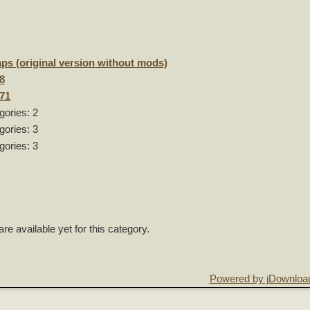
ps (original version without mods)
8
71
gories: 2
gories: 3
gories: 3
4
1
7
are available yet for this category.
Powered by jDownloa