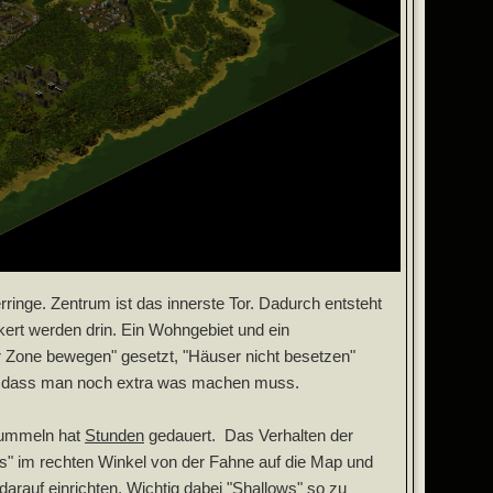
ringe. Zentrum ist das innerste Tor. Dadurch entsteht
ölkert werden drin. Ein Wohngebiet und ein
 der Zone bewegen" gesetzt, "Häuser nicht besetzen"
ohne dass man noch extra was machen muss.
ufummeln hat
Stunden
gedauert. Das Verhalten der
s" im rechten Winkel von der Fahne auf die Map und
auf einrichten. Wichtig dabei "Shallows" so zu