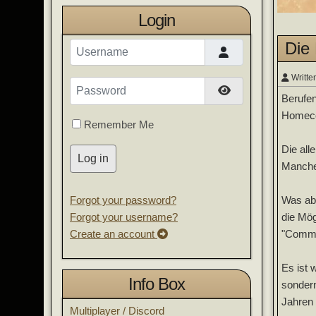
Login
Die
Username
Writte
Password
Show Password
Berufen
Homeco
Remember Me
Die all
Log in
Manche 
Was abe
Forgot your password?
die Mög
Forgot your username?
"Comman
Create an account
Es ist 
Info Box
sondern
Jahren 
Multiplayer / Discord