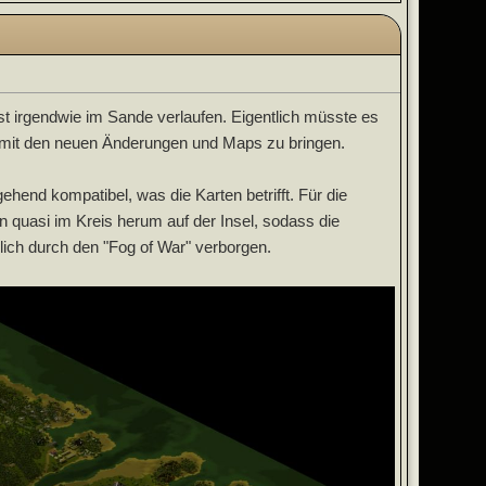
t irgendwie im Sande verlaufen. Eigentlich müsste es
n mit den neuen Änderungen und Maps zu bringen.
hend kompatibel, was die Karten betrifft. Für die
n quasi im Kreis herum auf der Insel, sodass die
lich durch den "Fog of War" verborgen.