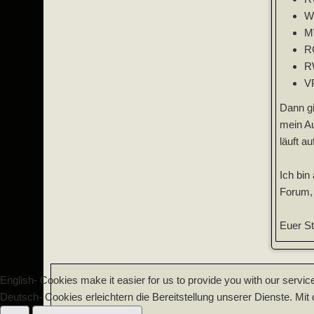
W
M
R
R
V
Dann gi
mein Au
läuft a
Ich bin
Forum, 
Euer St
English- Cookies make it easier for us to provide you with our servic
Deutsch- Cookies erleichtern die Bereitstellung unserer Dienste. Mi