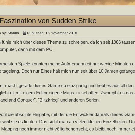
 Faszination von Sudden Strike
n by:
Stahlin
Published: 15 November 2018
 fühle mich über dieses Thema zu schreiben, da ich seit 1986 tause
mputer, dann mit dem PC.
ermeisten Spiele konnten meine Aufmersamkeit nur wenige Minuten er
tagelang. Doch nur Eines hält mich nun seit über 10 Jahren gefange
r macht gerade dieses Game so einzigartig und hebt es aus all den 
lichkeit mit einem Editor eigene Maps zu schaffen. Zwar gibt es das 
d and Conquer", "Blitzkrieg" und anderen Serien.
wohl die absolute Hingabe, mit der die Entwickler damals dieses Gam
 weil sie es liebten. Das sieht man an vielen kleinen Einzelheiten. 
Mapping noch immer nicht völlig beherrscht, es bleibt noch immer e