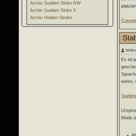
Archiv Sudden Strike RW
platzie
Archiv Sudden Strike 3
Archiv Hidden Stroke
Correg
Sta
Writte
Es ist 
gescheh
Sprache
weiss, 
Stahlin
Ursprün
Mods ü
R