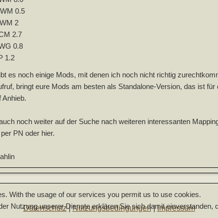
WM 0.5
WM 2
CM 2.7
WG 0.8
P 1.2
bt es noch einige Mods, mit denen ich noch nicht richtig zurecht
fruf, bringt eure Mods am besten als Standalone-Version, das ist für
uf Anhieb.
 auch noch weiter auf der Suche nach weiteren interessanten Mappin
per PN oder hier.
ahlin
es. With the usage of our services you permit us to use cookies.
t der Nutzung unserer Dienste erklären Sie sich damit einverstanden
Datenschutz
|
Nutzungsbedingungen
|
Impressum