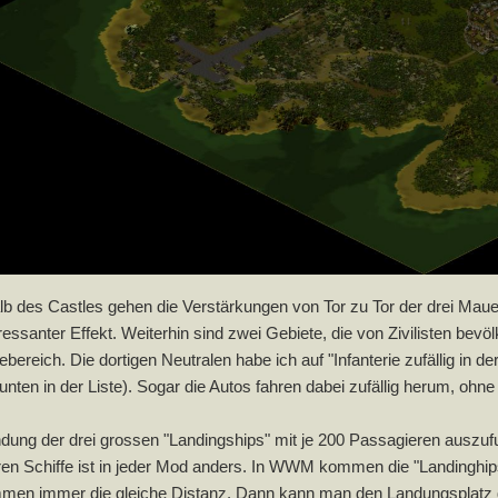
lb des Castles gehen die Verstärkungen von Tor zu Tor der drei Mauer
eressanter Effekt. Weiterhin sind zwei Gebiete, die von Zivilisten bev
iebereich. Die dortigen Neutralen habe ich auf "Infanterie zufällig in
 unten in der Liste). Sogar die Autos fahren dabei zufällig herum, 
dung der drei grossen "Landingships" mit je 200 Passagieren ausz
en Schiffe ist in jeder Mod anders. In WWM kommen die "Landinghip
en immer die gleiche Distanz. Dann kann man den Landungsplatz dar