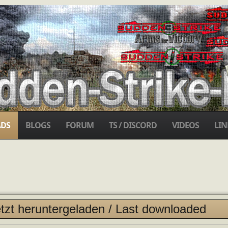
DS
BLOGS
FORUM
TS / DISCORD
VIDEOS
LIN
tzt heruntergeladen / Last downloaded