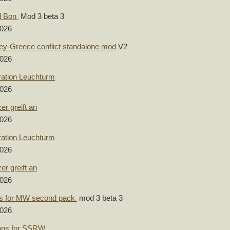
l Bon
Mod 3 beta 3
2026
ey-Greece conflict standalone mod
V2
2026
ation Leuchturm
2026
er greift an
2026
ation Leuchturm
2026
er greift an
2026
s for MW second pack
mod 3 beta 3
2026
aps for SSRW