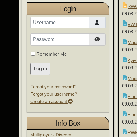
RWG 
Login
09.08.
Username
VW 
09.08.
Password
Show Password
Maps
09.08.
Remember Me
Kyiv
09.08.
Log in
Mode
09.08.
Forgot your password?
Forgot your username?
Eine
Create an account
09.08.
Eine
Info Box
09.08.
RWM 
Multiplayer / Discord