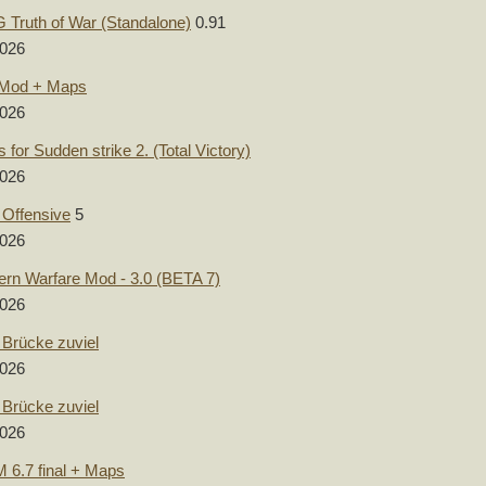
Truth of War (Standalone)
0.91
2026
Mod + Maps
2026
 for Sudden strike 2. (Total Victory)
2026
 Offensive
5
2026
rn Warfare Mod - 3.0 (BETA 7)
2026
 Brücke zuviel
2026
 Brücke zuviel
2026
6.7 final + Maps