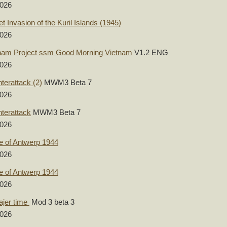
2026
et Invasion of the Kuril Islands (1945)
2026
nam Project ssm Good Morning Vietnam
V1.2 ENG
2026
terattack (2)
MWM3 Beta 7
2026
terattack
MWM3 Beta 7
2026
e of Antwerp 1944
2026
e of Antwerp 1944
2026
jer time
Mod 3 beta 3
2026