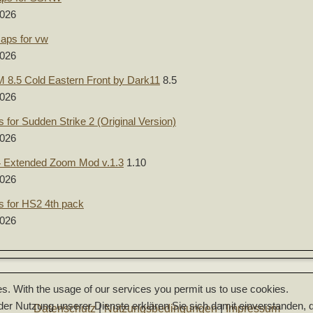
2026
aps for vw
2026
8.5 Cold Eastern Front by Dark11
8.5
2026
 for Sudden Strike 2 (Original Version)
2026
Extended Zoom Mod v.1.3
1.10
2026
 for HS2 4th pack
2026
es. With the usage of our services you permit us to use cookies.
t der Nutzung unserer Dienste erklären Sie sich damit einverstanden
Datenschutz
|
Nutzungsbedingungen
|
Impressum