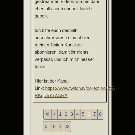
gestreamten Videos wird es dann
ebenfalls auch nur auf Twitch
geben.
Ich bitte euch deshalb
ausnahmsweise einmal hier,
meinen Twitch-Kanal zu
abonnieren, damit ihr nichts
verpasst, und ich mich besser
fühle.
Hier ist der Kanal-
Link:
https://www.twitch.tv/collections/zZ-
RKgD5YxWdRA
1
2
3
4
5
6
7
8
9
10