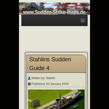
≡
Stahlins Sudden
Guide 4
Written by:
Stahlin
Published: 03 January 2019