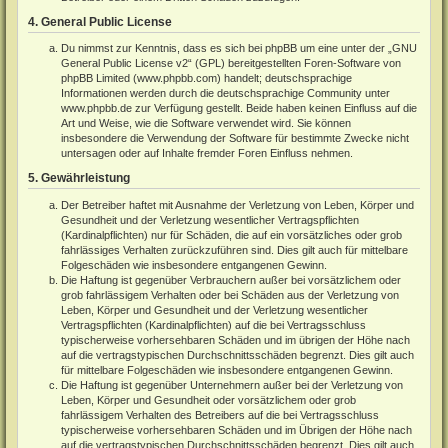
4. General Public License
Du nimmst zur Kenntnis, dass es sich bei phpBB um eine unter der „
GNU
General Public License v2
“ (GPL) bereitgestellten Foren-Software von
phpBB Limited (
www.phpbb.com
) handelt; deutschsprachige
Informationen werden durch die deutschsprachige Community unter
www.phpbb.de
zur Verfügung gestellt. Beide haben keinen Einfluss auf die
Art und Weise, wie die Software verwendet wird. Sie können
insbesondere die Verwendung der Software für bestimmte Zwecke nicht
untersagen oder auf Inhalte fremder Foren Einfluss nehmen.
5. Gewährleistung
Der Betreiber haftet mit Ausnahme der Verletzung von Leben, Körper und
Gesundheit und der Verletzung wesentlicher Vertragspflichten
(Kardinalpflichten) nur für Schäden, die auf ein vorsätzliches oder grob
fahrlässiges Verhalten zurückzuführen sind. Dies gilt auch für mittelbare
Folgeschäden wie insbesondere entgangenen Gewinn.
Die Haftung ist gegenüber Verbrauchern außer bei vorsätzlichem oder
grob fahrlässigem Verhalten oder bei Schäden aus der Verletzung von
Leben, Körper und Gesundheit und der Verletzung wesentlicher
Vertragspflichten (Kardinalpflichten) auf die bei Vertragsschluss
typischerweise vorhersehbaren Schäden und im übrigen der Höhe nach
auf die vertragstypischen Durchschnittsschäden begrenzt. Dies gilt auch
für mittelbare Folgeschäden wie insbesondere entgangenen Gewinn.
Die Haftung ist gegenüber Unternehmern außer bei der Verletzung von
Leben, Körper und Gesundheit oder vorsätzlichem oder grob
fahrlässigem Verhalten des Betreibers auf die bei Vertragsschluss
typischerweise vorhersehbaren Schäden und im Übrigen der Höhe nach
auf die vertragstypischen Durchschnittsschäden begrenzt. Dies gilt auch