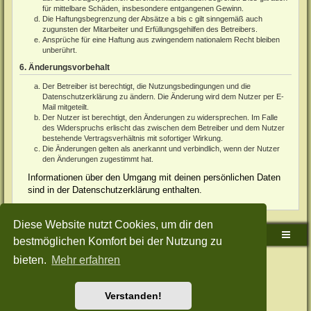
für mittelbare Schäden, insbesondere entgangenen Gewinn.
Die Haftungsbegrenzung der Absätze a bis c gilt sinngemäß auch
zugunsten der Mitarbeiter und Erfüllungsgehilfen des Betreibers.
Ansprüche für eine Haftung aus zwingendem nationalem Recht bleiben
unberührt.
6. Änderungsvorbehalt
Der Betreiber ist berechtigt, die Nutzungsbedingungen und die
Datenschutzerklärung zu ändern. Die Änderung wird dem Nutzer per E-
Mail mitgeteilt.
Der Nutzer ist berechtigt, den Änderungen zu widersprechen. Im Falle
des Widerspruchs erlischt das zwischen dem Betreiber und dem Nutzer
bestehende Vertragsverhältnis mit sofortiger Wirkung.
Die Änderungen gelten als anerkannt und verbindlich, wenn der Nutzer
den Änderungen zugestimmt hat.
Informationen über den Umgang mit deinen persönlichen Daten
sind in der Datenschutzerklärung enthalten.
Diese Website nutzt Cookies, um dir den
Sudden-Strike-Maps.de Hauptseite
Foren-Übersicht
bestmöglichen Komfort bei der Nutzung zu
bieten.
Mehr erfahren
Powered by
phpBB
® Forum Software © phpBB Limited
Deutsche Übersetzung durch
phpBB.de
Style: Green-Style-Split by Joyce&Luna
phpBB-Style-Design
Datenschutz
|
Nutzungsbedingungen
Verstanden!