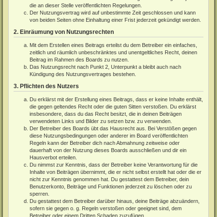
die an dieser Stelle veröffentlichten Regelungen.
Der Nutzungsvertrag wird auf unbestimmte Zeit geschlossen und kann
von beiden Seiten ohne Einhaltung einer Frist jederzeit gekündigt werden.
2. Einräumung von Nutzungsrechten
Mit dem Erstellen eines Beitrags erteilst du dem Betreiber ein einfaches,
zeitlich und räumlich unbeschränktes und unentgeltliches Recht, deinen
Beitrag im Rahmen des Boards zu nutzen.
Das Nutzungsrecht nach Punkt 2, Unterpunkt a bleibt auch nach
Kündigung des Nutzungsvertrages bestehen.
3. Pflichten des Nutzers
Du erklärst mit der Erstellung eines Beitrags, dass er keine Inhalte enthält,
die gegen geltendes Recht oder die guten Sitten verstoßen. Du erklärst
insbesondere, dass du das Recht besitzt, die in deinen Beiträgen
verwendeten Links und Bilder zu setzen bzw. zu verwenden.
Der Betreiber des Boards übt das Hausrecht aus. Bei Verstößen gegen
diese Nutzungsbedingungen oder anderer im Board veröffentlichten
Regeln kann der Betreiber dich nach Abmahnung zeitweise oder
dauerhaft von der Nutzung dieses Boards ausschließen und dir ein
Hausverbot erteilen.
Du nimmst zur Kenntnis, dass der Betreiber keine Verantwortung für die
Inhalte von Beiträgen übernimmt, die er nicht selbst erstellt hat oder die er
nicht zur Kenntnis genommen hat. Du gestattest dem Betreiber, dein
Benutzerkonto, Beiträge und Funktionen jederzeit zu löschen oder zu
sperren.
Du gestattest dem Betreiber darüber hinaus, deine Beiträge abzuändern,
sofern sie gegen o. g. Regeln verstoßen oder geeignet sind, dem
Betreiber oder einem Dritten Schaden zuzufügen.