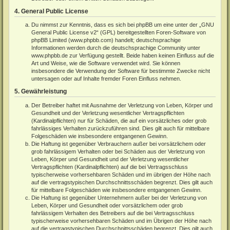
4. General Public License
Du nimmst zur Kenntnis, dass es sich bei phpBB um eine unter der „
GNU
General Public License v2
“ (GPL) bereitgestellten Foren-Software von
phpBB Limited (
www.phpbb.com
) handelt; deutschsprachige
Informationen werden durch die deutschsprachige Community unter
www.phpbb.de
zur Verfügung gestellt. Beide haben keinen Einfluss auf die
Art und Weise, wie die Software verwendet wird. Sie können
insbesondere die Verwendung der Software für bestimmte Zwecke nicht
untersagen oder auf Inhalte fremder Foren Einfluss nehmen.
5. Gewährleistung
Der Betreiber haftet mit Ausnahme der Verletzung von Leben, Körper und
Gesundheit und der Verletzung wesentlicher Vertragspflichten
(Kardinalpflichten) nur für Schäden, die auf ein vorsätzliches oder grob
fahrlässiges Verhalten zurückzuführen sind. Dies gilt auch für mittelbare
Folgeschäden wie insbesondere entgangenen Gewinn.
Die Haftung ist gegenüber Verbrauchern außer bei vorsätzlichem oder
grob fahrlässigem Verhalten oder bei Schäden aus der Verletzung von
Leben, Körper und Gesundheit und der Verletzung wesentlicher
Vertragspflichten (Kardinalpflichten) auf die bei Vertragsschluss
typischerweise vorhersehbaren Schäden und im übrigen der Höhe nach
auf die vertragstypischen Durchschnittsschäden begrenzt. Dies gilt auch
für mittelbare Folgeschäden wie insbesondere entgangenen Gewinn.
Die Haftung ist gegenüber Unternehmern außer bei der Verletzung von
Leben, Körper und Gesundheit oder vorsätzlichem oder grob
fahrlässigem Verhalten des Betreibers auf die bei Vertragsschluss
typischerweise vorhersehbaren Schäden und im Übrigen der Höhe nach
auf die vertragstypischen Durchschnittsschäden begrenzt. Dies gilt auch