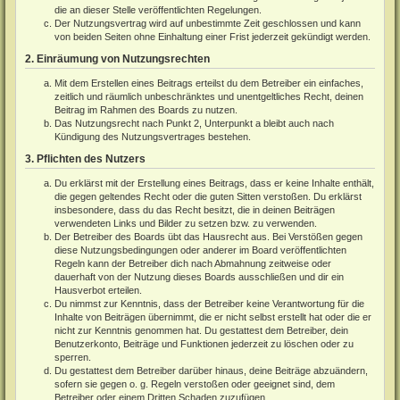
die an dieser Stelle veröffentlichten Regelungen.
Der Nutzungsvertrag wird auf unbestimmte Zeit geschlossen und kann
von beiden Seiten ohne Einhaltung einer Frist jederzeit gekündigt werden.
2. Einräumung von Nutzungsrechten
Mit dem Erstellen eines Beitrags erteilst du dem Betreiber ein einfaches,
zeitlich und räumlich unbeschränktes und unentgeltliches Recht, deinen
Beitrag im Rahmen des Boards zu nutzen.
Das Nutzungsrecht nach Punkt 2, Unterpunkt a bleibt auch nach
Kündigung des Nutzungsvertrages bestehen.
3. Pflichten des Nutzers
Du erklärst mit der Erstellung eines Beitrags, dass er keine Inhalte enthält,
die gegen geltendes Recht oder die guten Sitten verstoßen. Du erklärst
insbesondere, dass du das Recht besitzt, die in deinen Beiträgen
verwendeten Links und Bilder zu setzen bzw. zu verwenden.
Der Betreiber des Boards übt das Hausrecht aus. Bei Verstößen gegen
diese Nutzungsbedingungen oder anderer im Board veröffentlichten
Regeln kann der Betreiber dich nach Abmahnung zeitweise oder
dauerhaft von der Nutzung dieses Boards ausschließen und dir ein
Hausverbot erteilen.
Du nimmst zur Kenntnis, dass der Betreiber keine Verantwortung für die
Inhalte von Beiträgen übernimmt, die er nicht selbst erstellt hat oder die er
nicht zur Kenntnis genommen hat. Du gestattest dem Betreiber, dein
Benutzerkonto, Beiträge und Funktionen jederzeit zu löschen oder zu
sperren.
Du gestattest dem Betreiber darüber hinaus, deine Beiträge abzuändern,
sofern sie gegen o. g. Regeln verstoßen oder geeignet sind, dem
Betreiber oder einem Dritten Schaden zuzufügen.