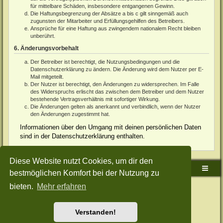
für mittelbare Schäden, insbesondere entgangenen Gewinn.
Die Haftungsbegrenzung der Absätze a bis c gilt sinngemäß auch
zugunsten der Mitarbeiter und Erfüllungsgehilfen des Betreibers.
Ansprüche für eine Haftung aus zwingendem nationalem Recht bleiben
unberührt.
6. Änderungsvorbehalt
Der Betreiber ist berechtigt, die Nutzungsbedingungen und die
Datenschutzerklärung zu ändern. Die Änderung wird dem Nutzer per E-
Mail mitgeteilt.
Der Nutzer ist berechtigt, den Änderungen zu widersprechen. Im Falle
des Widerspruchs erlischt das zwischen dem Betreiber und dem Nutzer
bestehende Vertragsverhältnis mit sofortiger Wirkung.
Die Änderungen gelten als anerkannt und verbindlich, wenn der Nutzer
den Änderungen zugestimmt hat.
Informationen über den Umgang mit deinen persönlichen Daten
sind in der Datenschutzerklärung enthalten.
Diese Website nutzt Cookies, um dir den
Sudden-Strike-Maps.de Hauptseite
Foren-Übersicht
bestmöglichen Komfort bei der Nutzung zu
bieten.
Mehr erfahren
Powered by
phpBB
® Forum Software © phpBB Limited
Deutsche Übersetzung durch
phpBB.de
Style: Green-Style-Split by Joyce&Luna
phpBB-Style-Design
Datenschutz
|
Nutzungsbedingungen
Verstanden!