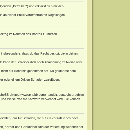
genden „Betreiber“) und erklärst dich mit den
e an dieser Stelle veröffentlichten Regelungen.
n Beitrag im Rahmen des Boards zu nutzen.
st insbesondere, dass du das Recht besitzt, die in deinen
ln kann der Betreiber dich nach Abmahnung zeitweise oder
 er nicht zur Kenntnis genommen hat. Du gestattest dem
iber oder einem Dritten Schaden zuzufügen.
phpBB Limited (
www.phpbb.com
) handelt; deutschsprachige
rt und Weise, wie die Software verwendet wird. Sie können
ichten) nur für Schäden, die auf ein vorsätzliches oder
en, Körper und Gesundheit und der Verletzung wesentlicher