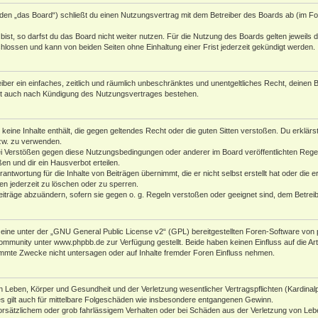
den „das Board“) schließt du einen Nutzungsvertrag mit dem Betreiber des Boards ab (im Fol
st, so darfst du das Board nicht weiter nutzen. Für die Nutzung des Boards gelten jeweils di
lossen und kann von beiden Seiten ohne Einhaltung einer Frist jederzeit gekündigt werden.
reiber ein einfaches, zeitlich und räumlich unbeschränktes und unentgeltliches Recht, deine
bt auch nach Kündigung des Nutzungsvertrages bestehen.
r keine Inhalte enthält, die gegen geltendes Recht oder die guten Sitten verstoßen. Du erklär
zw. zu verwenden.
i Verstößen gegen diese Nutzungsbedingungen oder anderer im Board veröffentlichten Rege
n und dir ein Hausverbot erteilen.
antwortung für die Inhalte von Beiträgen übernimmt, die er nicht selbst erstellt hat oder die
en jederzeit zu löschen oder zu sperren.
eiträge abzuändern, sofern sie gegen o. g. Regeln verstoßen oder geeignet sind, dem Betre
ine unter der „
GNU General Public License v2
“ (GPL) bereitgestellten Foren-Software von 
Community unter
www.phpbb.de
zur Verfügung gestellt. Beide haben keinen Einfluss auf die A
mmte Zwecke nicht untersagen oder auf Inhalte fremder Foren Einfluss nehmen.
 Leben, Körper und Gesundheit und der Verletzung wesentlicher Vertragspflichten (Kardinalpfl
es gilt auch für mittelbare Folgeschäden wie insbesondere entgangenen Gewinn.
orsätzlichem oder grob fahrlässigem Verhalten oder bei Schäden aus der Verletzung von Leb