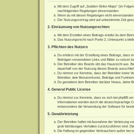
Mit dem Zugriff auf „Sudden-Strike-Maps“ (im Folgen
nachfolgenden Regelungen einverstanden.
Wenn du mit diesen Regelungen nicht einverstanden bi
Der Nutzungsvertrag wird auf unbestimmte Zeit gesch
2. Einräumung von Nutzungsrechten
Mit dem Erstellen eines Beitrags erteilst du dem Bet
Das Nutzungsrecht nach Punkt 2, Unterpunkt a blei
3. Pflichten des Nutzers
Du erklärst mit der Erstellung eines Beitrags, dass e
Beiträgen verwendeten Links und Bilder zu setzen b
Der Betreiber des Boards übt das Hausrecht aus. Be
dauerhaft von der Nutzung dieses Boards ausschließe
Du nimmst zur Kenntnis, dass der Betreiber keine Ver
Betreiber, dein Benutzerkonto, Beiträge und Funktion
Du gestattest dem Betreiber darüber hinaus, deine B
4. General Public License
Du nimmst zur Kenntnis, dass es sich bei phpBB um e
Informationen werden durch die deutschsprachige 
insbesondere die Verwendung der Software für besti
5. Gewährleistung
Der Betreiber haftet mit Ausnahme der Verletzung von
grob fahrlässiges Verhalten zurückzuführen sind. Di
Die Haftung ist gegenüber Verbrauchern außer bei v