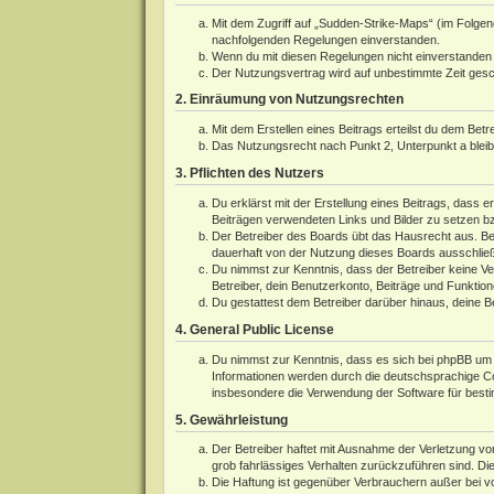
Mit dem Zugriff auf „Sudden-Strike-Maps“ (im Folgen
nachfolgenden Regelungen einverstanden.
Wenn du mit diesen Regelungen nicht einverstanden bi
Der Nutzungsvertrag wird auf unbestimmte Zeit gesch
2. Einräumung von Nutzungsrechten
Mit dem Erstellen eines Beitrags erteilst du dem Bet
Das Nutzungsrecht nach Punkt 2, Unterpunkt a blei
3. Pflichten des Nutzers
Du erklärst mit der Erstellung eines Beitrags, dass e
Beiträgen verwendeten Links und Bilder zu setzen b
Der Betreiber des Boards übt das Hausrecht aus. Be
dauerhaft von der Nutzung dieses Boards ausschließe
Du nimmst zur Kenntnis, dass der Betreiber keine Ver
Betreiber, dein Benutzerkonto, Beiträge und Funktion
Du gestattest dem Betreiber darüber hinaus, deine B
4. General Public License
Du nimmst zur Kenntnis, dass es sich bei phpBB um e
Informationen werden durch die deutschsprachige 
insbesondere die Verwendung der Software für besti
5. Gewährleistung
Der Betreiber haftet mit Ausnahme der Verletzung von
grob fahrlässiges Verhalten zurückzuführen sind. Di
Die Haftung ist gegenüber Verbrauchern außer bei v