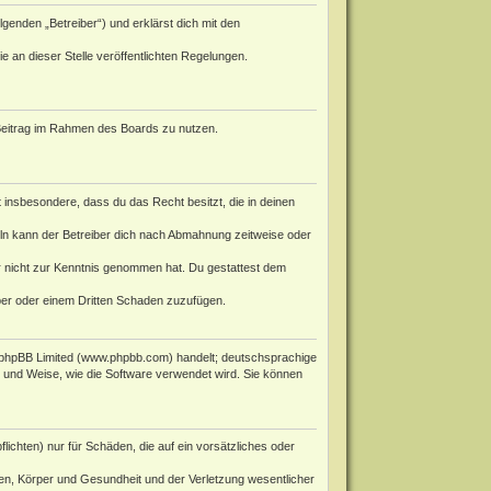
genden „Betreiber“) und erklärst dich mit den
e an dieser Stelle veröffentlichten Regelungen.
n Beitrag im Rahmen des Boards zu nutzen.
st insbesondere, dass du das Recht besitzt, die in deinen
ln kann der Betreiber dich nach Abmahnung zeitweise oder
 er nicht zur Kenntnis genommen hat. Du gestattest dem
iber oder einem Dritten Schaden zuzufügen.
phpBB Limited (
www.phpbb.com
) handelt; deutschsprachige
rt und Weise, wie die Software verwendet wird. Sie können
ichten) nur für Schäden, die auf ein vorsätzliches oder
en, Körper und Gesundheit und der Verletzung wesentlicher