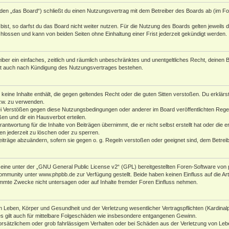
den „das Board“) schließt du einen Nutzungsvertrag mit dem Betreiber des Boards ab (im Fol
st, so darfst du das Board nicht weiter nutzen. Für die Nutzung des Boards gelten jeweils di
lossen und kann von beiden Seiten ohne Einhaltung einer Frist jederzeit gekündigt werden.
reiber ein einfaches, zeitlich und räumlich unbeschränktes und unentgeltliches Recht, deine
bt auch nach Kündigung des Nutzungsvertrages bestehen.
r keine Inhalte enthält, die gegen geltendes Recht oder die guten Sitten verstoßen. Du erklär
zw. zu verwenden.
i Verstößen gegen diese Nutzungsbedingungen oder anderer im Board veröffentlichten Rege
n und dir ein Hausverbot erteilen.
antwortung für die Inhalte von Beiträgen übernimmt, die er nicht selbst erstellt hat oder die
en jederzeit zu löschen oder zu sperren.
eiträge abzuändern, sofern sie gegen o. g. Regeln verstoßen oder geeignet sind, dem Betre
ine unter der „
GNU General Public License v2
“ (GPL) bereitgestellten Foren-Software von 
Community unter
www.phpbb.de
zur Verfügung gestellt. Beide haben keinen Einfluss auf die A
mmte Zwecke nicht untersagen oder auf Inhalte fremder Foren Einfluss nehmen.
 Leben, Körper und Gesundheit und der Verletzung wesentlicher Vertragspflichten (Kardinalpfl
es gilt auch für mittelbare Folgeschäden wie insbesondere entgangenen Gewinn.
orsätzlichem oder grob fahrlässigem Verhalten oder bei Schäden aus der Verletzung von Leb