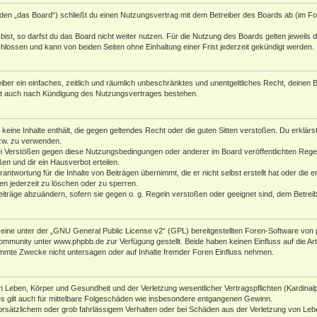
den „das Board“) schließt du einen Nutzungsvertrag mit dem Betreiber des Boards ab (im Fol
st, so darfst du das Board nicht weiter nutzen. Für die Nutzung des Boards gelten jeweils di
lossen und kann von beiden Seiten ohne Einhaltung einer Frist jederzeit gekündigt werden.
reiber ein einfaches, zeitlich und räumlich unbeschränktes und unentgeltliches Recht, deine
bt auch nach Kündigung des Nutzungsvertrages bestehen.
r keine Inhalte enthält, die gegen geltendes Recht oder die guten Sitten verstoßen. Du erklär
zw. zu verwenden.
i Verstößen gegen diese Nutzungsbedingungen oder anderer im Board veröffentlichten Rege
n und dir ein Hausverbot erteilen.
antwortung für die Inhalte von Beiträgen übernimmt, die er nicht selbst erstellt hat oder die
en jederzeit zu löschen oder zu sperren.
eiträge abzuändern, sofern sie gegen o. g. Regeln verstoßen oder geeignet sind, dem Betre
ine unter der „
GNU General Public License v2
“ (GPL) bereitgestellten Foren-Software von 
Community unter
www.phpbb.de
zur Verfügung gestellt. Beide haben keinen Einfluss auf die A
mmte Zwecke nicht untersagen oder auf Inhalte fremder Foren Einfluss nehmen.
 Leben, Körper und Gesundheit und der Verletzung wesentlicher Vertragspflichten (Kardinalpfl
es gilt auch für mittelbare Folgeschäden wie insbesondere entgangenen Gewinn.
orsätzlichem oder grob fahrlässigem Verhalten oder bei Schäden aus der Verletzung von Leb