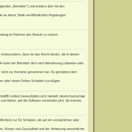
genden „Betreiber“) und erklärst dich mit den
e an dieser Stelle veröffentlichten Regelungen.
n Beitrag im Rahmen des Boards zu nutzen.
st insbesondere, dass du das Recht besitzt, die in deinen
ln kann der Betreiber dich nach Abmahnung zeitweise oder
 er nicht zur Kenntnis genommen hat. Du gestattest dem
iber oder einem Dritten Schaden zuzufügen.
phpBB Limited (
www.phpbb.com
) handelt; deutschsprachige
rt und Weise, wie die Software verwendet wird. Sie können
ichten) nur für Schäden, die auf ein vorsätzliches oder
en, Körper und Gesundheit und der Verletzung wesentlicher