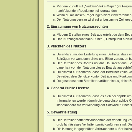
Mit dem Zugriff auf „Sudden-Strike-Maps“ (im Folgen
nachfolgenden Regelungen einverstanden.
Wenn du mit diesen Regelungen nicht einverstanden bi
Der Nutzungsvertrag wird auf unbestimmte Zeit gesch
2. Einräumung von Nutzungsrechten
Mit dem Erstellen eines Beitrags erteilst du dem Bet
Das Nutzungsrecht nach Punkt 2, Unterpunkt a blei
3. Pflichten des Nutzers
Du erklärst mit der Erstellung eines Beitrags, dass e
Beiträgen verwendeten Links und Bilder zu setzen b
Der Betreiber des Boards übt das Hausrecht aus. Be
dauerhaft von der Nutzung dieses Boards ausschließe
Du nimmst zur Kenntnis, dass der Betreiber keine Ver
Betreiber, dein Benutzerkonto, Beiträge und Funktion
Du gestattest dem Betreiber darüber hinaus, deine B
4. General Public License
Du nimmst zur Kenntnis, dass es sich bei phpBB um e
Informationen werden durch die deutschsprachige 
insbesondere die Verwendung der Software für besti
5. Gewährleistung
Der Betreiber haftet mit Ausnahme der Verletzung von
grob fahrlässiges Verhalten zurückzuführen sind. Di
Die Haftung ist gegenüber Verbrauchern außer bei v