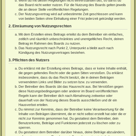
Wenn du mit diesen Regelungen nicht einverstanden bist, so darfst du
das Board nicht weiter nutzen. Für die Nutzung des Boards gelten jeweils
die an dieser Stelle veröffentlichten Regelungen.
Der Nutzungsvertrag wird auf unbestimmte Zeit geschlossen und kann
von beiden Seiten ohne Einhaltung einer Frist jederzeit gekündigt werden.
2. Einräumung von Nutzungsrechten
Mit dem Erstellen eines Beitrags erteilst du dem Betreiber ein einfaches,
zeitlich und räumlich unbeschränktes und unentgeltliches Recht, deinen
Beitrag im Rahmen des Boards zu nutzen.
Das Nutzungsrecht nach Punkt 2, Unterpunkt a bleibt auch nach
Kündigung des Nutzungsvertrages bestehen.
3. Pflichten des Nutzers
Du erklärst mit der Erstellung eines Beitrags, dass er keine Inhalte enthält,
die gegen geltendes Recht oder die guten Sitten verstoßen. Du erklärst
insbesondere, dass du das Recht besitzt, die in deinen Beiträgen
verwendeten Links und Bilder zu setzen bzw. zu verwenden.
Der Betreiber des Boards übt das Hausrecht aus. Bei Verstößen gegen
diese Nutzungsbedingungen oder anderer im Board veröffentlichten
Regeln kann der Betreiber dich nach Abmahnung zeitweise oder
dauerhaft von der Nutzung dieses Boards ausschließen und dir ein
Hausverbot erteilen.
Du nimmst zur Kenntnis, dass der Betreiber keine Verantwortung für die
Inhalte von Beiträgen übernimmt, die er nicht selbst erstellt hat oder die er
nicht zur Kenntnis genommen hat. Du gestattest dem Betreiber, dein
Benutzerkonto, Beiträge und Funktionen jederzeit zu löschen oder zu
sperren.
Du gestattest dem Betreiber darüber hinaus, deine Beiträge abzuändern,