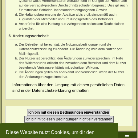
typischerweise vorhersehbaren Schäden und im Übrigen der Höhe nach
auf die vertragstypischen Durchschnittsschäden begrenzt. Dies gilt auch
für mittelbare Schäden, insbesondere entgangenen Gewinn.
Die Haftungsbegrenzung der Absätze a bis c gilt sinngemäß auch
zugunsten der Mitarbeiter und Erfüllungsgehilfen des Betreibers.
Ansprüche für eine Haftung aus zwingendem nationalem Recht bleiben
unberührt.
6. Änderungsvorbehalt
Der Betreiber ist berechtigt, die Nutzungsbedingungen und die
Datenschutzerklärung zu ändern. Die Änderung wird dem Nutzer per E-
Mail mitgeteilt.
Der Nutzer ist berechtigt, den Änderungen zu widersprechen. Im Falle
des Widerspruchs erlischt das zwischen dem Betreiber und dem Nutzer
bestehende Vertragsverhältnis mit sofortiger Wirkung.
Die Änderungen gelten als anerkannt und verbindlich, wenn der Nutzer
den Änderungen zugestimmt hat.
Informationen über den Umgang mit deinen persönlichen Daten
sind in der Datenschutzerklärung enthalten.
Diese Website nutzt Cookies, um dir den
Sudden-Strike-Maps.de Hauptseite
Foren-Übersicht