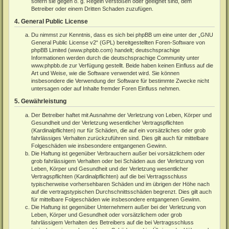
sofern sie gegen o. g. Regeln verstoßen oder geeignet sind, dem
Betreiber oder einem Dritten Schaden zuzufügen.
4. General Public License
Du nimmst zur Kenntnis, dass es sich bei phpBB um eine unter der „
GNU
General Public License v2
“ (GPL) bereitgestellten Foren-Software von
phpBB Limited (
www.phpbb.com
) handelt; deutschsprachige
Informationen werden durch die deutschsprachige Community unter
www.phpbb.de
zur Verfügung gestellt. Beide haben keinen Einfluss auf die
Art und Weise, wie die Software verwendet wird. Sie können
insbesondere die Verwendung der Software für bestimmte Zwecke nicht
untersagen oder auf Inhalte fremder Foren Einfluss nehmen.
5. Gewährleistung
Der Betreiber haftet mit Ausnahme der Verletzung von Leben, Körper und
Gesundheit und der Verletzung wesentlicher Vertragspflichten
(Kardinalpflichten) nur für Schäden, die auf ein vorsätzliches oder grob
fahrlässiges Verhalten zurückzuführen sind. Dies gilt auch für mittelbare
Folgeschäden wie insbesondere entgangenen Gewinn.
Die Haftung ist gegenüber Verbrauchern außer bei vorsätzlichem oder
grob fahrlässigem Verhalten oder bei Schäden aus der Verletzung von
Leben, Körper und Gesundheit und der Verletzung wesentlicher
Vertragspflichten (Kardinalpflichten) auf die bei Vertragsschluss
typischerweise vorhersehbaren Schäden und im übrigen der Höhe nach
auf die vertragstypischen Durchschnittsschäden begrenzt. Dies gilt auch
für mittelbare Folgeschäden wie insbesondere entgangenen Gewinn.
Die Haftung ist gegenüber Unternehmern außer bei der Verletzung von
Leben, Körper und Gesundheit oder vorsätzlichem oder grob
fahrlässigem Verhalten des Betreibers auf die bei Vertragsschluss