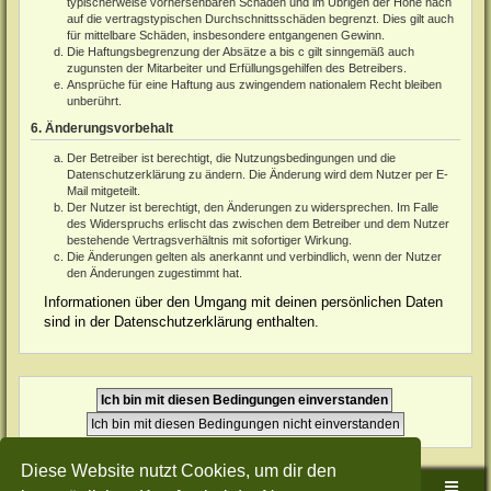
typischerweise vorhersehbaren Schäden und im Übrigen der Höhe nach
auf die vertragstypischen Durchschnittsschäden begrenzt. Dies gilt auch
für mittelbare Schäden, insbesondere entgangenen Gewinn.
Die Haftungsbegrenzung der Absätze a bis c gilt sinngemäß auch
zugunsten der Mitarbeiter und Erfüllungsgehilfen des Betreibers.
Ansprüche für eine Haftung aus zwingendem nationalem Recht bleiben
unberührt.
6. Änderungsvorbehalt
Der Betreiber ist berechtigt, die Nutzungsbedingungen und die
Datenschutzerklärung zu ändern. Die Änderung wird dem Nutzer per E-
Mail mitgeteilt.
Der Nutzer ist berechtigt, den Änderungen zu widersprechen. Im Falle
des Widerspruchs erlischt das zwischen dem Betreiber und dem Nutzer
bestehende Vertragsverhältnis mit sofortiger Wirkung.
Die Änderungen gelten als anerkannt und verbindlich, wenn der Nutzer
den Änderungen zugestimmt hat.
Informationen über den Umgang mit deinen persönlichen Daten
sind in der Datenschutzerklärung enthalten.
Diese Website nutzt Cookies, um dir den
Sudden-Strike-Maps.de Hauptseite
Foren-Übersicht