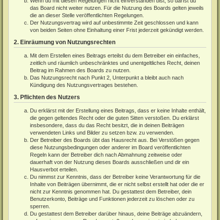
Wenn du mit diesen Regelungen nicht einverstanden bist, so darfst du
das Board nicht weiter nutzen. Für die Nutzung des Boards gelten jeweils
die an dieser Stelle veröffentlichten Regelungen.
Der Nutzungsvertrag wird auf unbestimmte Zeit geschlossen und kann
von beiden Seiten ohne Einhaltung einer Frist jederzeit gekündigt werden.
2. Einräumung von Nutzungsrechten
Mit dem Erstellen eines Beitrags erteilst du dem Betreiber ein einfaches,
zeitlich und räumlich unbeschränktes und unentgeltliches Recht, deinen
Beitrag im Rahmen des Boards zu nutzen.
Das Nutzungsrecht nach Punkt 2, Unterpunkt a bleibt auch nach
Kündigung des Nutzungsvertrages bestehen.
3. Pflichten des Nutzers
Du erklärst mit der Erstellung eines Beitrags, dass er keine Inhalte enthält,
die gegen geltendes Recht oder die guten Sitten verstoßen. Du erklärst
insbesondere, dass du das Recht besitzt, die in deinen Beiträgen
verwendeten Links und Bilder zu setzen bzw. zu verwenden.
Der Betreiber des Boards übt das Hausrecht aus. Bei Verstößen gegen
diese Nutzungsbedingungen oder anderer im Board veröffentlichten
Regeln kann der Betreiber dich nach Abmahnung zeitweise oder
dauerhaft von der Nutzung dieses Boards ausschließen und dir ein
Hausverbot erteilen.
Du nimmst zur Kenntnis, dass der Betreiber keine Verantwortung für die
Inhalte von Beiträgen übernimmt, die er nicht selbst erstellt hat oder die er
nicht zur Kenntnis genommen hat. Du gestattest dem Betreiber, dein
Benutzerkonto, Beiträge und Funktionen jederzeit zu löschen oder zu
sperren.
Du gestattest dem Betreiber darüber hinaus, deine Beiträge abzuändern,