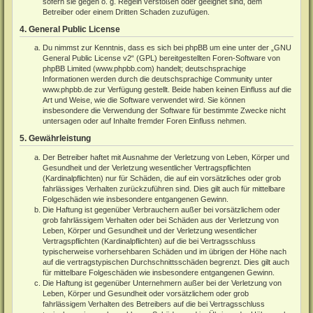
sofern sie gegen o. g. Regeln verstoßen oder geeignet sind, dem
Betreiber oder einem Dritten Schaden zuzufügen.
4. General Public License
Du nimmst zur Kenntnis, dass es sich bei phpBB um eine unter der „
GNU
General Public License v2
“ (GPL) bereitgestellten Foren-Software von
phpBB Limited (
www.phpbb.com
) handelt; deutschsprachige
Informationen werden durch die deutschsprachige Community unter
www.phpbb.de
zur Verfügung gestellt. Beide haben keinen Einfluss auf die
Art und Weise, wie die Software verwendet wird. Sie können
insbesondere die Verwendung der Software für bestimmte Zwecke nicht
untersagen oder auf Inhalte fremder Foren Einfluss nehmen.
5. Gewährleistung
Der Betreiber haftet mit Ausnahme der Verletzung von Leben, Körper und
Gesundheit und der Verletzung wesentlicher Vertragspflichten
(Kardinalpflichten) nur für Schäden, die auf ein vorsätzliches oder grob
fahrlässiges Verhalten zurückzuführen sind. Dies gilt auch für mittelbare
Folgeschäden wie insbesondere entgangenen Gewinn.
Die Haftung ist gegenüber Verbrauchern außer bei vorsätzlichem oder
grob fahrlässigem Verhalten oder bei Schäden aus der Verletzung von
Leben, Körper und Gesundheit und der Verletzung wesentlicher
Vertragspflichten (Kardinalpflichten) auf die bei Vertragsschluss
typischerweise vorhersehbaren Schäden und im übrigen der Höhe nach
auf die vertragstypischen Durchschnittsschäden begrenzt. Dies gilt auch
für mittelbare Folgeschäden wie insbesondere entgangenen Gewinn.
Die Haftung ist gegenüber Unternehmern außer bei der Verletzung von
Leben, Körper und Gesundheit oder vorsätzlichem oder grob
fahrlässigem Verhalten des Betreibers auf die bei Vertragsschluss