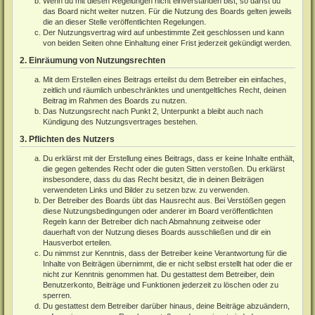
Wenn du mit diesen Regelungen nicht einverstanden bist, so darfst du
das Board nicht weiter nutzen. Für die Nutzung des Boards gelten jeweils
die an dieser Stelle veröffentlichten Regelungen.
Der Nutzungsvertrag wird auf unbestimmte Zeit geschlossen und kann
von beiden Seiten ohne Einhaltung einer Frist jederzeit gekündigt werden.
2. Einräumung von Nutzungsrechten
Mit dem Erstellen eines Beitrags erteilst du dem Betreiber ein einfaches,
zeitlich und räumlich unbeschränktes und unentgeltliches Recht, deinen
Beitrag im Rahmen des Boards zu nutzen.
Das Nutzungsrecht nach Punkt 2, Unterpunkt a bleibt auch nach
Kündigung des Nutzungsvertrages bestehen.
3. Pflichten des Nutzers
Du erklärst mit der Erstellung eines Beitrags, dass er keine Inhalte enthält,
die gegen geltendes Recht oder die guten Sitten verstoßen. Du erklärst
insbesondere, dass du das Recht besitzt, die in deinen Beiträgen
verwendeten Links und Bilder zu setzen bzw. zu verwenden.
Der Betreiber des Boards übt das Hausrecht aus. Bei Verstößen gegen
diese Nutzungsbedingungen oder anderer im Board veröffentlichten
Regeln kann der Betreiber dich nach Abmahnung zeitweise oder
dauerhaft von der Nutzung dieses Boards ausschließen und dir ein
Hausverbot erteilen.
Du nimmst zur Kenntnis, dass der Betreiber keine Verantwortung für die
Inhalte von Beiträgen übernimmt, die er nicht selbst erstellt hat oder die er
nicht zur Kenntnis genommen hat. Du gestattest dem Betreiber, dein
Benutzerkonto, Beiträge und Funktionen jederzeit zu löschen oder zu
sperren.
Du gestattest dem Betreiber darüber hinaus, deine Beiträge abzuändern,