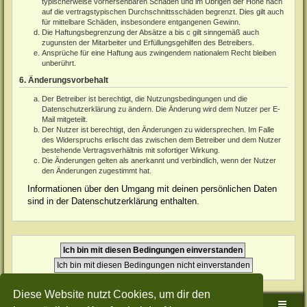
typischerweise vorhersehbaren Schäden und im Übrigen der Höhe nach
auf die vertragstypischen Durchschnittsschäden begrenzt. Dies gilt auch
für mittelbare Schäden, insbesondere entgangenen Gewinn.
Die Haftungsbegrenzung der Absätze a bis c gilt sinngemäß auch
zugunsten der Mitarbeiter und Erfüllungsgehilfen des Betreibers.
Ansprüche für eine Haftung aus zwingendem nationalem Recht bleiben
unberührt.
6. Änderungsvorbehalt
Der Betreiber ist berechtigt, die Nutzungsbedingungen und die
Datenschutzerklärung zu ändern. Die Änderung wird dem Nutzer per E-
Mail mitgeteilt.
Der Nutzer ist berechtigt, den Änderungen zu widersprechen. Im Falle
des Widerspruchs erlischt das zwischen dem Betreiber und dem Nutzer
bestehende Vertragsverhältnis mit sofortiger Wirkung.
Die Änderungen gelten als anerkannt und verbindlich, wenn der Nutzer
den Änderungen zugestimmt hat.
Informationen über den Umgang mit deinen persönlichen Daten
sind in der Datenschutzerklärung enthalten.
Diese Website nutzt Cookies, um dir den
Sudden-Strike-Maps.de Hauptseite
Foren-Übersicht