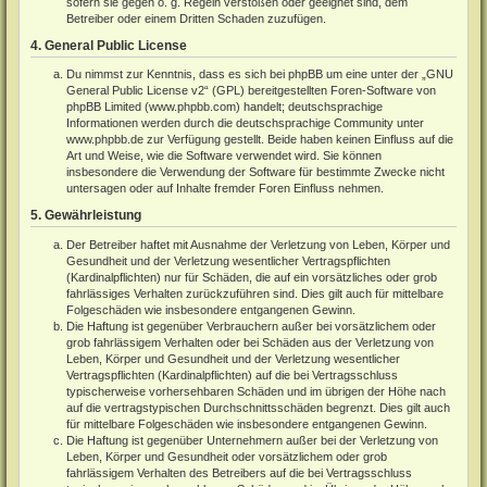
sofern sie gegen o. g. Regeln verstoßen oder geeignet sind, dem
Betreiber oder einem Dritten Schaden zuzufügen.
4. General Public License
Du nimmst zur Kenntnis, dass es sich bei phpBB um eine unter der „
GNU
General Public License v2
“ (GPL) bereitgestellten Foren-Software von
phpBB Limited (
www.phpbb.com
) handelt; deutschsprachige
Informationen werden durch die deutschsprachige Community unter
www.phpbb.de
zur Verfügung gestellt. Beide haben keinen Einfluss auf die
Art und Weise, wie die Software verwendet wird. Sie können
insbesondere die Verwendung der Software für bestimmte Zwecke nicht
untersagen oder auf Inhalte fremder Foren Einfluss nehmen.
5. Gewährleistung
Der Betreiber haftet mit Ausnahme der Verletzung von Leben, Körper und
Gesundheit und der Verletzung wesentlicher Vertragspflichten
(Kardinalpflichten) nur für Schäden, die auf ein vorsätzliches oder grob
fahrlässiges Verhalten zurückzuführen sind. Dies gilt auch für mittelbare
Folgeschäden wie insbesondere entgangenen Gewinn.
Die Haftung ist gegenüber Verbrauchern außer bei vorsätzlichem oder
grob fahrlässigem Verhalten oder bei Schäden aus der Verletzung von
Leben, Körper und Gesundheit und der Verletzung wesentlicher
Vertragspflichten (Kardinalpflichten) auf die bei Vertragsschluss
typischerweise vorhersehbaren Schäden und im übrigen der Höhe nach
auf die vertragstypischen Durchschnittsschäden begrenzt. Dies gilt auch
für mittelbare Folgeschäden wie insbesondere entgangenen Gewinn.
Die Haftung ist gegenüber Unternehmern außer bei der Verletzung von
Leben, Körper und Gesundheit oder vorsätzlichem oder grob
fahrlässigem Verhalten des Betreibers auf die bei Vertragsschluss