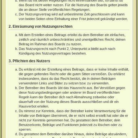
Wenn du mit diesen Regelungen nicht einverstanden bist, so darfst du
das Board nicht weiter nutzen. Für die Nutzung des Boards gelten jeweils
die an dieser Stelle veröffentlichten Regelungen.
Der Nutzungsvertrag wird auf unbestimmte Zeit geschlossen und kann
von beiden Seiten ohne Einhaltung einer Frist jederzeit gekündigt werden.
2. Einräumung von Nutzungsrechten
Mit dem Erstellen eines Beitrags erteilst du dem Betreiber ein einfaches,
zeitlich und räumlich unbeschränktes und unentgeltliches Recht, deinen
Beitrag im Rahmen des Boards zu nutzen.
Das Nutzungsrecht nach Punkt 2, Unterpunkt a bleibt auch nach
Kündigung des Nutzungsvertrages bestehen.
3. Pflichten des Nutzers
Du erklärst mit der Erstellung eines Beitrags, dass er keine Inhalte enthält,
die gegen geltendes Recht oder die guten Sitten verstoßen. Du erklärst
insbesondere, dass du das Recht besitzt, die in deinen Beiträgen
verwendeten Links und Bilder zu setzen bzw. zu verwenden.
Der Betreiber des Boards übt das Hausrecht aus. Bei Verstößen gegen
diese Nutzungsbedingungen oder anderer im Board veröffentlichten
Regeln kann der Betreiber dich nach Abmahnung zeitweise oder
dauerhaft von der Nutzung dieses Boards ausschließen und dir ein
Hausverbot erteilen.
Du nimmst zur Kenntnis, dass der Betreiber keine Verantwortung für die
Inhalte von Beiträgen übernimmt, die er nicht selbst erstellt hat oder die er
nicht zur Kenntnis genommen hat. Du gestattest dem Betreiber, dein
Benutzerkonto, Beiträge und Funktionen jederzeit zu löschen oder zu
sperren.
Du gestattest dem Betreiber darüber hinaus, deine Beiträge abzuändern,