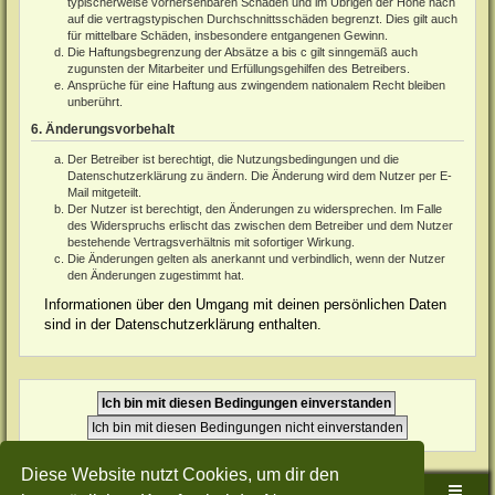
typischerweise vorhersehbaren Schäden und im Übrigen der Höhe nach
auf die vertragstypischen Durchschnittsschäden begrenzt. Dies gilt auch
für mittelbare Schäden, insbesondere entgangenen Gewinn.
Die Haftungsbegrenzung der Absätze a bis c gilt sinngemäß auch
zugunsten der Mitarbeiter und Erfüllungsgehilfen des Betreibers.
Ansprüche für eine Haftung aus zwingendem nationalem Recht bleiben
unberührt.
6. Änderungsvorbehalt
Der Betreiber ist berechtigt, die Nutzungsbedingungen und die
Datenschutzerklärung zu ändern. Die Änderung wird dem Nutzer per E-
Mail mitgeteilt.
Der Nutzer ist berechtigt, den Änderungen zu widersprechen. Im Falle
des Widerspruchs erlischt das zwischen dem Betreiber und dem Nutzer
bestehende Vertragsverhältnis mit sofortiger Wirkung.
Die Änderungen gelten als anerkannt und verbindlich, wenn der Nutzer
den Änderungen zugestimmt hat.
Informationen über den Umgang mit deinen persönlichen Daten
sind in der Datenschutzerklärung enthalten.
Diese Website nutzt Cookies, um dir den
Sudden-Strike-Maps.de Hauptseite
Foren-Übersicht