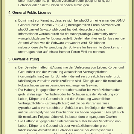
sofern sie gegen o. g. Regeln verstoßen oder geeignet sind, dem
Betreiber oder einem Dritten Schaden zuzufügen.
4. General Public License
Du nimmst zur Kenntnis, dass es sich bei phpBB um eine unter der „
GNU
General Public License v2
“ (GPL) bereitgestellten Foren-Software von
phpBB Limited (
www.phpbb.com
) handelt; deutschsprachige
Informationen werden durch die deutschsprachige Community unter
www.phpbb.de
zur Verfügung gestellt. Beide haben keinen Einfluss auf die
Art und Weise, wie die Software verwendet wird. Sie können
insbesondere die Verwendung der Software für bestimmte Zwecke nicht
untersagen oder auf Inhalte fremder Foren Einfluss nehmen.
5. Gewährleistung
Der Betreiber haftet mit Ausnahme der Verletzung von Leben, Körper und
Gesundheit und der Verletzung wesentlicher Vertragspflichten
(Kardinalpflichten) nur für Schäden, die auf ein vorsätzliches oder grob
fahrlässiges Verhalten zurückzuführen sind. Dies gilt auch für mittelbare
Folgeschäden wie insbesondere entgangenen Gewinn.
Die Haftung ist gegenüber Verbrauchern außer bei vorsätzlichem oder
grob fahrlässigem Verhalten oder bei Schäden aus der Verletzung von
Leben, Körper und Gesundheit und der Verletzung wesentlicher
Vertragspflichten (Kardinalpflichten) auf die bei Vertragsschluss
typischerweise vorhersehbaren Schäden und im übrigen der Höhe nach
auf die vertragstypischen Durchschnittsschäden begrenzt. Dies gilt auch
für mittelbare Folgeschäden wie insbesondere entgangenen Gewinn.
Die Haftung ist gegenüber Unternehmern außer bei der Verletzung von
Leben, Körper und Gesundheit oder vorsätzlichem oder grob
fahrlässigem Verhalten des Betreibers auf die bei Vertragsschluss