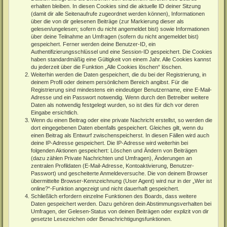
erhalten bleiben. In diesen Cookies sind die aktuelle ID deiner Sitzung
(damit dir alle Seitenaufrufe zugeordnet werden können), Informationen
über die von dir gelesenen Beiträge (zur Markierung dieser als
gelesen/ungelesen; sofern du nicht angemeldet bist) sowie Informationen
über deine Teilnahme an Umfragen (sofern du nicht angemeldet bist)
gespeichert. Ferner werden deine Benutzer-ID, ein
Authentifizierungsschlüssel und eine Session-ID gespeichert. Die Cookies
haben standardmäßig eine Gültigkeit von einem Jahr. Alle Cookies kannst
du jederzeit über die Funktion „Alle Cookies löschen“ löschen.
Weiterhin werden die Daten gespeichert, die du bei der Registrierung, in
deinem Profil oder deinem persönlichem Bereich angibst. Für die
Registrierung sind mindestens ein eindeutiger Benutzername, eine E-Mail-
Adresse und ein Passwort notwendig. Wenn durch den Betreiber weitere
Daten als notwendig festgelegt wurden, so ist dies für dich vor deren
Eingabe ersichtlich.
Wenn du einen Beitrag oder eine private Nachricht erstellst, so werden die
dort eingegebenen Daten ebenfalls gespeichert. Gleiches gilt, wenn du
einen Beitrag als Entwurf zwischenspeicherst. In diesen Fällen wird auch
deine IP-Adresse gespeichert. Die IP-Adresse wird weiterhin bei
folgenden Aktionen gespeichert: Löschen und Ändern von Beiträgen
(dazu zählen Private Nachrichten und Umfragen), Änderungen an
zentralen Profildaten (E-Mail-Adresse, Kontoaktivierung, Benutzer-
Passwort) und gescheiterte Anmeldeversuche. Die von deinem Browser
übermittelte Browser-Kennzeichnung (User Agent) wird nur in der „Wer ist
online?“-Funktion angezeigt und nicht dauerhaft gespeichert.
Schließlich erfordern einzelne Funktionen des Boards, dass weitere
Daten gespeichert werden. Dazu gehören dein Abstimmungsverhalten bei
Umfragen, der Gelesen-Status von deinen Beiträgen oder explizit von dir
gesetzte Lesezeichen oder Benachrichtigungsfunktionen.