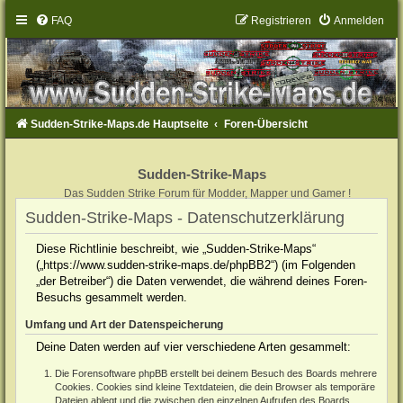
FAQ
Registrieren
Anmelden
Sudden-Strike-Maps.de Hauptseite
Foren-Übersicht
Sudden-Strike-Maps
Das Sudden Strike Forum für Modder, Mapper und Gamer !
Sudden-Strike-Maps - Datenschutzerklärung
Diese Richtlinie beschreibt, wie „Sudden-Strike-Maps“
(„https://www.sudden-strike-maps.de/phpBB2“) (im Folgenden
„der Betreiber“) die Daten verwendet, die während deines Foren-
Besuchs gesammelt werden.
Umfang und Art der Datenspeicherung
Deine Daten werden auf vier verschiedene Arten gesammelt:
Die Forensoftware phpBB erstellt bei deinem Besuch des Boards mehrere
Cookies. Cookies sind kleine Textdateien, die dein Browser als temporäre
Dateien ablegt und die zwischen den einzelnen Aufrufen des Boards