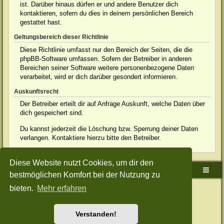
ist. Darüber hinaus dürfen er und andere Benutzer dich
kontaktieren, sofern du dies in deinem persönlichen Bereich
gestattet hast.
Geltungsbereich dieser Richtlinie
Diese Richtlinie umfasst nur den Bereich der Seiten, die die
phpBB-Software umfassen. Sofern der Betreiber in anderen
Bereichen seiner Software weitere personenbezogene Daten
verarbeitet, wird er dich darüber gesondert informieren.
Auskunftsrecht
Der Betreiber erteilt dir auf Anfrage Auskunft, welche Daten über
dich gespeichert sind.
Du kannst jederzeit die Löschung bzw. Sperrung deiner Daten
verlangen. Kontaktiere hierzu bitte den Betreiber.
Diese Website nutzt Cookies, um dir den
Sudden-Strike-Maps.de Hauptseite
Foren-Übersicht
bestmöglichen Komfort bei der Nutzung zu
bieten.
Mehr erfahren
Powered by
phpBB
® Forum Software © phpBB Limited
Deutsche Übersetzung durch
phpBB.de
Style: Green-Style-Split by Joyce&Luna
phpBB-Style-Design
Datenschutz
|
Nutzungsbedingungen
Verstanden!