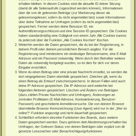
erhalten bleiben. In diesen Cookies sind die aktuelle ID deiner Sitzung
(damit dir alle Seitenaufrufe zugeordnet werden können), Informationen
über die von dir gelesenen Beiträge (zur Markierung dieser als
gelesen/ungelesen; sofern du nicht angemeldet bist) sowie Informationen
über deine Teilnahme an Umfragen (sofern du nicht angemeldet bist)
gespeichert. Ferner werden deine Benutzer-ID, ein
Authentifizierungsschlüssel und eine Session-ID gespeichert. Die Cookies
haben standardmäßig eine Gültigkeit von einem Jahr. Alle Cookies kannst
du jederzeit über die Funktion „Alle Cookies löschen“ löschen.
Weiterhin werden die Daten gespeichert, die du bei der Registrierung, in
deinem Profil oder deinem persönlichem Bereich angibst. Für die
Registrierung sind mindestens ein eindeutiger Benutzername, eine E-Mail-
Adresse und ein Passwort notwendig. Wenn durch den Betreiber weitere
Daten als notwendig festgelegt wurden, so ist dies für dich vor deren
Eingabe ersichtlich.
Wenn du einen Beitrag oder eine private Nachricht erstellst, so werden die
dort eingegebenen Daten ebenfalls gespeichert. Gleiches gilt, wenn du
einen Beitrag als Entwurf zwischenspeicherst. In diesen Fällen wird auch
deine IP-Adresse gespeichert. Die IP-Adresse wird weiterhin bei
folgenden Aktionen gespeichert: Löschen und Ändern von Beiträgen
(dazu zählen Private Nachrichten und Umfragen), Änderungen an
zentralen Profildaten (E-Mail-Adresse, Kontoaktivierung, Benutzer-
Passwort) und gescheiterte Anmeldeversuche. Die von deinem Browser
übermittelte Browser-Kennzeichnung (User Agent) wird nur in der „Wer ist
online?“-Funktion angezeigt und nicht dauerhaft gespeichert.
Schließlich erfordern einzelne Funktionen des Boards, dass weitere
Daten gespeichert werden. Dazu gehören dein Abstimmungsverhalten bei
Umfragen, der Gelesen-Status von deinen Beiträgen oder explizit von dir
gesetzte Lesezeichen oder Benachrichtigungsfunktionen.