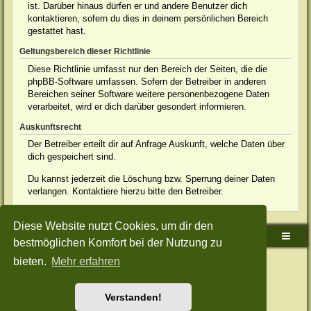
ist. Darüber hinaus dürfen er und andere Benutzer dich
kontaktieren, sofern du dies in deinem persönlichen Bereich
gestattet hast.
Geltungsbereich dieser Richtlinie
Diese Richtlinie umfasst nur den Bereich der Seiten, die die
phpBB-Software umfassen. Sofern der Betreiber in anderen
Bereichen seiner Software weitere personenbezogene Daten
verarbeitet, wird er dich darüber gesondert informieren.
Auskunftsrecht
Der Betreiber erteilt dir auf Anfrage Auskunft, welche Daten über
dich gespeichert sind.
Du kannst jederzeit die Löschung bzw. Sperrung deiner Daten
verlangen. Kontaktiere hierzu bitte den Betreiber.
Diese Website nutzt Cookies, um dir den
Sudden-Strike-Maps.de Hauptseite
Foren-Übersicht
bestmöglichen Komfort bei der Nutzung zu
bieten.
Mehr erfahren
Powered by
phpBB
® Forum Software © phpBB Limited
Deutsche Übersetzung durch
phpBB.de
Style: Green-Style-Split by Joyce&Luna
phpBB-Style-Design
Datenschutz
|
Nutzungsbedingungen
Verstanden!