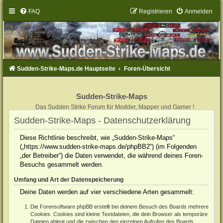
FAQ
Registrieren
Anmelden
Sudden-Strike-Maps.de Hauptseite
Foren-Übersicht
Sudden-Strike-Maps
Das Sudden Strike Forum für Modder, Mapper und Gamer !
Sudden-Strike-Maps - Datenschutzerklärung
Diese Richtlinie beschreibt, wie „Sudden-Strike-Maps“
(„https://www.sudden-strike-maps.de/phpBB2“) (im Folgenden
„der Betreiber“) die Daten verwendet, die während deines Foren-
Besuchs gesammelt werden.
Umfang und Art der Datenspeicherung
Deine Daten werden auf vier verschiedene Arten gesammelt:
Die Forensoftware phpBB erstellt bei deinem Besuch des Boards mehrere
Cookies. Cookies sind kleine Textdateien, die dein Browser als temporäre
Dateien ablegt und die zwischen den einzelnen Aufrufen des Boards