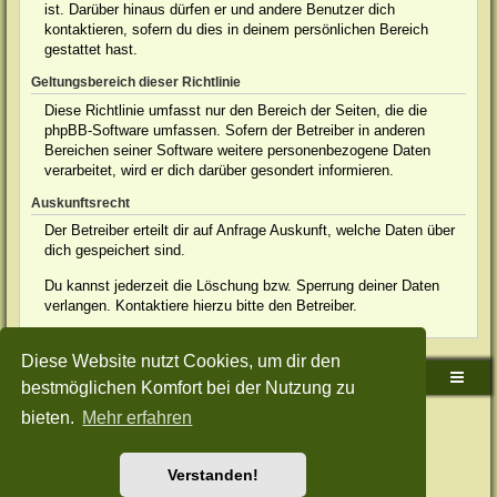
ist. Darüber hinaus dürfen er und andere Benutzer dich
kontaktieren, sofern du dies in deinem persönlichen Bereich
gestattet hast.
Geltungsbereich dieser Richtlinie
Diese Richtlinie umfasst nur den Bereich der Seiten, die die
phpBB-Software umfassen. Sofern der Betreiber in anderen
Bereichen seiner Software weitere personenbezogene Daten
verarbeitet, wird er dich darüber gesondert informieren.
Auskunftsrecht
Der Betreiber erteilt dir auf Anfrage Auskunft, welche Daten über
dich gespeichert sind.
Du kannst jederzeit die Löschung bzw. Sperrung deiner Daten
verlangen. Kontaktiere hierzu bitte den Betreiber.
Diese Website nutzt Cookies, um dir den
Sudden-Strike-Maps.de Hauptseite
Foren-Übersicht
bestmöglichen Komfort bei der Nutzung zu
bieten.
Mehr erfahren
Powered by
phpBB
® Forum Software © phpBB Limited
Deutsche Übersetzung durch
phpBB.de
Style: Green-Style-Split by Joyce&Luna
phpBB-Style-Design
Datenschutz
|
Nutzungsbedingungen
Verstanden!