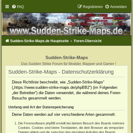
FAQ
Registrieren
Anmelden
Sudden-Strike-Maps.de Hauptseite
Foren-Übersicht
Sudden-Strike-Maps
Das Sudden Strike Forum für Modder, Mapper und Gamer !
Sudden-Strike-Maps - Datenschutzerklärung
Diese Richtlinie beschreibt, wie „Sudden-Strike-Maps“
(„https://www.sudden-strike-maps.de/phpBB2“) (im Folgenden
„der Betreiber“) die Daten verwendet, die während deines Foren-
Besuchs gesammelt werden.
Umfang und Art der Datenspeicherung
Deine Daten werden auf vier verschiedene Arten gesammelt:
Die Forensoftware phpBB erstellt bei deinem Besuch des Boards mehrere
Cookies. Cookies sind kleine Textdateien, die dein Browser als temporäre
Dateien ablegt und die zwischen den einzelnen Aufrufen des Boards