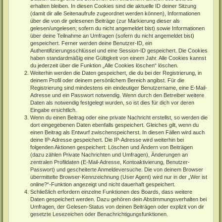
erhalten bleiben. In diesen Cookies sind die aktuelle ID deiner Sitzung
(damit dir alle Seitenaufrufe zugeordnet werden können), Informationen
über die von dir gelesenen Beiträge (zur Markierung dieser als
gelesen/ungelesen; sofern du nicht angemeldet bist) sowie Informationen
über deine Teilnahme an Umfragen (sofern du nicht angemeldet bist)
gespeichert. Ferner werden deine Benutzer-ID, ein
Authentifizierungsschlüssel und eine Session-ID gespeichert. Die Cookies
haben standardmäßig eine Gültigkeit von einem Jahr. Alle Cookies kannst
du jederzeit über die Funktion „Alle Cookies löschen“ löschen.
Weiterhin werden die Daten gespeichert, die du bei der Registrierung, in
deinem Profil oder deinem persönlichem Bereich angibst. Für die
Registrierung sind mindestens ein eindeutiger Benutzername, eine E-Mail-
Adresse und ein Passwort notwendig. Wenn durch den Betreiber weitere
Daten als notwendig festgelegt wurden, so ist dies für dich vor deren
Eingabe ersichtlich.
Wenn du einen Beitrag oder eine private Nachricht erstellst, so werden die
dort eingegebenen Daten ebenfalls gespeichert. Gleiches gilt, wenn du
einen Beitrag als Entwurf zwischenspeicherst. In diesen Fällen wird auch
deine IP-Adresse gespeichert. Die IP-Adresse wird weiterhin bei
folgenden Aktionen gespeichert: Löschen und Ändern von Beiträgen
(dazu zählen Private Nachrichten und Umfragen), Änderungen an
zentralen Profildaten (E-Mail-Adresse, Kontoaktivierung, Benutzer-
Passwort) und gescheiterte Anmeldeversuche. Die von deinem Browser
übermittelte Browser-Kennzeichnung (User Agent) wird nur in der „Wer ist
online?“-Funktion angezeigt und nicht dauerhaft gespeichert.
Schließlich erfordern einzelne Funktionen des Boards, dass weitere
Daten gespeichert werden. Dazu gehören dein Abstimmungsverhalten bei
Umfragen, der Gelesen-Status von deinen Beiträgen oder explizit von dir
gesetzte Lesezeichen oder Benachrichtigungsfunktionen.