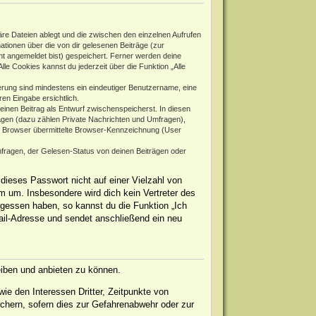
re Dateien ablegt und die zwischen den einzelnen Aufrufen
mationen über die von dir gelesenen Beiträge (zur
ht angemeldet bist) gespeichert. Ferner werden deine
le Cookies kannst du jederzeit über die Funktion „Alle
rierung sind mindestens ein eindeutiger Benutzername, eine
en Eingabe ersichtlich.
 einen Beitrag als Entwurf zwischenspeicherst. In diesen
rägen (dazu zählen Private Nachrichten und Umfragen),
m Browser übermittelte Browser-Kennzeichnung (User
fragen, der Gelesen-Status von deinen Beiträgen oder
dieses Passwort nicht auf einer Vielzahl von
 um. Insbesondere wird dich kein Vertreter des
rgessen haben, so kannst du die Funktion „Ich
il-Adresse und sendet anschließend ein neu
eiben und anbieten zu können.
ie den Interessen Dritter, Zeitpunkte von
chern, sofern dies zur Gefahrenabwehr oder zur