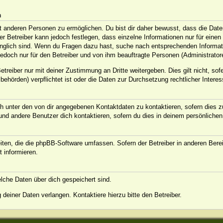
n
anderen Personen zu ermöglichen. Du bist dir daher bewusst, dass die Daten d
Der Betreiber kann jedoch festlegen, dass einzelne Informationen nur für eine
ugänglich sind. Wenn du Fragen dazu hast, suche nach entsprechenden Informat
jedoch nur für den Betreiber und von ihm beauftragte Personen (Administrator
treiber nur mit deiner Zustimmung an Dritte weitergeben. Dies gilt nicht, sof
ehörden) verpflichtet ist oder die Daten zur Durchsetzung rechtlicher Interess
h unter den von dir angegebenen Kontaktdaten zu kontaktieren, sofern dies zu
 und andere Benutzer dich kontaktieren, sofern du dies in deinem persönlichen
eiten, die die phpBB-Software umfassen. Sofern der Betreiber in anderen Ber
t informieren.
welche Daten über dich gespeichert sind.
deiner Daten verlangen. Kontaktiere hierzu bitte den Betreiber.