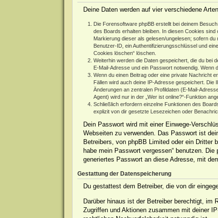
Deine Daten werden auf vier verschiedene Arte
Die Forensoftware phpBB erstellt bei deinem Besuch 
des Boards erhalten bleiben. In diesen Cookies sind d
Markierung dieser als gelesen/ungelesen; sofern du 
Benutzer-ID, ein Authentifizierungsschlüssel und ein
Cookies löschen“ löschen.
Weiterhin werden die Daten gespeichert, die du bei d
E-Mail-Adresse und ein Passwort notwendig. Wenn durc
Wenn du einen Beitrag oder eine private Nachricht er
Fällen wird auch deine IP-Adresse gespeichert. Die 
Änderungen an zentralen Profildaten (E-Mail-Adres
Agent) wird nur in der „Wer ist online?“-Funktion ang
Schließlich erfordern einzelne Funktionen des Boar
explizit von dir gesetzte Lesezeichen oder Benachri
Dein Passwort wird mit einer Einwege-Verschlüss
Webseiten zu verwenden. Das Passwort ist dein
Betreibers, von phpBB Limited oder ein Dritter
habe mein Passwort vergessen“ benutzen. Die 
generiertes Passwort an diese Adresse, mit de
Gestattung der Datenspeicherung
Du gestattest dem Betreiber, die von dir einge
Darüber hinaus ist der Betreiber berechtigt, i
Zugriffen und Aktionen zusammen mit deiner IP