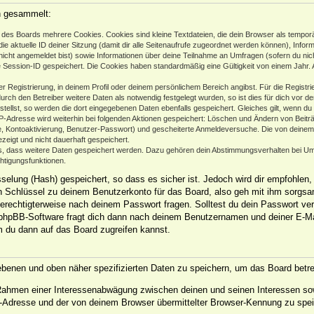
n gesammelt:
des Boards mehrere Cookies. Cookies sind kleine Textdateien, die dein Browser als temporä
ie aktuelle ID deiner Sitzung (damit dir alle Seitenaufrufe zugeordnet werden können), Infor
nicht angemeldet bist) sowie Informationen über deine Teilnahme an Umfragen (sofern du nic
e Session-ID gespeichert. Die Cookies haben standardmäßig eine Gültigkeit von einem Jahr. Al
er Registrierung, in deinem Profil oder deinem persönlichem Bereich angibst. Für die Regist
h den Betreiber weitere Daten als notwendig festgelegt wurden, so ist dies für dich vor der
stellst, so werden die dort eingegebenen Daten ebenfalls gespeichert. Gleiches gilt, wenn du
IP-Adresse wird weiterhin bei folgenden Aktionen gespeichert: Löschen und Ändern von Beit
se, Kontoaktivierung, Benutzer-Passwort) und gescheiterte Anmeldeversuche. Die von deine
ezeigt und nicht dauerhaft gespeichert.
ds, dass weitere Daten gespeichert werden. Dazu gehören dein Abstimmungsverhalten bei Um
chtigungsfunktionen.
elung (Hash) gespeichert, so dass es sicher ist. Jedoch wird dir empfohlen, 
 Schlüssel zu deinem Benutzerkonto für das Board, also geh mit ihm sorgsam
 berechtigterweise nach deinem Passwort fragen. Solltest du dein Passwort ve
phpBB-Software fragt dich dann nach deinem Benutzernamen und deiner E-Ma
m du dann auf das Board zugreifen kannst.
gebenen und oben näher spezifizierten Daten zu speichern, um das Board betr
m Rahmen einer Interessenabwägung zwischen deinen und seinen Interessen sow
-Adresse und der von deinem Browser übermittelter Browser-Kennung zu spei