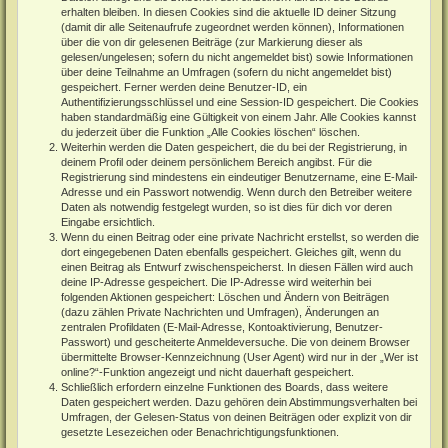
erhalten bleiben. In diesen Cookies sind die aktuelle ID deiner Sitzung
(damit dir alle Seitenaufrufe zugeordnet werden können), Informationen
über die von dir gelesenen Beiträge (zur Markierung dieser als
gelesen/ungelesen; sofern du nicht angemeldet bist) sowie Informationen
über deine Teilnahme an Umfragen (sofern du nicht angemeldet bist)
gespeichert. Ferner werden deine Benutzer-ID, ein
Authentifizierungsschlüssel und eine Session-ID gespeichert. Die Cookies
haben standardmäßig eine Gültigkeit von einem Jahr. Alle Cookies kannst
du jederzeit über die Funktion „Alle Cookies löschen“ löschen.
Weiterhin werden die Daten gespeichert, die du bei der Registrierung, in
deinem Profil oder deinem persönlichem Bereich angibst. Für die
Registrierung sind mindestens ein eindeutiger Benutzername, eine E-Mail-
Adresse und ein Passwort notwendig. Wenn durch den Betreiber weitere
Daten als notwendig festgelegt wurden, so ist dies für dich vor deren
Eingabe ersichtlich.
Wenn du einen Beitrag oder eine private Nachricht erstellst, so werden die
dort eingegebenen Daten ebenfalls gespeichert. Gleiches gilt, wenn du
einen Beitrag als Entwurf zwischenspeicherst. In diesen Fällen wird auch
deine IP-Adresse gespeichert. Die IP-Adresse wird weiterhin bei
folgenden Aktionen gespeichert: Löschen und Ändern von Beiträgen
(dazu zählen Private Nachrichten und Umfragen), Änderungen an
zentralen Profildaten (E-Mail-Adresse, Kontoaktivierung, Benutzer-
Passwort) und gescheiterte Anmeldeversuche. Die von deinem Browser
übermittelte Browser-Kennzeichnung (User Agent) wird nur in der „Wer ist
online?“-Funktion angezeigt und nicht dauerhaft gespeichert.
Schließlich erfordern einzelne Funktionen des Boards, dass weitere
Daten gespeichert werden. Dazu gehören dein Abstimmungsverhalten bei
Umfragen, der Gelesen-Status von deinen Beiträgen oder explizit von dir
gesetzte Lesezeichen oder Benachrichtigungsfunktionen.