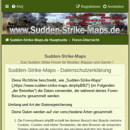
FAQ
Registrieren
Anmelden
Sudden-Strike-Maps.de Hauptseite
Foren-Übersicht
Sudden-Strike-Maps
Das Sudden Strike Forum für Modder, Mapper und Gamer !
Sudden-Strike-Maps - Datenschutzerklärung
Diese Richtlinie beschreibt, wie „Sudden-Strike-Maps“
(„https://www.sudden-strike-maps.de/phpBB2“) (im Folgenden
„der Betreiber“) die Daten verwendet, die während deines Foren-
Besuchs gesammelt werden.
Umfang und Art der Datenspeicherung
Deine Daten werden auf vier verschiedene Arten gesammelt:
Die Forensoftware phpBB erstellt bei deinem Besuch des Boards mehrere
Cookies. Cookies sind kleine Textdateien, die dein Browser als temporäre
Dateien ablegt und die zwischen den einzelnen Aufrufen des Boards