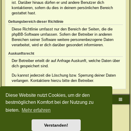
ist. Darüber hinaus dürfen er und andere Benutzer dich
kontaktieren, sofern du dies in deinem persönlichen Bereich
gestattet hast.
Geltungsbereich dieser Richtlinie
Diese Richtlinie umfasst nur den Bereich der Seiten, die die
phpBB-Software umfassen. Sofern der Betreiber in anderen
Bereichen seiner Software weitere personenbezogene Daten
verarbeitet, wird er dich darüber gesondert informieren.
Auskunftsrecht
Der Betreiber erteilt dir auf Anfrage Auskunft, welche Daten über
dich gespeichert sind.
Du kannst jederzeit die Löschung bzw. Sperrung deiner Daten
verlangen. Kontaktiere hierzu bitte den Betreiber.
Diese Website nutzt Cookies, um dir den
Sudden-Strike-Maps.de Hauptseite
Foren-Übersicht
bestmöglichen Komfort bei der Nutzung zu
bieten.
Mehr erfahren
Powered by
phpBB
® Forum Software © phpBB Limited
Deutsche Übersetzung durch
phpBB.de
Style: Green-Style-Split by Joyce&Luna
phpBB-Style-Design
Datenschutz
|
Nutzungsbedingungen
Verstanden!