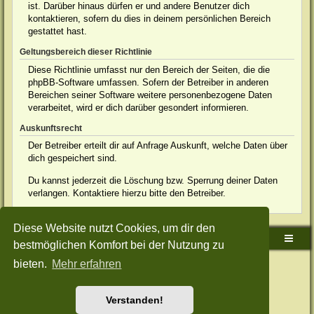
ist. Darüber hinaus dürfen er und andere Benutzer dich
kontaktieren, sofern du dies in deinem persönlichen Bereich
gestattet hast.
Geltungsbereich dieser Richtlinie
Diese Richtlinie umfasst nur den Bereich der Seiten, die die
phpBB-Software umfassen. Sofern der Betreiber in anderen
Bereichen seiner Software weitere personenbezogene Daten
verarbeitet, wird er dich darüber gesondert informieren.
Auskunftsrecht
Der Betreiber erteilt dir auf Anfrage Auskunft, welche Daten über
dich gespeichert sind.
Du kannst jederzeit die Löschung bzw. Sperrung deiner Daten
verlangen. Kontaktiere hierzu bitte den Betreiber.
Diese Website nutzt Cookies, um dir den
Sudden-Strike-Maps.de Hauptseite
Foren-Übersicht
bestmöglichen Komfort bei der Nutzung zu
bieten.
Mehr erfahren
Powered by
phpBB
® Forum Software © phpBB Limited
Deutsche Übersetzung durch
phpBB.de
Style: Green-Style-Split by Joyce&Luna
phpBB-Style-Design
Datenschutz
|
Nutzungsbedingungen
Verstanden!