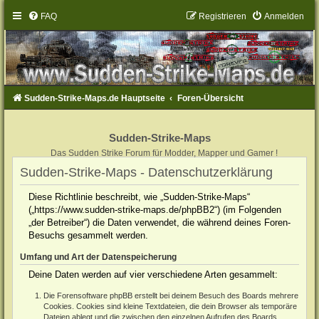
FAQ
Registrieren
Anmelden
Sudden-Strike-Maps.de Hauptseite
Foren-Übersicht
Sudden-Strike-Maps
Das Sudden Strike Forum für Modder, Mapper und Gamer !
Sudden-Strike-Maps - Datenschutzerklärung
Diese Richtlinie beschreibt, wie „Sudden-Strike-Maps“
(„https://www.sudden-strike-maps.de/phpBB2“) (im Folgenden
„der Betreiber“) die Daten verwendet, die während deines Foren-
Besuchs gesammelt werden.
Umfang und Art der Datenspeicherung
Deine Daten werden auf vier verschiedene Arten gesammelt:
Die Forensoftware phpBB erstellt bei deinem Besuch des Boards mehrere
Cookies. Cookies sind kleine Textdateien, die dein Browser als temporäre
Dateien ablegt und die zwischen den einzelnen Aufrufen des Boards