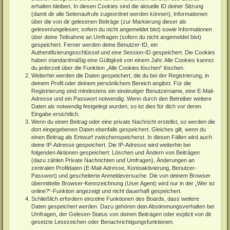
erhalten bleiben. In diesen Cookies sind die aktuelle ID deiner Sitzung
(damit dir alle Seitenaufrufe zugeordnet werden können), Informationen
über die von dir gelesenen Beiträge (zur Markierung dieser als
gelesen/ungelesen; sofern du nicht angemeldet bist) sowie Informationen
über deine Teilnahme an Umfragen (sofern du nicht angemeldet bist)
gespeichert. Ferner werden deine Benutzer-ID, ein
Authentifizierungsschlüssel und eine Session-ID gespeichert. Die Cookies
haben standardmäßig eine Gültigkeit von einem Jahr. Alle Cookies kannst
du jederzeit über die Funktion „Alle Cookies löschen“ löschen.
Weiterhin werden die Daten gespeichert, die du bei der Registrierung, in
deinem Profil oder deinem persönlichem Bereich angibst. Für die
Registrierung sind mindestens ein eindeutiger Benutzername, eine E-Mail-
Adresse und ein Passwort notwendig. Wenn durch den Betreiber weitere
Daten als notwendig festgelegt wurden, so ist dies für dich vor deren
Eingabe ersichtlich.
Wenn du einen Beitrag oder eine private Nachricht erstellst, so werden die
dort eingegebenen Daten ebenfalls gespeichert. Gleiches gilt, wenn du
einen Beitrag als Entwurf zwischenspeicherst. In diesen Fällen wird auch
deine IP-Adresse gespeichert. Die IP-Adresse wird weiterhin bei
folgenden Aktionen gespeichert: Löschen und Ändern von Beiträgen
(dazu zählen Private Nachrichten und Umfragen), Änderungen an
zentralen Profildaten (E-Mail-Adresse, Kontoaktivierung, Benutzer-
Passwort) und gescheiterte Anmeldeversuche. Die von deinem Browser
übermittelte Browser-Kennzeichnung (User Agent) wird nur in der „Wer ist
online?“-Funktion angezeigt und nicht dauerhaft gespeichert.
Schließlich erfordern einzelne Funktionen des Boards, dass weitere
Daten gespeichert werden. Dazu gehören dein Abstimmungsverhalten bei
Umfragen, der Gelesen-Status von deinen Beiträgen oder explizit von dir
gesetzte Lesezeichen oder Benachrichtigungsfunktionen.