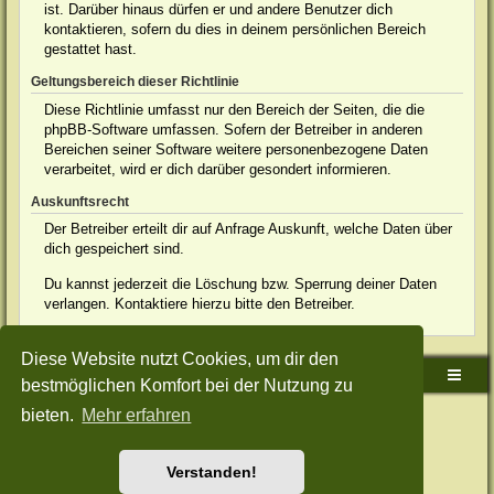
ist. Darüber hinaus dürfen er und andere Benutzer dich
kontaktieren, sofern du dies in deinem persönlichen Bereich
gestattet hast.
Geltungsbereich dieser Richtlinie
Diese Richtlinie umfasst nur den Bereich der Seiten, die die
phpBB-Software umfassen. Sofern der Betreiber in anderen
Bereichen seiner Software weitere personenbezogene Daten
verarbeitet, wird er dich darüber gesondert informieren.
Auskunftsrecht
Der Betreiber erteilt dir auf Anfrage Auskunft, welche Daten über
dich gespeichert sind.
Du kannst jederzeit die Löschung bzw. Sperrung deiner Daten
verlangen. Kontaktiere hierzu bitte den Betreiber.
Diese Website nutzt Cookies, um dir den
Sudden-Strike-Maps.de Hauptseite
Foren-Übersicht
bestmöglichen Komfort bei der Nutzung zu
bieten.
Mehr erfahren
Powered by
phpBB
® Forum Software © phpBB Limited
Deutsche Übersetzung durch
phpBB.de
Style: Green-Style-Split by Joyce&Luna
phpBB-Style-Design
Datenschutz
|
Nutzungsbedingungen
Verstanden!