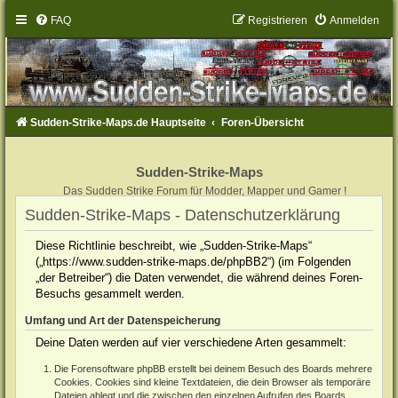
FAQ
Registrieren
Anmelden
Sudden-Strike-Maps.de Hauptseite
Foren-Übersicht
Sudden-Strike-Maps
Das Sudden Strike Forum für Modder, Mapper und Gamer !
Sudden-Strike-Maps - Datenschutzerklärung
Diese Richtlinie beschreibt, wie „Sudden-Strike-Maps“
(„https://www.sudden-strike-maps.de/phpBB2“) (im Folgenden
„der Betreiber“) die Daten verwendet, die während deines Foren-
Besuchs gesammelt werden.
Umfang und Art der Datenspeicherung
Deine Daten werden auf vier verschiedene Arten gesammelt:
Die Forensoftware phpBB erstellt bei deinem Besuch des Boards mehrere
Cookies. Cookies sind kleine Textdateien, die dein Browser als temporäre
Dateien ablegt und die zwischen den einzelnen Aufrufen des Boards