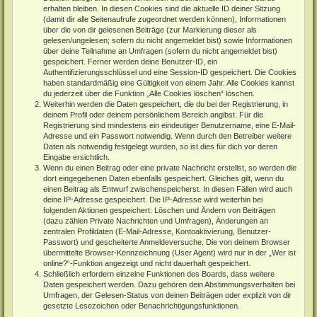
erhalten bleiben. In diesen Cookies sind die aktuelle ID deiner Sitzung
(damit dir alle Seitenaufrufe zugeordnet werden können), Informationen
über die von dir gelesenen Beiträge (zur Markierung dieser als
gelesen/ungelesen; sofern du nicht angemeldet bist) sowie Informationen
über deine Teilnahme an Umfragen (sofern du nicht angemeldet bist)
gespeichert. Ferner werden deine Benutzer-ID, ein
Authentifizierungsschlüssel und eine Session-ID gespeichert. Die Cookies
haben standardmäßig eine Gültigkeit von einem Jahr. Alle Cookies kannst
du jederzeit über die Funktion „Alle Cookies löschen“ löschen.
Weiterhin werden die Daten gespeichert, die du bei der Registrierung, in
deinem Profil oder deinem persönlichem Bereich angibst. Für die
Registrierung sind mindestens ein eindeutiger Benutzername, eine E-Mail-
Adresse und ein Passwort notwendig. Wenn durch den Betreiber weitere
Daten als notwendig festgelegt wurden, so ist dies für dich vor deren
Eingabe ersichtlich.
Wenn du einen Beitrag oder eine private Nachricht erstellst, so werden die
dort eingegebenen Daten ebenfalls gespeichert. Gleiches gilt, wenn du
einen Beitrag als Entwurf zwischenspeicherst. In diesen Fällen wird auch
deine IP-Adresse gespeichert. Die IP-Adresse wird weiterhin bei
folgenden Aktionen gespeichert: Löschen und Ändern von Beiträgen
(dazu zählen Private Nachrichten und Umfragen), Änderungen an
zentralen Profildaten (E-Mail-Adresse, Kontoaktivierung, Benutzer-
Passwort) und gescheiterte Anmeldeversuche. Die von deinem Browser
übermittelte Browser-Kennzeichnung (User Agent) wird nur in der „Wer ist
online?“-Funktion angezeigt und nicht dauerhaft gespeichert.
Schließlich erfordern einzelne Funktionen des Boards, dass weitere
Daten gespeichert werden. Dazu gehören dein Abstimmungsverhalten bei
Umfragen, der Gelesen-Status von deinen Beiträgen oder explizit von dir
gesetzte Lesezeichen oder Benachrichtigungsfunktionen.