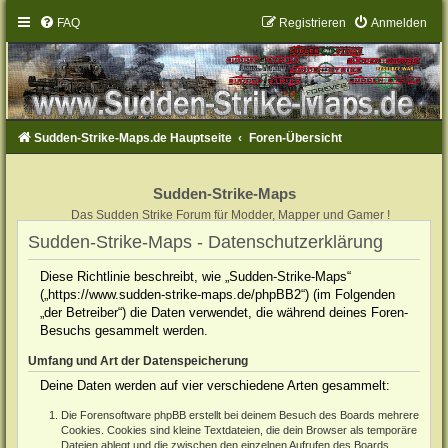
FAQ
Registrieren
Anmelden
Sudden-Strike-Maps.de Hauptseite
Foren-Übersicht
Sudden-Strike-Maps
Das Sudden Strike Forum für Modder, Mapper und Gamer !
Sudden-Strike-Maps - Datenschutzerklärung
Diese Richtlinie beschreibt, wie „Sudden-Strike-Maps“
(„https://www.sudden-strike-maps.de/phpBB2“) (im Folgenden
„der Betreiber“) die Daten verwendet, die während deines Foren-
Besuchs gesammelt werden.
Umfang und Art der Datenspeicherung
Deine Daten werden auf vier verschiedene Arten gesammelt:
Die Forensoftware phpBB erstellt bei deinem Besuch des Boards mehrere
Cookies. Cookies sind kleine Textdateien, die dein Browser als temporäre
Dateien ablegt und die zwischen den einzelnen Aufrufen des Boards