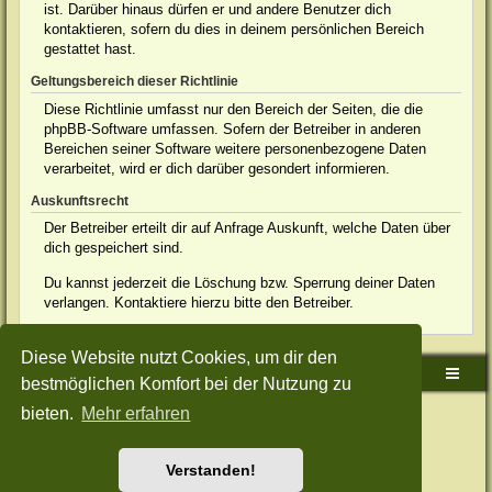
ist. Darüber hinaus dürfen er und andere Benutzer dich
kontaktieren, sofern du dies in deinem persönlichen Bereich
gestattet hast.
Geltungsbereich dieser Richtlinie
Diese Richtlinie umfasst nur den Bereich der Seiten, die die
phpBB-Software umfassen. Sofern der Betreiber in anderen
Bereichen seiner Software weitere personenbezogene Daten
verarbeitet, wird er dich darüber gesondert informieren.
Auskunftsrecht
Der Betreiber erteilt dir auf Anfrage Auskunft, welche Daten über
dich gespeichert sind.
Du kannst jederzeit die Löschung bzw. Sperrung deiner Daten
verlangen. Kontaktiere hierzu bitte den Betreiber.
Diese Website nutzt Cookies, um dir den
Sudden-Strike-Maps.de Hauptseite
Foren-Übersicht
bestmöglichen Komfort bei der Nutzung zu
bieten.
Mehr erfahren
Powered by
phpBB
® Forum Software © phpBB Limited
Deutsche Übersetzung durch
phpBB.de
Style: Green-Style-Split by Joyce&Luna
phpBB-Style-Design
Datenschutz
|
Nutzungsbedingungen
Verstanden!