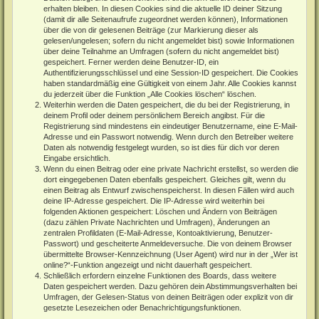
erhalten bleiben. In diesen Cookies sind die aktuelle ID deiner Sitzung
(damit dir alle Seitenaufrufe zugeordnet werden können), Informationen
über die von dir gelesenen Beiträge (zur Markierung dieser als
gelesen/ungelesen; sofern du nicht angemeldet bist) sowie Informationen
über deine Teilnahme an Umfragen (sofern du nicht angemeldet bist)
gespeichert. Ferner werden deine Benutzer-ID, ein
Authentifizierungsschlüssel und eine Session-ID gespeichert. Die Cookies
haben standardmäßig eine Gültigkeit von einem Jahr. Alle Cookies kannst
du jederzeit über die Funktion „Alle Cookies löschen“ löschen.
Weiterhin werden die Daten gespeichert, die du bei der Registrierung, in
deinem Profil oder deinem persönlichem Bereich angibst. Für die
Registrierung sind mindestens ein eindeutiger Benutzername, eine E-Mail-
Adresse und ein Passwort notwendig. Wenn durch den Betreiber weitere
Daten als notwendig festgelegt wurden, so ist dies für dich vor deren
Eingabe ersichtlich.
Wenn du einen Beitrag oder eine private Nachricht erstellst, so werden die
dort eingegebenen Daten ebenfalls gespeichert. Gleiches gilt, wenn du
einen Beitrag als Entwurf zwischenspeicherst. In diesen Fällen wird auch
deine IP-Adresse gespeichert. Die IP-Adresse wird weiterhin bei
folgenden Aktionen gespeichert: Löschen und Ändern von Beiträgen
(dazu zählen Private Nachrichten und Umfragen), Änderungen an
zentralen Profildaten (E-Mail-Adresse, Kontoaktivierung, Benutzer-
Passwort) und gescheiterte Anmeldeversuche. Die von deinem Browser
übermittelte Browser-Kennzeichnung (User Agent) wird nur in der „Wer ist
online?“-Funktion angezeigt und nicht dauerhaft gespeichert.
Schließlich erfordern einzelne Funktionen des Boards, dass weitere
Daten gespeichert werden. Dazu gehören dein Abstimmungsverhalten bei
Umfragen, der Gelesen-Status von deinen Beiträgen oder explizit von dir
gesetzte Lesezeichen oder Benachrichtigungsfunktionen.