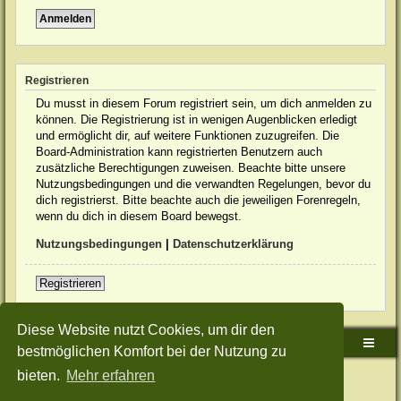
Registrieren
Du musst in diesem Forum registriert sein, um dich anmelden zu
können. Die Registrierung ist in wenigen Augenblicken erledigt
und ermöglicht dir, auf weitere Funktionen zuzugreifen. Die
Board-Administration kann registrierten Benutzern auch
zusätzliche Berechtigungen zuweisen. Beachte bitte unsere
Nutzungsbedingungen und die verwandten Regelungen, bevor du
dich registrierst. Bitte beachte auch die jeweiligen Forenregeln,
wenn du dich in diesem Board bewegst.
Nutzungsbedingungen
|
Datenschutzerklärung
Registrieren
Diese Website nutzt Cookies, um dir den
Sudden-Strike-Maps.de Hauptseite
Foren-Übersicht
bestmöglichen Komfort bei der Nutzung zu
bieten.
Mehr erfahren
Powered by
phpBB
® Forum Software © phpBB Limited
Deutsche Übersetzung durch
phpBB.de