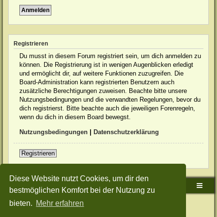
Registrieren
Du musst in diesem Forum registriert sein, um dich anmelden zu
können. Die Registrierung ist in wenigen Augenblicken erledigt
und ermöglicht dir, auf weitere Funktionen zuzugreifen. Die
Board-Administration kann registrierten Benutzern auch
zusätzliche Berechtigungen zuweisen. Beachte bitte unsere
Nutzungsbedingungen und die verwandten Regelungen, bevor du
dich registrierst. Bitte beachte auch die jeweiligen Forenregeln,
wenn du dich in diesem Board bewegst.
Nutzungsbedingungen
|
Datenschutzerklärung
Registrieren
Diese Website nutzt Cookies, um dir den
Sudden-Strike-Maps.de Hauptseite
Foren-Übersicht
bestmöglichen Komfort bei der Nutzung zu
bieten.
Mehr erfahren
Powered by
phpBB
® Forum Software © phpBB Limited
Deutsche Übersetzung durch
phpBB.de