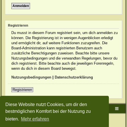
Registrieren
Du musst in diesem Forum registriert sein, um dich anmelden zu
können. Die Registrierung ist in wenigen Augenblicken erledigt
und ermöglicht dir, auf weitere Funktionen zuzugreifen. Die
Board-Administration kann registrierten Benutzern auch
zusätzliche Berechtigungen zuweisen. Beachte bitte unsere
Nutzungsbedingungen und die verwandten Regelungen, bevor du
dich registrierst. Bitte beachte auch die jeweiligen Forenregeln,
wenn du dich in diesem Board bewegst.
Nutzungsbedingungen
|
Datenschutzerklärung
Registrieren
Diese Website nutzt Cookies, um dir den
Sudden-Strike-Maps.de Hauptseite
Foren-Übersicht
bestmöglichen Komfort bei der Nutzung zu
bieten.
Mehr erfahren
Powered by
phpBB
® Forum Software © phpBB Limited
Deutsche Übersetzung durch
phpBB.de