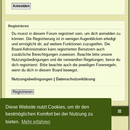
Registrieren
Du musst in diesem Forum registriert sein, um dich anmelden zu
können. Die Registrierung ist in wenigen Augenblicken erledigt
und ermöglicht dir, auf weitere Funktionen zuzugreifen. Die
Board-Administration kann registrierten Benutzern auch
zusätzliche Berechtigungen zuweisen. Beachte bitte unsere
Nutzungsbedingungen und die verwandten Regelungen, bevor du
dich registrierst. Bitte beachte auch die jeweiligen Forenregeln,
wenn du dich in diesem Board bewegst.
Nutzungsbedingungen
|
Datenschutzerklärung
Registrieren
Diese Website nutzt Cookies, um dir den
Sudden-Strike-Maps.de Hauptseite
Foren-Übersicht
bestmöglichen Komfort bei der Nutzung zu
bieten.
Mehr erfahren
Powered by
phpBB
® Forum Software © phpBB Limited
Deutsche Übersetzung durch
phpBB.de