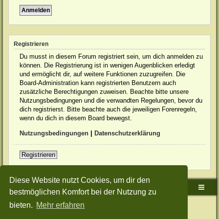
Registrieren
Du musst in diesem Forum registriert sein, um dich anmelden zu
können. Die Registrierung ist in wenigen Augenblicken erledigt
und ermöglicht dir, auf weitere Funktionen zuzugreifen. Die
Board-Administration kann registrierten Benutzern auch
zusätzliche Berechtigungen zuweisen. Beachte bitte unsere
Nutzungsbedingungen und die verwandten Regelungen, bevor du
dich registrierst. Bitte beachte auch die jeweiligen Forenregeln,
wenn du dich in diesem Board bewegst.
Nutzungsbedingungen
|
Datenschutzerklärung
Registrieren
Diese Website nutzt Cookies, um dir den
Sudden-Strike-Maps.de Hauptseite
Foren-Übersicht
bestmöglichen Komfort bei der Nutzung zu
bieten.
Mehr erfahren
Powered by
phpBB
® Forum Software © phpBB Limited
Deutsche Übersetzung durch
phpBB.de