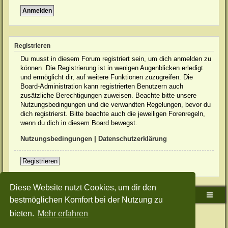
Registrieren
Du musst in diesem Forum registriert sein, um dich anmelden zu
können. Die Registrierung ist in wenigen Augenblicken erledigt
und ermöglicht dir, auf weitere Funktionen zuzugreifen. Die
Board-Administration kann registrierten Benutzern auch
zusätzliche Berechtigungen zuweisen. Beachte bitte unsere
Nutzungsbedingungen und die verwandten Regelungen, bevor du
dich registrierst. Bitte beachte auch die jeweiligen Forenregeln,
wenn du dich in diesem Board bewegst.
Nutzungsbedingungen
|
Datenschutzerklärung
Registrieren
Diese Website nutzt Cookies, um dir den
Sudden-Strike-Maps.de Hauptseite
Foren-Übersicht
bestmöglichen Komfort bei der Nutzung zu
bieten.
Mehr erfahren
Powered by
phpBB
® Forum Software © phpBB Limited
Deutsche Übersetzung durch
phpBB.de