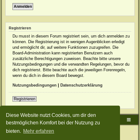
Registrieren
Du musst in diesem Forum registriert sein, um dich anmelden zu
können. Die Registrierung ist in wenigen Augenblicken erledigt
und ermöglicht dir, auf weitere Funktionen zuzugreifen. Die
Board-Administration kann registrierten Benutzern auch
zusätzliche Berechtigungen zuweisen. Beachte bitte unsere
Nutzungsbedingungen und die verwandten Regelungen, bevor du
dich registrierst. Bitte beachte auch die jeweiligen Forenregeln,
wenn du dich in diesem Board bewegst.
Nutzungsbedingungen
|
Datenschutzerklärung
Registrieren
Diese Website nutzt Cookies, um dir den
Sudden-Strike-Maps.de Hauptseite
Foren-Übersicht
bestmöglichen Komfort bei der Nutzung zu
bieten.
Mehr erfahren
Powered by
phpBB
® Forum Software © phpBB Limited
Deutsche Übersetzung durch
phpBB.de