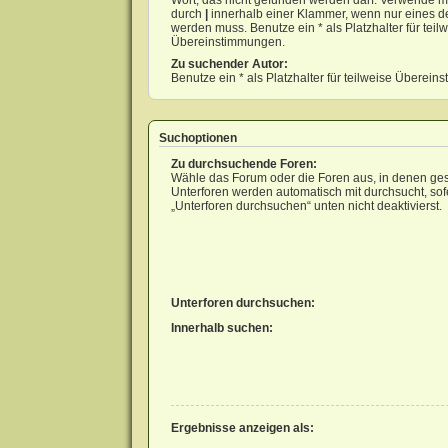
Wort, das nicht gefunden werden darf. Verwende m
durch
|
innerhalb einer Klammer, wenn nur eines d
werden muss. Benutze ein * als Platzhalter für teil
Übereinstimmungen.
Zu suchender Autor:
Benutze ein * als Platzhalter für teilweise Überei
Suchoptionen
Zu durchsuchende Foren:
Wähle das Forum oder die Foren aus, in denen ges
Unterforen werden automatisch mit durchsucht, sof
„Unterforen durchsuchen“ unten nicht deaktivierst.
Unterforen durchsuchen:
Innerhalb suchen:
Ergebnisse anzeigen als: