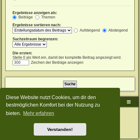
Ergebnisse anzeigen als:
Beiträge
Themen
Ergebnisse sortieren nach:
Aufsteigend
Absteigend
Suchzeitraum begrenzen:
Die ersten:
Stelle 0 als Wert ein, damit der komplette Beitrag angezeigt wird.
Zeichen der Beiträge anzeigen
Diese Website nutzt Cookies, um dir den
Sudden-Strike-Maps.de Hauptseite
Foren-Übersicht
bestmöglichen Komfort bei der Nutzung zu
bieten.
Mehr erfahren
Powered by
phpBB
® Forum Software © phpBB Limited
Deutsche Übersetzung durch
phpBB.de
Style: Green-Style-Split by Joyce&Luna
phpBB-Style-Design
Datenschutz
|
Nutzungsbedingungen
Verstanden!