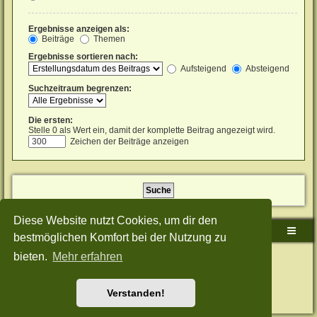
Ergebnisse anzeigen als:
Beiträge
Themen
Ergebnisse sortieren nach:
Aufsteigend
Absteigend
Suchzeitraum begrenzen:
Die ersten:
Stelle 0 als Wert ein, damit der komplette Beitrag angezeigt wird.
Zeichen der Beiträge anzeigen
Diese Website nutzt Cookies, um dir den
Sudden-Strike-Maps.de Hauptseite
Foren-Übersicht
bestmöglichen Komfort bei der Nutzung zu
bieten.
Mehr erfahren
Powered by
phpBB
® Forum Software © phpBB Limited
Deutsche Übersetzung durch
phpBB.de
Style: Green-Style-Split by Joyce&Luna
phpBB-Style-Design
Datenschutz
|
Nutzungsbedingungen
Verstanden!