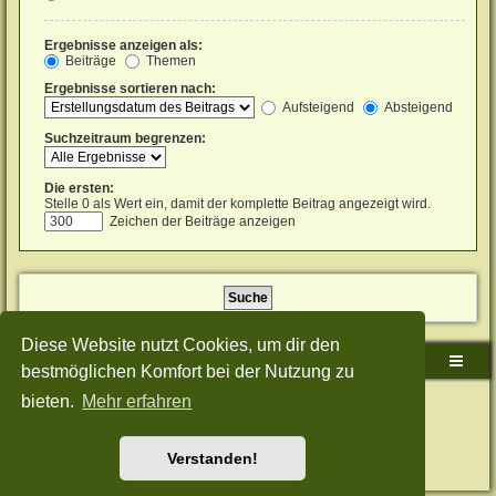
Ergebnisse anzeigen als:
Beiträge
Themen
Ergebnisse sortieren nach:
Aufsteigend
Absteigend
Suchzeitraum begrenzen:
Die ersten:
Stelle 0 als Wert ein, damit der komplette Beitrag angezeigt wird.
Zeichen der Beiträge anzeigen
Diese Website nutzt Cookies, um dir den
Sudden-Strike-Maps.de Hauptseite
Foren-Übersicht
bestmöglichen Komfort bei der Nutzung zu
bieten.
Mehr erfahren
Powered by
phpBB
® Forum Software © phpBB Limited
Deutsche Übersetzung durch
phpBB.de
Style: Green-Style-Split by Joyce&Luna
phpBB-Style-Design
Datenschutz
|
Nutzungsbedingungen
Verstanden!