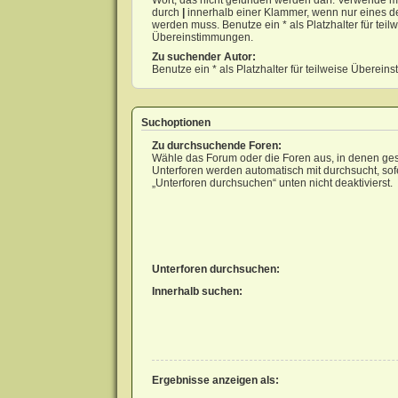
Wort, das nicht gefunden werden darf. Verwende m
durch
|
innerhalb einer Klammer, wenn nur eines d
werden muss. Benutze ein * als Platzhalter für teil
Übereinstimmungen.
Zu suchender Autor:
Benutze ein * als Platzhalter für teilweise Überei
Suchoptionen
Zu durchsuchende Foren:
Wähle das Forum oder die Foren aus, in denen ges
Unterforen werden automatisch mit durchsucht, sof
„Unterforen durchsuchen“ unten nicht deaktivierst.
Unterforen durchsuchen:
Innerhalb suchen:
Ergebnisse anzeigen als: