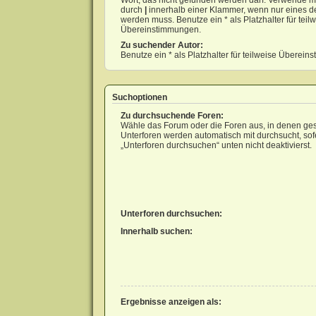
Wort, das nicht gefunden werden darf. Verwende m
durch
|
innerhalb einer Klammer, wenn nur eines d
werden muss. Benutze ein * als Platzhalter für teil
Übereinstimmungen.
Zu suchender Autor:
Benutze ein * als Platzhalter für teilweise Überei
Suchoptionen
Zu durchsuchende Foren:
Wähle das Forum oder die Foren aus, in denen ges
Unterforen werden automatisch mit durchsucht, sof
„Unterforen durchsuchen“ unten nicht deaktivierst.
Unterforen durchsuchen:
Innerhalb suchen:
Ergebnisse anzeigen als: