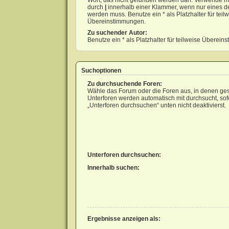
Wort, das nicht gefunden werden darf. Verwende m
durch
|
innerhalb einer Klammer, wenn nur eines d
werden muss. Benutze ein * als Platzhalter für teil
Übereinstimmungen.
Zu suchender Autor:
Benutze ein * als Platzhalter für teilweise Überei
Suchoptionen
Zu durchsuchende Foren:
Wähle das Forum oder die Foren aus, in denen ges
Unterforen werden automatisch mit durchsucht, sof
„Unterforen durchsuchen“ unten nicht deaktivierst.
Unterforen durchsuchen:
Innerhalb suchen:
Ergebnisse anzeigen als: