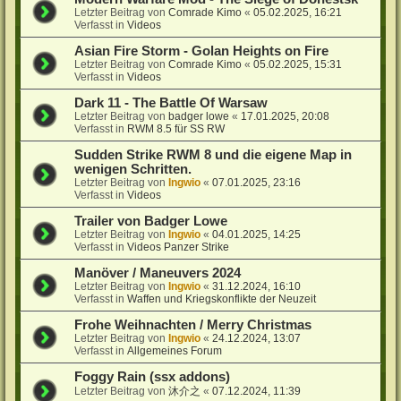
Letzter Beitrag von
Comrade Kimo
«
05.02.2025, 16:21
Verfasst in
Videos
Asian Fire Storm - Golan Heights on Fire
Letzter Beitrag von
Comrade Kimo
«
05.02.2025, 15:31
Verfasst in
Videos
Dark 11 - The Battle Of Warsaw
Letzter Beitrag von
badger lowe
«
17.01.2025, 20:08
Verfasst in
RWM 8.5 für SS RW
Sudden Strike RWM 8 und die eigene Map in
wenigen Schritten.
Letzter Beitrag von
Ingwio
«
07.01.2025, 23:16
Verfasst in
Videos
Trailer von Badger Lowe
Letzter Beitrag von
Ingwio
«
04.01.2025, 14:25
Verfasst in
Videos Panzer Strike
Manöver / Maneuvers 2024
Letzter Beitrag von
Ingwio
«
31.12.2024, 16:10
Verfasst in
Waffen und Kriegskonflikte der Neuzeit
Frohe Weihnachten / Merry Christmas
Letzter Beitrag von
Ingwio
«
24.12.2024, 13:07
Verfasst in
Allgemeines Forum
Foggy Rain (ssx addons)
Letzter Beitrag von
沐介之
«
07.12.2024, 11:39