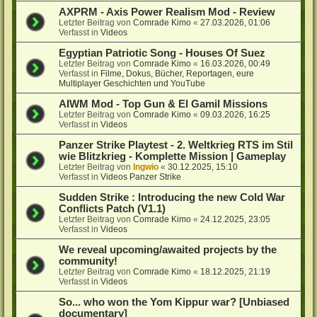
AXPRM - Axis Power Realism Mod - Review
Letzter Beitrag von
Comrade Kimo
«
27.03.2026, 01:06
Verfasst in
Videos
Egyptian Patriotic Song - Houses Of Suez
Letzter Beitrag von
Comrade Kimo
«
16.03.2026, 00:49
Verfasst in
Filme, Dokus, Bücher, Reportagen, eure
Multiplayer Geschichten und YouTube
AIWM Mod - Top Gun & El Gamil Missions
Letzter Beitrag von
Comrade Kimo
«
09.03.2026, 16:25
Verfasst in
Videos
Panzer Strike Playtest - 2. Weltkrieg RTS im Stil
wie Blitzkrieg - Komplette Mission | Gameplay
Letzter Beitrag von
Ingwio
«
30.12.2025, 15:10
Verfasst in
Videos Panzer Strike
Sudden Strike : Introducing the new Cold War
Conflicts Patch (V1.1)
Letzter Beitrag von
Comrade Kimo
«
24.12.2025, 23:05
Verfasst in
Videos
We reveal upcoming/awaited projects by the
community!
Letzter Beitrag von
Comrade Kimo
«
18.12.2025, 21:19
Verfasst in
Videos
So... who won the Yom Kippur war? [Unbiased
documentary]