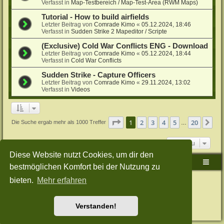
Verfasst in
Map-Testbereich / Map-Test-Area (RWM Maps)
Tutorial - How to build airfields
Letzter Beitrag von
Comrade Kimo
«
05.12.2024, 18:46
Verfasst in
Sudden Strike 2 Mapeditor / Scripte
(Exclusive) Cold War Conflicts ENG - Download
Letzter Beitrag von
Comrade Kimo
«
05.12.2024, 18:44
Verfasst in
Cold War Conflicts
Sudden Strike - Capture Officers
Letzter Beitrag von
Comrade Kimo
«
29.11.2024, 13:02
Verfasst in
Videos
Seite
1
von
20
1
2
3
4
5
20
Nä
Die Suche ergab mehr als 1000 Treffer
…
Gehe zu
Diese Website nutzt Cookies, um dir den
Sudden-Strike-Maps.de Hauptseite
Foren-Übersicht
bestmöglichen Komfort bei der Nutzung zu
bieten.
Mehr erfahren
Powered by
phpBB
® Forum Software © phpBB Limited
Deutsche Übersetzung durch
phpBB.de
Style: Green-Style-Split by Joyce&Luna
phpBB-Style-Design
Datenschutz
|
Nutzungsbedingungen
Verstanden!