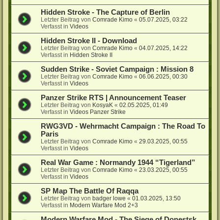
Hidden Stroke - The Capture of Berlin
Letzter Beitrag von
Comrade Kimo
«
05.07.2025, 03:22
Verfasst in
Videos
Hidden Stroke II - Download
Letzter Beitrag von
Comrade Kimo
«
04.07.2025, 14:22
Verfasst in
Hidden Stroke II
Sudden Strike - Soviet Campaign : Mission 8
Letzter Beitrag von
Comrade Kimo
«
06.06.2025, 00:30
Verfasst in
Videos
Panzer Strike RTS | Announcement Teaser
Letzter Beitrag von
KosyaK
«
02.05.2025, 01:49
Verfasst in
Videos Panzer Strike
RWG3VD - Wehrmacht Campaign : The Road To
Paris
Letzter Beitrag von
Comrade Kimo
«
29.03.2025, 00:55
Verfasst in
Videos
Real War Game : Normandy 1944 “Tigerland”
Letzter Beitrag von
Comrade Kimo
«
23.03.2025, 00:55
Verfasst in
Videos
SP Map The Battle Of Raqqa
Letzter Beitrag von
badger lowe
«
01.03.2025, 13:50
Verfasst in
Modern Warfare Mod 2+3
Modern Warfare Mod - The Siege of Donestsk