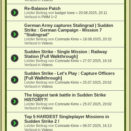
Re-Balance Patch
Letzter Beitrag von
badger lowe
«
20.08.2025, 20:11
Verfasst in
PWM 1+2
German Army captures Stalingrad | Sudden
Strike : German Campaign - Mission 7
"Stalingrad"
Letzter Beitrag von
Comrade Kimo
«
18.08.2025, 20:32
Verfasst in
Videos
Sudden Strike - Single Mission : Railway
Station [Full Walkthrough]
Letzter Beitrag von
Comrade Kimo
«
27.07.2025, 16:16
Verfasst in
Videos
Sudden Strike - Let's Play : Capture Officers
[Full Walkthrough]
Letzter Beitrag von
Comrade Kimo
«
25.07.2025, 20:02
Verfasst in
Videos
The biggest tank battle in Sudden Strike
HISTORY?!
Letzter Beitrag von
Comrade Kimo
«
25.07.2025, 20:02
Verfasst in
Videos
Top 5 HARDEST Singleplayer Missions in
Sudden Strike 2 !
Letzter Beitrag von
Comrade Kimo
«
06.07.2025, 16:13
Verfasst in
Videos