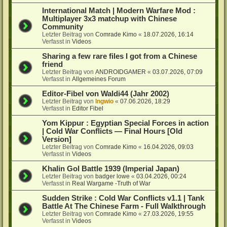
International Match | Modern Warfare Mod :
Multiplayer 3x3 matchup with Chinese
Community
Letzter Beitrag von
Comrade Kimo
«
18.07.2026, 16:14
Verfasst in
Videos
Sharing a few rare files I got from a Chinese
friend
Letzter Beitrag von
ANDROIDGAMER
«
03.07.2026, 07:09
Verfasst in
Allgemeines Forum
Editor-Fibel von Waldi44 (Jahr 2002)
Letzter Beitrag von
Ingwio
«
07.06.2026, 18:29
Verfasst in
Editor Fibel
Yom Kippur : Egyptian Special Forces in action
| Cold War Conflicts — Final Hours [Old
Version]
Letzter Beitrag von
Comrade Kimo
«
16.04.2026, 09:03
Verfasst in
Videos
Khalin Gol Battle 1939 (Imperial Japan)
Letzter Beitrag von
badger lowe
«
03.04.2026, 00:24
Verfasst in
Real Wargame -Truth of War
Sudden Strike : Cold War Conflicts v1.1 | Tank
Battle At The Chinese Farm - Full Walkthrough
Letzter Beitrag von
Comrade Kimo
«
27.03.2026, 19:55
Verfasst in
Videos