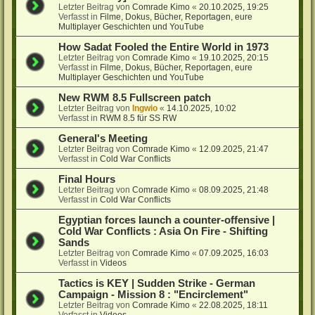
Letzter Beitrag von
Comrade Kimo
«
20.10.2025, 19:25
Verfasst in
Filme, Dokus, Bücher, Reportagen, eure
Multiplayer Geschichten und YouTube
How Sadat Fooled the Entire World in 1973
Letzter Beitrag von
Comrade Kimo
«
19.10.2025, 20:15
Verfasst in
Filme, Dokus, Bücher, Reportagen, eure
Multiplayer Geschichten und YouTube
New RWM 8.5 Fullscreen patch
Letzter Beitrag von
Ingwio
«
14.10.2025, 10:02
Verfasst in
RWM 8.5 für SS RW
General's Meeting
Letzter Beitrag von
Comrade Kimo
«
12.09.2025, 21:47
Verfasst in
Cold War Conflicts
Final Hours
Letzter Beitrag von
Comrade Kimo
«
08.09.2025, 21:48
Verfasst in
Cold War Conflicts
Egyptian forces launch a counter-offensive |
Cold War Conflicts : Asia On Fire - Shifting
Sands
Letzter Beitrag von
Comrade Kimo
«
07.09.2025, 16:03
Verfasst in
Videos
Tactics is KEY | Sudden Strike - German
Campaign - Mission 8 : "Encirclement"
Letzter Beitrag von
Comrade Kimo
«
22.08.2025, 18:11
Verfasst in
Videos