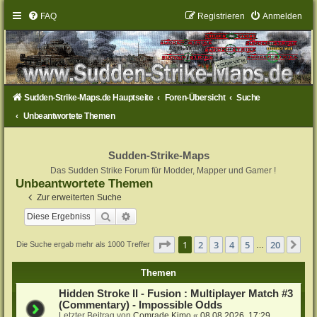
FAQ
Registrieren
Anmelden
Sudden-Strike-Maps.de Hauptseite
Foren-Übersicht
Suche
Unbeantwortete Themen
Sudden-Strike-Maps
Das Sudden Strike Forum für Modder, Mapper und Gamer !
Unbeantwortete Themen
Zur erweiterten Suche
Suche
Erweiterte Suche
Seite
1
von
20
1
2
3
4
5
20
Nä
Die Suche ergab mehr als 1000 Treffer
…
Themen
Hidden Stroke II - Fusion : Multiplayer Match #3
(Commentary) - Impossible Odds
Letzter Beitrag von
Comrade Kimo
«
08.08.2026, 17:29