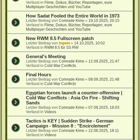
Verfasst in
Filme, Dokus, Bücher, Reportagen, eure
Multiplayer Geschichten und YouTube
How Sadat Fooled the Entire World in 1973
Letzter Beitrag von
Comrade Kimo
«
19.10.2025, 20:15
Verfasst in
Filme, Dokus, Bücher, Reportagen, eure
Multiplayer Geschichten und YouTube
New RWM 8.5 Fullscreen patch
Letzter Beitrag von
Ingwio
«
14.10.2025, 10:02
Verfasst in
RWM 8.5 für SS RW
General's Meeting
Letzter Beitrag von
Comrade Kimo
«
12.09.2025, 21:47
Verfasst in
Cold War Conflicts
Final Hours
Letzter Beitrag von
Comrade Kimo
«
08.09.2025, 21:48
Verfasst in
Cold War Conflicts
Egyptian forces launch a counter-offensive |
Cold War Conflicts : Asia On Fire - Shifting
Sands
Letzter Beitrag von
Comrade Kimo
«
07.09.2025, 16:03
Verfasst in
Videos
Tactics is KEY | Sudden Strike - German
Campaign - Mission 8 : "Encirclement"
Letzter Beitrag von
Comrade Kimo
«
22.08.2025, 18:11
Verfasst in
Videos