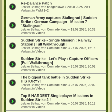
Re-Balance Patch
Letzter Beitrag von
badger lowe
«
20.08.2025, 20:11
Verfasst in
PWM 1+2
German Army captures Stalingrad | Sudden
Strike : German Campaign - Mission 7
"Stalingrad"
Letzter Beitrag von
Comrade Kimo
«
18.08.2025, 20:32
Verfasst in
Videos
Sudden Strike - Single Mission : Railway
Station [Full Walkthrough]
Letzter Beitrag von
Comrade Kimo
«
27.07.2025, 16:16
Verfasst in
Videos
Sudden Strike - Let's Play : Capture Officers
[Full Walkthrough]
Letzter Beitrag von
Comrade Kimo
«
25.07.2025, 20:02
Verfasst in
Videos
The biggest tank battle in Sudden Strike
HISTORY?!
Letzter Beitrag von
Comrade Kimo
«
25.07.2025, 20:02
Verfasst in
Videos
Top 5 HARDEST Singleplayer Missions in
Sudden Strike 2 !
Letzter Beitrag von
Comrade Kimo
«
06.07.2025, 16:13
Verfasst in
Videos