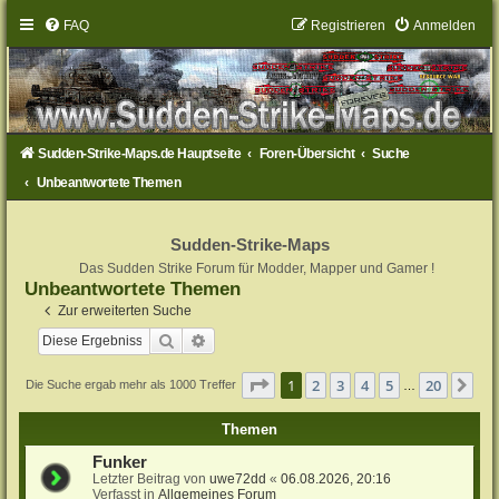
FAQ
Registrieren
Anmelden
Sudden-Strike-Maps.de Hauptseite
Foren-Übersicht
Suche
Unbeantwortete Themen
Sudden-Strike-Maps
Das Sudden Strike Forum für Modder, Mapper und Gamer !
Unbeantwortete Themen
Zur erweiterten Suche
Suche
Erweiterte Suche
Seite
1
von
20
1
2
3
4
5
20
Nä
Die Suche ergab mehr als 1000 Treffer
…
Themen
Funker
Letzter Beitrag von
uwe72dd
«
06.08.2026, 20:16
Verfasst in
Allgemeines Forum