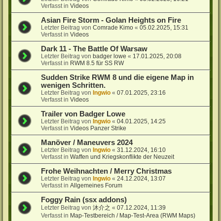
Verfasst in
Videos
Asian Fire Storm - Golan Heights on Fire
Letzter Beitrag von
Comrade Kimo
«
05.02.2025, 15:31
Verfasst in
Videos
Dark 11 - The Battle Of Warsaw
Letzter Beitrag von
badger lowe
«
17.01.2025, 20:08
Verfasst in
RWM 8.5 für SS RW
Sudden Strike RWM 8 und die eigene Map in
wenigen Schritten.
Letzter Beitrag von
Ingwio
«
07.01.2025, 23:16
Verfasst in
Videos
Trailer von Badger Lowe
Letzter Beitrag von
Ingwio
«
04.01.2025, 14:25
Verfasst in
Videos Panzer Strike
Manöver / Maneuvers 2024
Letzter Beitrag von
Ingwio
«
31.12.2024, 16:10
Verfasst in
Waffen und Kriegskonflikte der Neuzeit
Frohe Weihnachten / Merry Christmas
Letzter Beitrag von
Ingwio
«
24.12.2024, 13:07
Verfasst in
Allgemeines Forum
Foggy Rain (ssx addons)
Letzter Beitrag von
沐介之
«
07.12.2024, 11:39
Verfasst in
Map-Testbereich / Map-Test-Area (RWM Maps)