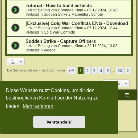
Tutorial - How to build airfields
Letzter Beitrag von
Comrade Kimo
«
05.12.2024, 18:46
Verfasst in
Sudden Strike 2 Mapeditor / Scripte
(Exclusive) Cold War Conflicts ENG - Download
Letzter Beitrag von
Comrade Kimo
«
05.12.2024, 18:44
Verfasst in
Cold War Conflicts
Sudden Strike - Capture Officers
Letzter Beitrag von
Comrade Kimo
«
29.11.2024, 13:02
Verfasst in
Videos
Seite
1
von
20
1
2
3
4
5
20
Nä
Die Suche ergab mehr als 1000 Treffer
…
Gehe zu
Diese Website nutzt Cookies, um dir den
Sudden-Strike-Maps.de Hauptseite
Foren-Übersicht
bestmöglichen Komfort bei der Nutzung zu
bieten.
Mehr erfahren
Powered by
phpBB
® Forum Software © phpBB Limited
Deutsche Übersetzung durch
phpBB.de
Style: Green-Style-Split by Joyce&Luna
phpBB-Style-Design
Datenschutz
|
Nutzungsbedingungen
Verstanden!