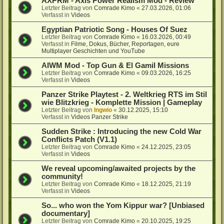
AXPRM - Axis Power Realism Mod - Review
Letzter Beitrag von
Comrade Kimo
«
27.03.2026, 01:06
Verfasst in
Videos
Egyptian Patriotic Song - Houses Of Suez
Letzter Beitrag von
Comrade Kimo
«
16.03.2026, 00:49
Verfasst in
Filme, Dokus, Bücher, Reportagen, eure
Multiplayer Geschichten und YouTube
AIWM Mod - Top Gun & El Gamil Missions
Letzter Beitrag von
Comrade Kimo
«
09.03.2026, 16:25
Verfasst in
Videos
Panzer Strike Playtest - 2. Weltkrieg RTS im Stil
wie Blitzkrieg - Komplette Mission | Gameplay
Letzter Beitrag von
Ingwio
«
30.12.2025, 15:10
Verfasst in
Videos Panzer Strike
Sudden Strike : Introducing the new Cold War
Conflicts Patch (V1.1)
Letzter Beitrag von
Comrade Kimo
«
24.12.2025, 23:05
Verfasst in
Videos
We reveal upcoming/awaited projects by the
community!
Letzter Beitrag von
Comrade Kimo
«
18.12.2025, 21:19
Verfasst in
Videos
So... who won the Yom Kippur war? [Unbiased
documentary]
Letzter Beitrag von
Comrade Kimo
«
20.10.2025, 19:25