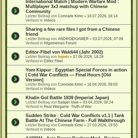
International Match | Modern Warfare Mod :
Multiplayer 3x3 matchup with Chinese
Community
Letzter Beitrag von
Comrade Kimo
«
18.07.2026, 16:14
Verfasst in
Videos
Sharing a few rare files I got from a Chinese
friend
Letzter Beitrag von
ANDROIDGAMER
«
03.07.2026, 07:09
Verfasst in
Allgemeines Forum
Editor-Fibel von Waldi44 (Jahr 2002)
Letzter Beitrag von
Ingwio
«
07.06.2026, 18:29
Verfasst in
Editor Fibel
Yom Kippur : Egyptian Special Forces in action
| Cold War Conflicts — Final Hours [Old
Version]
Letzter Beitrag von
Comrade Kimo
«
16.04.2026, 09:03
Verfasst in
Videos
Khalin Gol Battle 1939 (Imperial Japan)
Letzter Beitrag von
badger lowe
«
03.04.2026, 00:24
Verfasst in
Real Wargame -Truth of War
Sudden Strike : Cold War Conflicts v1.1 | Tank
Battle At The Chinese Farm - Full Walkthrough
Letzter Beitrag von
Comrade Kimo
«
27.03.2026, 19:55
Verfasst in
Videos