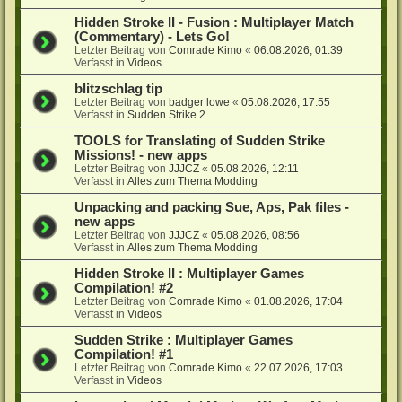
Hidden Stroke II - Fusion : Multiplayer Match
(Commentary) - Lets Go!
Letzter Beitrag von
Comrade Kimo
«
06.08.2026, 01:39
Verfasst in
Videos
blitzschlag tip
Letzter Beitrag von
badger lowe
«
05.08.2026, 17:55
Verfasst in
Sudden Strike 2
TOOLS for Translating of Sudden Strike
Missions! - new apps
Letzter Beitrag von
JJJCZ
«
05.08.2026, 12:11
Verfasst in
Alles zum Thema Modding
Unpacking and packing Sue, Aps, Pak files -
new apps
Letzter Beitrag von
JJJCZ
«
05.08.2026, 08:56
Verfasst in
Alles zum Thema Modding
Hidden Stroke II : Multiplayer Games
Compilation! #2
Letzter Beitrag von
Comrade Kimo
«
01.08.2026, 17:04
Verfasst in
Videos
Sudden Strike : Multiplayer Games
Compilation! #1
Letzter Beitrag von
Comrade Kimo
«
22.07.2026, 17:03
Verfasst in
Videos