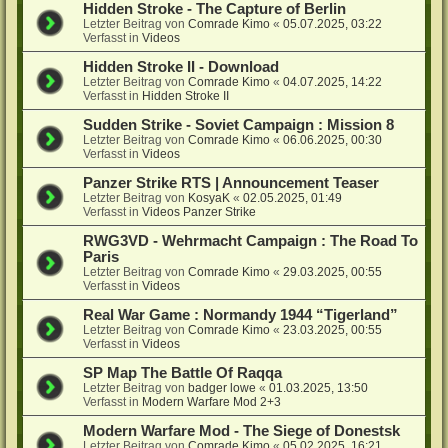
Hidden Stroke - The Capture of Berlin
Letzter Beitrag von
Comrade Kimo
«
05.07.2025, 03:22
Verfasst in
Videos
Hidden Stroke II - Download
Letzter Beitrag von
Comrade Kimo
«
04.07.2025, 14:22
Verfasst in
Hidden Stroke II
Sudden Strike - Soviet Campaign : Mission 8
Letzter Beitrag von
Comrade Kimo
«
06.06.2025, 00:30
Verfasst in
Videos
Panzer Strike RTS | Announcement Teaser
Letzter Beitrag von
KosyaK
«
02.05.2025, 01:49
Verfasst in
Videos Panzer Strike
RWG3VD - Wehrmacht Campaign : The Road To
Paris
Letzter Beitrag von
Comrade Kimo
«
29.03.2025, 00:55
Verfasst in
Videos
Real War Game : Normandy 1944 “Tigerland”
Letzter Beitrag von
Comrade Kimo
«
23.03.2025, 00:55
Verfasst in
Videos
SP Map The Battle Of Raqqa
Letzter Beitrag von
badger lowe
«
01.03.2025, 13:50
Verfasst in
Modern Warfare Mod 2+3
Modern Warfare Mod - The Siege of Donestsk
Letzter Beitrag von
Comrade Kimo
«
05.02.2025, 16:21