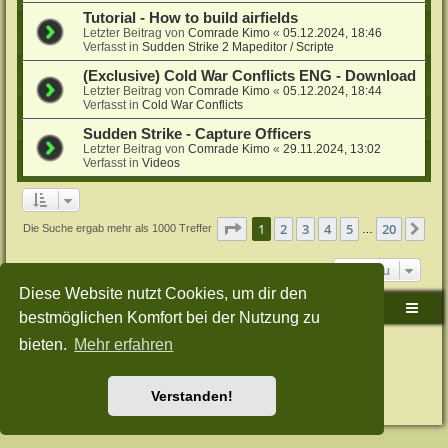
Tutorial - How to build airfields
Letzter Beitrag von
Comrade Kimo
«
05.12.2024, 18:46
Verfasst in
Sudden Strike 2 Mapeditor / Scripte
(Exclusive) Cold War Conflicts ENG - Download
Letzter Beitrag von
Comrade Kimo
«
05.12.2024, 18:44
Verfasst in
Cold War Conflicts
Sudden Strike - Capture Officers
Letzter Beitrag von
Comrade Kimo
«
29.11.2024, 13:02
Verfasst in
Videos
Seite
1
von
20
1
2
3
4
5
20
Nä
Die Suche ergab mehr als 1000 Treffer
…
Gehe zu
Diese Website nutzt Cookies, um dir den
Sudden-Strike-Maps.de Hauptseite
Foren-Übersicht
bestmöglichen Komfort bei der Nutzung zu
bieten.
Mehr erfahren
Powered by
phpBB
® Forum Software © phpBB Limited
Deutsche Übersetzung durch
phpBB.de
Style: Green-Style-Split by Joyce&Luna
phpBB-Style-Design
Datenschutz
|
Nutzungsbedingungen
Verstanden!