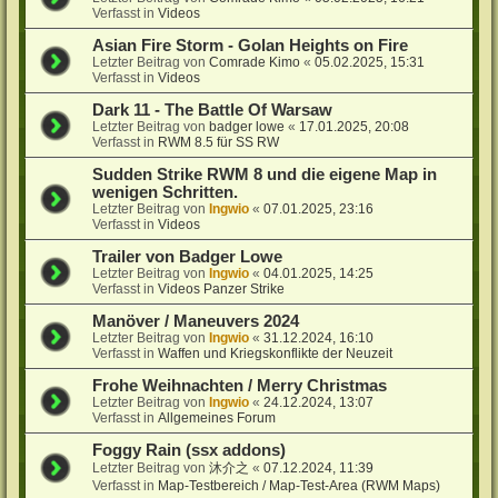
Verfasst in
Videos
Asian Fire Storm - Golan Heights on Fire
Letzter Beitrag von
Comrade Kimo
«
05.02.2025, 15:31
Verfasst in
Videos
Dark 11 - The Battle Of Warsaw
Letzter Beitrag von
badger lowe
«
17.01.2025, 20:08
Verfasst in
RWM 8.5 für SS RW
Sudden Strike RWM 8 und die eigene Map in
wenigen Schritten.
Letzter Beitrag von
Ingwio
«
07.01.2025, 23:16
Verfasst in
Videos
Trailer von Badger Lowe
Letzter Beitrag von
Ingwio
«
04.01.2025, 14:25
Verfasst in
Videos Panzer Strike
Manöver / Maneuvers 2024
Letzter Beitrag von
Ingwio
«
31.12.2024, 16:10
Verfasst in
Waffen und Kriegskonflikte der Neuzeit
Frohe Weihnachten / Merry Christmas
Letzter Beitrag von
Ingwio
«
24.12.2024, 13:07
Verfasst in
Allgemeines Forum
Foggy Rain (ssx addons)
Letzter Beitrag von
沐介之
«
07.12.2024, 11:39
Verfasst in
Map-Testbereich / Map-Test-Area (RWM Maps)