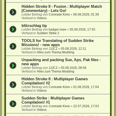
Hidden Stroke II - Fusion : Multiplayer Match
(Commentary) - Lets Go!
Letzter Beitrag von
Comrade Kimo
«
06.08.2026, 01:39
Verfasst in
Videos
blitzschlag tip
Letzter Beitrag von
badger lowe
«
05.08.2026, 17:55
Verfasst in
Sudden Strike 2
TOOLS for Translating of Sudden Strike
Missions! - new apps
Letzter Beitrag von
JJJCZ
«
05.08.2026, 12:11
Verfasst in
Alles zum Thema Modding
Unpacking and packing Sue, Aps, Pak files -
new apps
Letzter Beitrag von
JJJCZ
«
05.08.2026, 08:56
Verfasst in
Alles zum Thema Modding
Hidden Stroke II : Multiplayer Games
Compilation! #2
Letzter Beitrag von
Comrade Kimo
«
01.08.2026, 17:04
Verfasst in
Videos
Sudden Strike : Multiplayer Games
Compilation! #1
Letzter Beitrag von
Comrade Kimo
«
22.07.2026, 17:03
Verfasst in
Videos