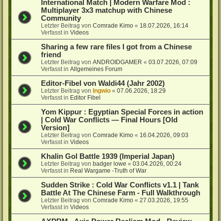
International Match | Modern Warfare Mod :
Multiplayer 3x3 matchup with Chinese
Community
Letzter Beitrag von
Comrade Kimo
«
18.07.2026, 16:14
Verfasst in
Videos
Sharing a few rare files I got from a Chinese
friend
Letzter Beitrag von
ANDROIDGAMER
«
03.07.2026, 07:09
Verfasst in
Allgemeines Forum
Editor-Fibel von Waldi44 (Jahr 2002)
Letzter Beitrag von
Ingwio
«
07.06.2026, 18:29
Verfasst in
Editor Fibel
Yom Kippur : Egyptian Special Forces in action
| Cold War Conflicts — Final Hours [Old
Version]
Letzter Beitrag von
Comrade Kimo
«
16.04.2026, 09:03
Verfasst in
Videos
Khalin Gol Battle 1939 (Imperial Japan)
Letzter Beitrag von
badger lowe
«
03.04.2026, 00:24
Verfasst in
Real Wargame -Truth of War
Sudden Strike : Cold War Conflicts v1.1 | Tank
Battle At The Chinese Farm - Full Walkthrough
Letzter Beitrag von
Comrade Kimo
«
27.03.2026, 19:55
Verfasst in
Videos