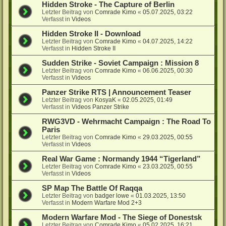
Hidden Stroke - The Capture of Berlin
Letzter Beitrag von
Comrade Kimo
«
05.07.2025, 03:22
Verfasst in
Videos
Hidden Stroke II - Download
Letzter Beitrag von
Comrade Kimo
«
04.07.2025, 14:22
Verfasst in
Hidden Stroke II
Sudden Strike - Soviet Campaign : Mission 8
Letzter Beitrag von
Comrade Kimo
«
06.06.2025, 00:30
Verfasst in
Videos
Panzer Strike RTS | Announcement Teaser
Letzter Beitrag von
KosyaK
«
02.05.2025, 01:49
Verfasst in
Videos Panzer Strike
RWG3VD - Wehrmacht Campaign : The Road To
Paris
Letzter Beitrag von
Comrade Kimo
«
29.03.2025, 00:55
Verfasst in
Videos
Real War Game : Normandy 1944 “Tigerland”
Letzter Beitrag von
Comrade Kimo
«
23.03.2025, 00:55
Verfasst in
Videos
SP Map The Battle Of Raqqa
Letzter Beitrag von
badger lowe
«
01.03.2025, 13:50
Verfasst in
Modern Warfare Mod 2+3
Modern Warfare Mod - The Siege of Donestsk
Letzter Beitrag von
Comrade Kimo
«
05.02.2025, 16:21