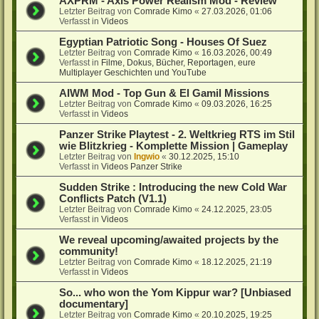
AXPRM - Axis Power Realism Mod - Review
Letzter Beitrag von
Comrade Kimo
«
27.03.2026, 01:06
Verfasst in
Videos
Egyptian Patriotic Song - Houses Of Suez
Letzter Beitrag von
Comrade Kimo
«
16.03.2026, 00:49
Verfasst in
Filme, Dokus, Bücher, Reportagen, eure
Multiplayer Geschichten und YouTube
AIWM Mod - Top Gun & El Gamil Missions
Letzter Beitrag von
Comrade Kimo
«
09.03.2026, 16:25
Verfasst in
Videos
Panzer Strike Playtest - 2. Weltkrieg RTS im Stil
wie Blitzkrieg - Komplette Mission | Gameplay
Letzter Beitrag von
Ingwio
«
30.12.2025, 15:10
Verfasst in
Videos Panzer Strike
Sudden Strike : Introducing the new Cold War
Conflicts Patch (V1.1)
Letzter Beitrag von
Comrade Kimo
«
24.12.2025, 23:05
Verfasst in
Videos
We reveal upcoming/awaited projects by the
community!
Letzter Beitrag von
Comrade Kimo
«
18.12.2025, 21:19
Verfasst in
Videos
So... who won the Yom Kippur war? [Unbiased
documentary]
Letzter Beitrag von
Comrade Kimo
«
20.10.2025, 19:25