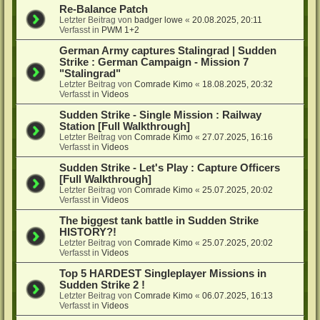
Re-Balance Patch
Letzter Beitrag von
badger lowe
«
20.08.2025, 20:11
Verfasst in
PWM 1+2
German Army captures Stalingrad | Sudden
Strike : German Campaign - Mission 7
"Stalingrad"
Letzter Beitrag von
Comrade Kimo
«
18.08.2025, 20:32
Verfasst in
Videos
Sudden Strike - Single Mission : Railway
Station [Full Walkthrough]
Letzter Beitrag von
Comrade Kimo
«
27.07.2025, 16:16
Verfasst in
Videos
Sudden Strike - Let's Play : Capture Officers
[Full Walkthrough]
Letzter Beitrag von
Comrade Kimo
«
25.07.2025, 20:02
Verfasst in
Videos
The biggest tank battle in Sudden Strike
HISTORY?!
Letzter Beitrag von
Comrade Kimo
«
25.07.2025, 20:02
Verfasst in
Videos
Top 5 HARDEST Singleplayer Missions in
Sudden Strike 2 !
Letzter Beitrag von
Comrade Kimo
«
06.07.2025, 16:13
Verfasst in
Videos