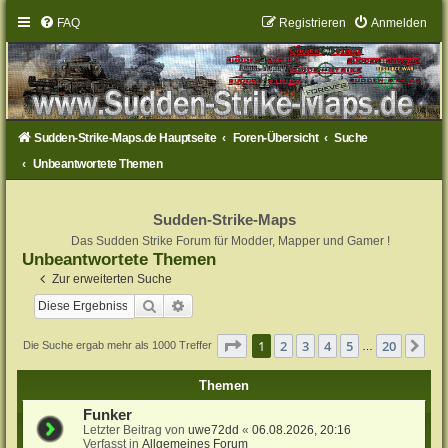
FAQ
Registrieren
Anmelden
Sudden-Strike-Maps.de Hauptseite
Foren-Übersicht
Suche
Unbeantwortete Themen
Sudden-Strike-Maps
Das Sudden Strike Forum für Modder, Mapper und Gamer !
Unbeantwortete Themen
Zur erweiterten Suche
Suche
Erweiterte Suche
Seite
1
von
20
1
2
3
4
5
20
Nä
Die Suche ergab mehr als 1000 Treffer
…
Themen
Funker
Letzter Beitrag von
uwe72dd
«
06.08.2026, 20:16
Verfasst in
Allgemeines Forum