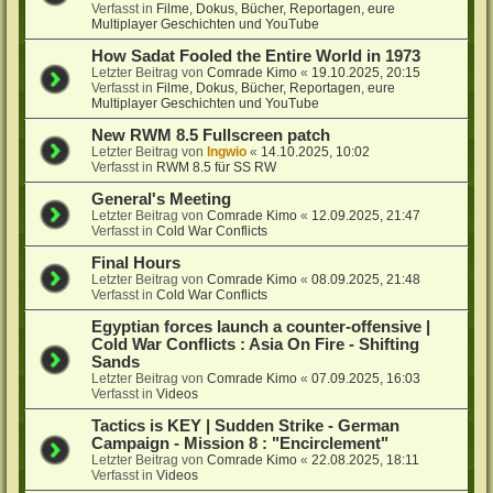
Verfasst in
Filme, Dokus, Bücher, Reportagen, eure
Multiplayer Geschichten und YouTube
How Sadat Fooled the Entire World in 1973
Letzter Beitrag von
Comrade Kimo
«
19.10.2025, 20:15
Verfasst in
Filme, Dokus, Bücher, Reportagen, eure
Multiplayer Geschichten und YouTube
New RWM 8.5 Fullscreen patch
Letzter Beitrag von
Ingwio
«
14.10.2025, 10:02
Verfasst in
RWM 8.5 für SS RW
General's Meeting
Letzter Beitrag von
Comrade Kimo
«
12.09.2025, 21:47
Verfasst in
Cold War Conflicts
Final Hours
Letzter Beitrag von
Comrade Kimo
«
08.09.2025, 21:48
Verfasst in
Cold War Conflicts
Egyptian forces launch a counter-offensive |
Cold War Conflicts : Asia On Fire - Shifting
Sands
Letzter Beitrag von
Comrade Kimo
«
07.09.2025, 16:03
Verfasst in
Videos
Tactics is KEY | Sudden Strike - German
Campaign - Mission 8 : "Encirclement"
Letzter Beitrag von
Comrade Kimo
«
22.08.2025, 18:11
Verfasst in
Videos