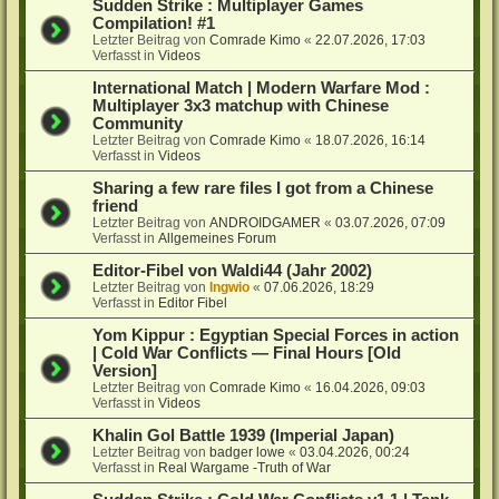
Sudden Strike : Multiplayer Games
Compilation! #1
Letzter Beitrag von
Comrade Kimo
«
22.07.2026, 17:03
Verfasst in
Videos
International Match | Modern Warfare Mod :
Multiplayer 3x3 matchup with Chinese
Community
Letzter Beitrag von
Comrade Kimo
«
18.07.2026, 16:14
Verfasst in
Videos
Sharing a few rare files I got from a Chinese
friend
Letzter Beitrag von
ANDROIDGAMER
«
03.07.2026, 07:09
Verfasst in
Allgemeines Forum
Editor-Fibel von Waldi44 (Jahr 2002)
Letzter Beitrag von
Ingwio
«
07.06.2026, 18:29
Verfasst in
Editor Fibel
Yom Kippur : Egyptian Special Forces in action
| Cold War Conflicts — Final Hours [Old
Version]
Letzter Beitrag von
Comrade Kimo
«
16.04.2026, 09:03
Verfasst in
Videos
Khalin Gol Battle 1939 (Imperial Japan)
Letzter Beitrag von
badger lowe
«
03.04.2026, 00:24
Verfasst in
Real Wargame -Truth of War