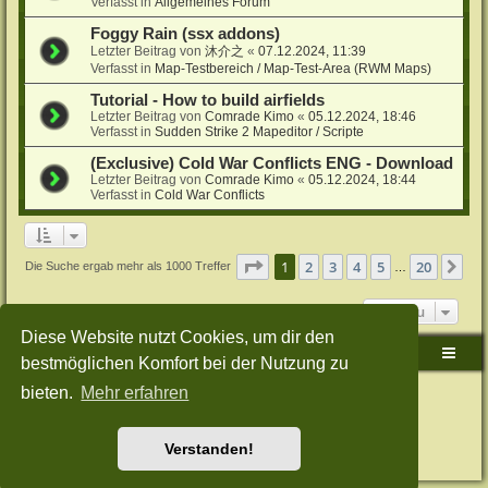
Verfasst in
Allgemeines Forum
Foggy Rain (ssx addons)
Letzter Beitrag von
沐介之
«
07.12.2024, 11:39
Verfasst in
Map-Testbereich / Map-Test-Area (RWM Maps)
Tutorial - How to build airfields
Letzter Beitrag von
Comrade Kimo
«
05.12.2024, 18:46
Verfasst in
Sudden Strike 2 Mapeditor / Scripte
(Exclusive) Cold War Conflicts ENG - Download
Letzter Beitrag von
Comrade Kimo
«
05.12.2024, 18:44
Verfasst in
Cold War Conflicts
Seite
1
von
20
1
2
3
4
5
20
Nä
Die Suche ergab mehr als 1000 Treffer
…
Gehe zu
Diese Website nutzt Cookies, um dir den
Sudden-Strike-Maps.de Hauptseite
Foren-Übersicht
bestmöglichen Komfort bei der Nutzung zu
bieten.
Mehr erfahren
Powered by
phpBB
® Forum Software © phpBB Limited
Deutsche Übersetzung durch
phpBB.de
Style: Green-Style-Split by Joyce&Luna
phpBB-Style-Design
Datenschutz
|
Nutzungsbedingungen
Verstanden!