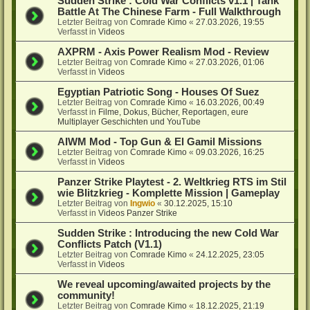
Sudden Strike : Cold War Conflicts v1.1 | Tank
Battle At The Chinese Farm - Full Walkthrough
Letzter Beitrag von
Comrade Kimo
«
27.03.2026, 19:55
Verfasst in
Videos
AXPRM - Axis Power Realism Mod - Review
Letzter Beitrag von
Comrade Kimo
«
27.03.2026, 01:06
Verfasst in
Videos
Egyptian Patriotic Song - Houses Of Suez
Letzter Beitrag von
Comrade Kimo
«
16.03.2026, 00:49
Verfasst in
Filme, Dokus, Bücher, Reportagen, eure
Multiplayer Geschichten und YouTube
AIWM Mod - Top Gun & El Gamil Missions
Letzter Beitrag von
Comrade Kimo
«
09.03.2026, 16:25
Verfasst in
Videos
Panzer Strike Playtest - 2. Weltkrieg RTS im Stil
wie Blitzkrieg - Komplette Mission | Gameplay
Letzter Beitrag von
Ingwio
«
30.12.2025, 15:10
Verfasst in
Videos Panzer Strike
Sudden Strike : Introducing the new Cold War
Conflicts Patch (V1.1)
Letzter Beitrag von
Comrade Kimo
«
24.12.2025, 23:05
Verfasst in
Videos
We reveal upcoming/awaited projects by the
community!
Letzter Beitrag von
Comrade Kimo
«
18.12.2025, 21:19