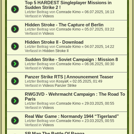
Top 5 HARDEST Singleplayer Missions in
Sudden Strike 2 !
Letzter Beitrag von
Comrade Kimo
«
06.07.2025, 16:13
Verfasst in
Videos
Hidden Stroke - The Capture of Berlin
Letzter Beitrag von
Comrade Kimo
«
05.07.2025, 03:22
Verfasst in
Videos
Hidden Stroke II - Download
Letzter Beitrag von
Comrade Kimo
«
04.07.2025, 14:22
Verfasst in
Hidden Stroke II
Sudden Strike - Soviet Campaign : Mission 8
Letzter Beitrag von
Comrade Kimo
«
06.06.2025, 00:30
Verfasst in
Videos
Panzer Strike RTS | Announcement Teaser
Letzter Beitrag von
KosyaK
«
02.05.2025, 01:49
Verfasst in
Videos Panzer Strike
RWG3VD - Wehrmacht Campaign : The Road To
Paris
Letzter Beitrag von
Comrade Kimo
«
29.03.2025, 00:55
Verfasst in
Videos
Real War Game : Normandy 1944 “Tigerland”
Letzter Beitrag von
Comrade Kimo
«
23.03.2025, 00:55
Verfasst in
Videos
SP Map The Battle Of Raqqa