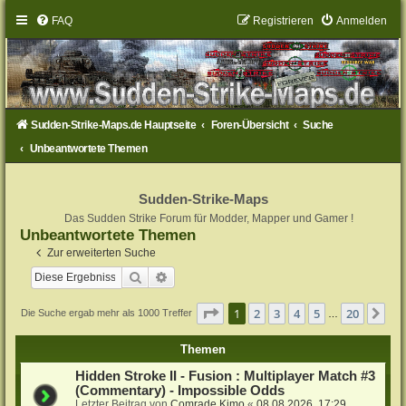
FAQ
Registrieren
Anmelden
Sudden-Strike-Maps.de Hauptseite
Foren-Übersicht
Suche
Unbeantwortete Themen
Sudden-Strike-Maps
Das Sudden Strike Forum für Modder, Mapper und Gamer !
Unbeantwortete Themen
Zur erweiterten Suche
Suche
Erweiterte Suche
Seite
1
von
20
1
2
3
4
5
20
Nä
Die Suche ergab mehr als 1000 Treffer
…
Themen
Hidden Stroke II - Fusion : Multiplayer Match #3
(Commentary) - Impossible Odds
Letzter Beitrag von
Comrade Kimo
«
08.08.2026, 17:29