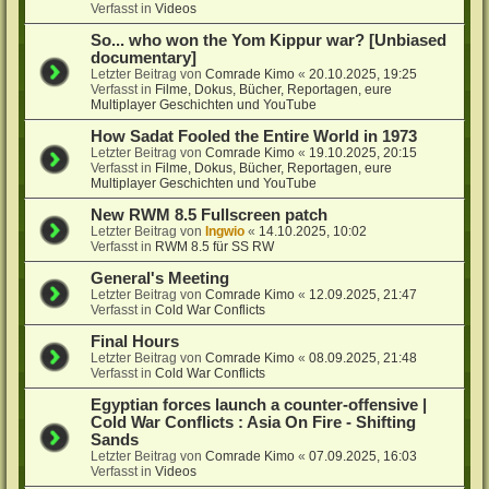
Verfasst in
Videos
So... who won the Yom Kippur war? [Unbiased
documentary]
Letzter Beitrag von
Comrade Kimo
«
20.10.2025, 19:25
Verfasst in
Filme, Dokus, Bücher, Reportagen, eure
Multiplayer Geschichten und YouTube
How Sadat Fooled the Entire World in 1973
Letzter Beitrag von
Comrade Kimo
«
19.10.2025, 20:15
Verfasst in
Filme, Dokus, Bücher, Reportagen, eure
Multiplayer Geschichten und YouTube
New RWM 8.5 Fullscreen patch
Letzter Beitrag von
Ingwio
«
14.10.2025, 10:02
Verfasst in
RWM 8.5 für SS RW
General's Meeting
Letzter Beitrag von
Comrade Kimo
«
12.09.2025, 21:47
Verfasst in
Cold War Conflicts
Final Hours
Letzter Beitrag von
Comrade Kimo
«
08.09.2025, 21:48
Verfasst in
Cold War Conflicts
Egyptian forces launch a counter-offensive |
Cold War Conflicts : Asia On Fire - Shifting
Sands
Letzter Beitrag von
Comrade Kimo
«
07.09.2025, 16:03
Verfasst in
Videos