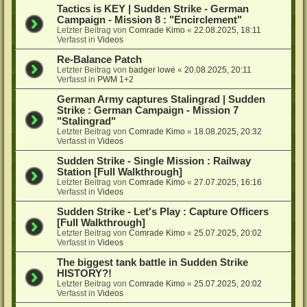
Tactics is KEY | Sudden Strike - German
Campaign - Mission 8 : "Encirclement"
Letzter Beitrag von
Comrade Kimo
«
22.08.2025, 18:11
Verfasst in
Videos
Re-Balance Patch
Letzter Beitrag von
badger lowe
«
20.08.2025, 20:11
Verfasst in
PWM 1+2
German Army captures Stalingrad | Sudden
Strike : German Campaign - Mission 7
"Stalingrad"
Letzter Beitrag von
Comrade Kimo
«
18.08.2025, 20:32
Verfasst in
Videos
Sudden Strike - Single Mission : Railway
Station [Full Walkthrough]
Letzter Beitrag von
Comrade Kimo
«
27.07.2025, 16:16
Verfasst in
Videos
Sudden Strike - Let's Play : Capture Officers
[Full Walkthrough]
Letzter Beitrag von
Comrade Kimo
«
25.07.2025, 20:02
Verfasst in
Videos
The biggest tank battle in Sudden Strike
HISTORY?!
Letzter Beitrag von
Comrade Kimo
«
25.07.2025, 20:02
Verfasst in
Videos