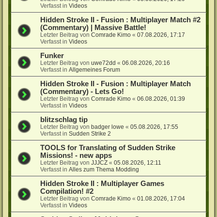
Verfasst in
Videos
Hidden Stroke II - Fusion : Multiplayer Match #2
(Commentary) | Massive Battle!
Letzter Beitrag von
Comrade Kimo
«
07.08.2026, 17:17
Verfasst in
Videos
Funker
Letzter Beitrag von
uwe72dd
«
06.08.2026, 20:16
Verfasst in
Allgemeines Forum
Hidden Stroke II - Fusion : Multiplayer Match
(Commentary) - Lets Go!
Letzter Beitrag von
Comrade Kimo
«
06.08.2026, 01:39
Verfasst in
Videos
blitzschlag tip
Letzter Beitrag von
badger lowe
«
05.08.2026, 17:55
Verfasst in
Sudden Strike 2
TOOLS for Translating of Sudden Strike
Missions! - new apps
Letzter Beitrag von
JJJCZ
«
05.08.2026, 12:11
Verfasst in
Alles zum Thema Modding
Hidden Stroke II : Multiplayer Games
Compilation! #2
Letzter Beitrag von
Comrade Kimo
«
01.08.2026, 17:04
Verfasst in
Videos