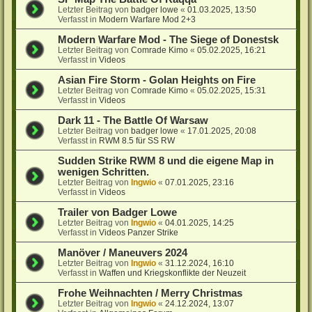
Letzter Beitrag von
badger lowe
«
01.03.2025, 13:50
Verfasst in
Modern Warfare Mod 2+3
Modern Warfare Mod - The Siege of Donestsk
Letzter Beitrag von
Comrade Kimo
«
05.02.2025, 16:21
Verfasst in
Videos
Asian Fire Storm - Golan Heights on Fire
Letzter Beitrag von
Comrade Kimo
«
05.02.2025, 15:31
Verfasst in
Videos
Dark 11 - The Battle Of Warsaw
Letzter Beitrag von
badger lowe
«
17.01.2025, 20:08
Verfasst in
RWM 8.5 für SS RW
Sudden Strike RWM 8 und die eigene Map in
wenigen Schritten.
Letzter Beitrag von
Ingwio
«
07.01.2025, 23:16
Verfasst in
Videos
Trailer von Badger Lowe
Letzter Beitrag von
Ingwio
«
04.01.2025, 14:25
Verfasst in
Videos Panzer Strike
Manöver / Maneuvers 2024
Letzter Beitrag von
Ingwio
«
31.12.2024, 16:10
Verfasst in
Waffen und Kriegskonflikte der Neuzeit
Frohe Weihnachten / Merry Christmas
Letzter Beitrag von
Ingwio
«
24.12.2024, 13:07