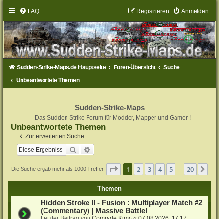
FAQ
Registrieren
Anmelden
Sudden-Strike-Maps.de Hauptseite
Foren-Übersicht
Suche
Unbeantwortete Themen
Sudden-Strike-Maps
Das Sudden Strike Forum für Modder, Mapper und Gamer !
Unbeantwortete Themen
Zur erweiterten Suche
Suche
Erweiterte Suche
Seite
1
von
20
1
2
3
4
5
20
Nä
Die Suche ergab mehr als 1000 Treffer
…
Themen
Hidden Stroke II - Fusion : Multiplayer Match #2
(Commentary) | Massive Battle!
Letzter Beitrag von
Comrade Kimo
«
07.08.2026, 17:17