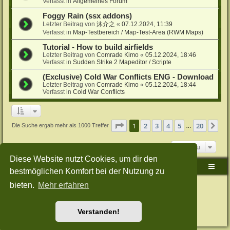
Verfasst in
Allgemeines Forum
Foggy Rain (ssx addons)
Letzter Beitrag von
沐介之
«
07.12.2024, 11:39
Verfasst in
Map-Testbereich / Map-Test-Area (RWM Maps)
Tutorial - How to build airfields
Letzter Beitrag von
Comrade Kimo
«
05.12.2024, 18:46
Verfasst in
Sudden Strike 2 Mapeditor / Scripte
(Exclusive) Cold War Conflicts ENG - Download
Letzter Beitrag von
Comrade Kimo
«
05.12.2024, 18:44
Verfasst in
Cold War Conflicts
Seite
1
von
20
1
2
3
4
5
20
Nä
Die Suche ergab mehr als 1000 Treffer
…
Gehe zu
Diese Website nutzt Cookies, um dir den
Sudden-Strike-Maps.de Hauptseite
Foren-Übersicht
bestmöglichen Komfort bei der Nutzung zu
bieten.
Mehr erfahren
Powered by
phpBB
® Forum Software © phpBB Limited
Deutsche Übersetzung durch
phpBB.de
Style: Green-Style-Split by Joyce&Luna
phpBB-Style-Design
Datenschutz
|
Nutzungsbedingungen
Verstanden!