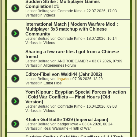
Sudden Strike : Multiplayer Games
Compilation! #1
Letzter Beitrag von
Comrade Kimo
«
22.07.2026, 17:03
Verfasst in
Videos
International Match | Modern Warfare Mod :
Multiplayer 3x3 matchup with Chinese
Community
Letzter Beitrag von
Comrade Kimo
«
18.07.2026, 16:14
Verfasst in
Videos
Sharing a few rare files I got from a Chinese
friend
Letzter Beitrag von
ANDROIDGAMER
«
03.07.2026, 07:09
Verfasst in
Allgemeines Forum
Editor-Fibel von Waldi44 (Jahr 2002)
Letzter Beitrag von
Ingwio
«
07.06.2026, 18:29
Verfasst in
Editor Fibel
Yom Kippur : Egyptian Special Forces in action
| Cold War Conflicts — Final Hours [Old
Version]
Letzter Beitrag von
Comrade Kimo
«
16.04.2026, 09:03
Verfasst in
Videos
Khalin Gol Battle 1939 (Imperial Japan)
Letzter Beitrag von
badger lowe
«
03.04.2026, 00:24
Verfasst in
Real Wargame -Truth of War