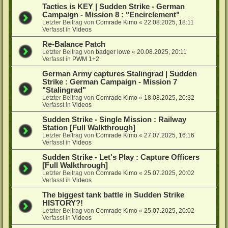
Tactics is KEY | Sudden Strike - German
Campaign - Mission 8 : "Encirclement"
Letzter Beitrag von
Comrade Kimo
«
22.08.2025, 18:11
Verfasst in
Videos
Re-Balance Patch
Letzter Beitrag von
badger lowe
«
20.08.2025, 20:11
Verfasst in
PWM 1+2
German Army captures Stalingrad | Sudden
Strike : German Campaign - Mission 7
"Stalingrad"
Letzter Beitrag von
Comrade Kimo
«
18.08.2025, 20:32
Verfasst in
Videos
Sudden Strike - Single Mission : Railway
Station [Full Walkthrough]
Letzter Beitrag von
Comrade Kimo
«
27.07.2025, 16:16
Verfasst in
Videos
Sudden Strike - Let's Play : Capture Officers
[Full Walkthrough]
Letzter Beitrag von
Comrade Kimo
«
25.07.2025, 20:02
Verfasst in
Videos
The biggest tank battle in Sudden Strike
HISTORY?!
Letzter Beitrag von
Comrade Kimo
«
25.07.2025, 20:02
Verfasst in
Videos