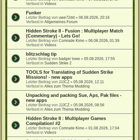
Verfasst in
Videos
Funker
Letzter Beitrag von
uwe72dd
«
06.08.2026, 20:16
Verfasst in
Allgemeines Forum
Hidden Stroke II - Fusion : Multiplayer Match
(Commentary) - Lets Go!
Letzter Beitrag von
Comrade Kimo
«
06.08.2026, 01:39
Verfasst in
Videos
blitzschlag tip
Letzter Beitrag von
badger lowe
«
05.08.2026, 17:55
Verfasst in
Sudden Strike 2
TOOLS for Translating of Sudden Strike
Missions! - new apps
Letzter Beitrag von
JJJCZ
«
05.08.2026, 12:11
Verfasst in
Alles zum Thema Modding
Unpacking and packing Sue, Aps, Pak files -
new apps
Letzter Beitrag von
JJJCZ
«
05.08.2026, 08:56
Verfasst in
Alles zum Thema Modding
Hidden Stroke II : Multiplayer Games
Compilation! #2
Letzter Beitrag von
Comrade Kimo
«
01.08.2026, 17:04
Verfasst in
Videos