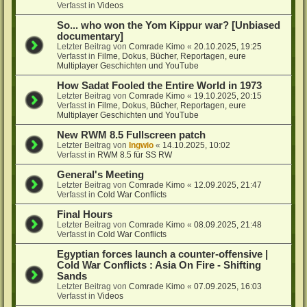
Verfasst in
Videos
So... who won the Yom Kippur war? [Unbiased
documentary]
Letzter Beitrag von
Comrade Kimo
«
20.10.2025, 19:25
Verfasst in
Filme, Dokus, Bücher, Reportagen, eure
Multiplayer Geschichten und YouTube
How Sadat Fooled the Entire World in 1973
Letzter Beitrag von
Comrade Kimo
«
19.10.2025, 20:15
Verfasst in
Filme, Dokus, Bücher, Reportagen, eure
Multiplayer Geschichten und YouTube
New RWM 8.5 Fullscreen patch
Letzter Beitrag von
Ingwio
«
14.10.2025, 10:02
Verfasst in
RWM 8.5 für SS RW
General's Meeting
Letzter Beitrag von
Comrade Kimo
«
12.09.2025, 21:47
Verfasst in
Cold War Conflicts
Final Hours
Letzter Beitrag von
Comrade Kimo
«
08.09.2025, 21:48
Verfasst in
Cold War Conflicts
Egyptian forces launch a counter-offensive |
Cold War Conflicts : Asia On Fire - Shifting
Sands
Letzter Beitrag von
Comrade Kimo
«
07.09.2025, 16:03
Verfasst in
Videos