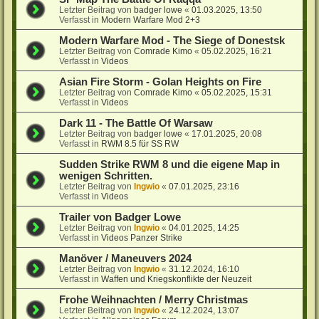
Letzter Beitrag von
badger lowe
«
01.03.2025, 13:50
Verfasst in
Modern Warfare Mod 2+3
Modern Warfare Mod - The Siege of Donestsk
Letzter Beitrag von
Comrade Kimo
«
05.02.2025, 16:21
Verfasst in
Videos
Asian Fire Storm - Golan Heights on Fire
Letzter Beitrag von
Comrade Kimo
«
05.02.2025, 15:31
Verfasst in
Videos
Dark 11 - The Battle Of Warsaw
Letzter Beitrag von
badger lowe
«
17.01.2025, 20:08
Verfasst in
RWM 8.5 für SS RW
Sudden Strike RWM 8 und die eigene Map in
wenigen Schritten.
Letzter Beitrag von
Ingwio
«
07.01.2025, 23:16
Verfasst in
Videos
Trailer von Badger Lowe
Letzter Beitrag von
Ingwio
«
04.01.2025, 14:25
Verfasst in
Videos Panzer Strike
Manöver / Maneuvers 2024
Letzter Beitrag von
Ingwio
«
31.12.2024, 16:10
Verfasst in
Waffen und Kriegskonflikte der Neuzeit
Frohe Weihnachten / Merry Christmas
Letzter Beitrag von
Ingwio
«
24.12.2024, 13:07