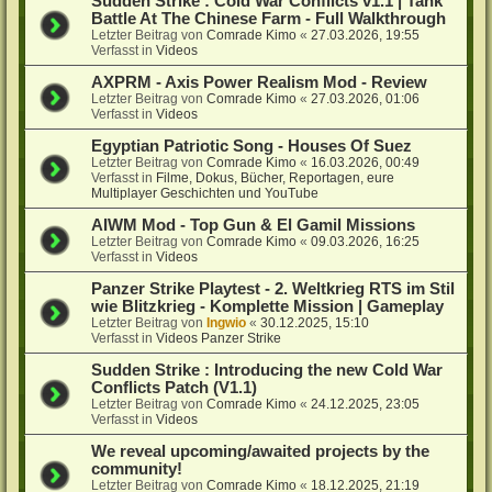
Sudden Strike : Cold War Conflicts v1.1 | Tank
Battle At The Chinese Farm - Full Walkthrough
Letzter Beitrag von
Comrade Kimo
«
27.03.2026, 19:55
Verfasst in
Videos
AXPRM - Axis Power Realism Mod - Review
Letzter Beitrag von
Comrade Kimo
«
27.03.2026, 01:06
Verfasst in
Videos
Egyptian Patriotic Song - Houses Of Suez
Letzter Beitrag von
Comrade Kimo
«
16.03.2026, 00:49
Verfasst in
Filme, Dokus, Bücher, Reportagen, eure
Multiplayer Geschichten und YouTube
AIWM Mod - Top Gun & El Gamil Missions
Letzter Beitrag von
Comrade Kimo
«
09.03.2026, 16:25
Verfasst in
Videos
Panzer Strike Playtest - 2. Weltkrieg RTS im Stil
wie Blitzkrieg - Komplette Mission | Gameplay
Letzter Beitrag von
Ingwio
«
30.12.2025, 15:10
Verfasst in
Videos Panzer Strike
Sudden Strike : Introducing the new Cold War
Conflicts Patch (V1.1)
Letzter Beitrag von
Comrade Kimo
«
24.12.2025, 23:05
Verfasst in
Videos
We reveal upcoming/awaited projects by the
community!
Letzter Beitrag von
Comrade Kimo
«
18.12.2025, 21:19