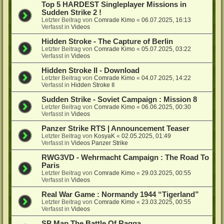
Top 5 HARDEST Singleplayer Missions in
Sudden Strike 2 !
Letzter Beitrag von
Comrade Kimo
«
06.07.2025, 16:13
Verfasst in
Videos
Hidden Stroke - The Capture of Berlin
Letzter Beitrag von
Comrade Kimo
«
05.07.2025, 03:22
Verfasst in
Videos
Hidden Stroke II - Download
Letzter Beitrag von
Comrade Kimo
«
04.07.2025, 14:22
Verfasst in
Hidden Stroke II
Sudden Strike - Soviet Campaign : Mission 8
Letzter Beitrag von
Comrade Kimo
«
06.06.2025, 00:30
Verfasst in
Videos
Panzer Strike RTS | Announcement Teaser
Letzter Beitrag von
KosyaK
«
02.05.2025, 01:49
Verfasst in
Videos Panzer Strike
RWG3VD - Wehrmacht Campaign : The Road To
Paris
Letzter Beitrag von
Comrade Kimo
«
29.03.2025, 00:55
Verfasst in
Videos
Real War Game : Normandy 1944 “Tigerland”
Letzter Beitrag von
Comrade Kimo
«
23.03.2025, 00:55
Verfasst in
Videos
SP Map The Battle Of Raqqa