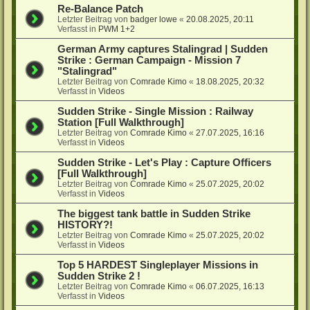
Re-Balance Patch
Letzter Beitrag von
badger lowe
«
20.08.2025, 20:11
Verfasst in
PWM 1+2
German Army captures Stalingrad | Sudden
Strike : German Campaign - Mission 7
"Stalingrad"
Letzter Beitrag von
Comrade Kimo
«
18.08.2025, 20:32
Verfasst in
Videos
Sudden Strike - Single Mission : Railway
Station [Full Walkthrough]
Letzter Beitrag von
Comrade Kimo
«
27.07.2025, 16:16
Verfasst in
Videos
Sudden Strike - Let's Play : Capture Officers
[Full Walkthrough]
Letzter Beitrag von
Comrade Kimo
«
25.07.2025, 20:02
Verfasst in
Videos
The biggest tank battle in Sudden Strike
HISTORY?!
Letzter Beitrag von
Comrade Kimo
«
25.07.2025, 20:02
Verfasst in
Videos
Top 5 HARDEST Singleplayer Missions in
Sudden Strike 2 !
Letzter Beitrag von
Comrade Kimo
«
06.07.2025, 16:13
Verfasst in
Videos