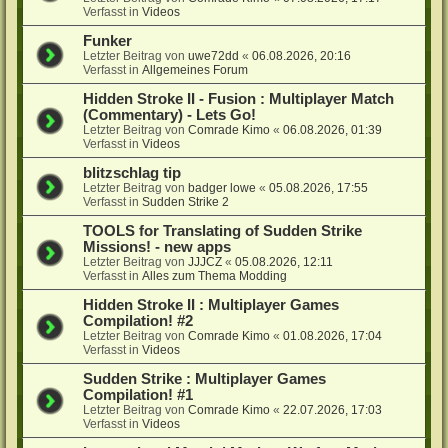
Verfasst in
Videos
Funker
Letzter Beitrag von
uwe72dd
«
06.08.2026, 20:16
Verfasst in
Allgemeines Forum
Hidden Stroke II - Fusion : Multiplayer Match
(Commentary) - Lets Go!
Letzter Beitrag von
Comrade Kimo
«
06.08.2026, 01:39
Verfasst in
Videos
blitzschlag tip
Letzter Beitrag von
badger lowe
«
05.08.2026, 17:55
Verfasst in
Sudden Strike 2
TOOLS for Translating of Sudden Strike
Missions! - new apps
Letzter Beitrag von
JJJCZ
«
05.08.2026, 12:11
Verfasst in
Alles zum Thema Modding
Hidden Stroke II : Multiplayer Games
Compilation! #2
Letzter Beitrag von
Comrade Kimo
«
01.08.2026, 17:04
Verfasst in
Videos
Sudden Strike : Multiplayer Games
Compilation! #1
Letzter Beitrag von
Comrade Kimo
«
22.07.2026, 17:03
Verfasst in
Videos