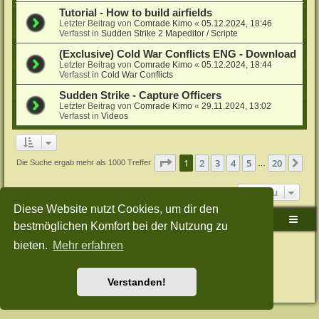
Tutorial - How to build airfields
Letzter Beitrag von
Comrade Kimo
«
05.12.2024, 18:46
Verfasst in
Sudden Strike 2 Mapeditor / Scripte
(Exclusive) Cold War Conflicts ENG - Download
Letzter Beitrag von
Comrade Kimo
«
05.12.2024, 18:44
Verfasst in
Cold War Conflicts
Sudden Strike - Capture Officers
Letzter Beitrag von
Comrade Kimo
«
29.11.2024, 13:02
Verfasst in
Videos
Seite
1
von
20
1
2
3
4
5
20
Nä
Die Suche ergab mehr als 1000 Treffer
…
Gehe zu
Diese Website nutzt Cookies, um dir den
Sudden-Strike-Maps.de Hauptseite
Foren-Übersicht
bestmöglichen Komfort bei der Nutzung zu
bieten.
Mehr erfahren
Powered by
phpBB
® Forum Software © phpBB Limited
Deutsche Übersetzung durch
phpBB.de
Style: Green-Style-Split by Joyce&Luna
phpBB-Style-Design
Datenschutz
|
Nutzungsbedingungen
Verstanden!