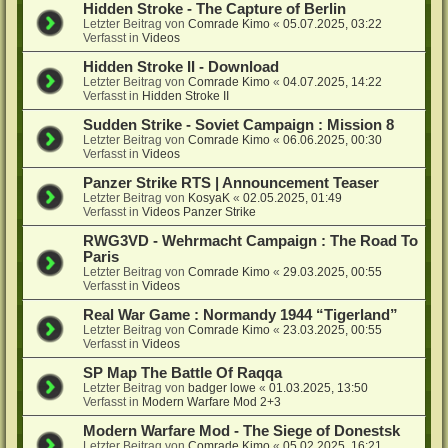
Hidden Stroke - The Capture of Berlin
Letzter Beitrag von
Comrade Kimo
«
05.07.2025, 03:22
Verfasst in
Videos
Hidden Stroke II - Download
Letzter Beitrag von
Comrade Kimo
«
04.07.2025, 14:22
Verfasst in
Hidden Stroke II
Sudden Strike - Soviet Campaign : Mission 8
Letzter Beitrag von
Comrade Kimo
«
06.06.2025, 00:30
Verfasst in
Videos
Panzer Strike RTS | Announcement Teaser
Letzter Beitrag von
KosyaK
«
02.05.2025, 01:49
Verfasst in
Videos Panzer Strike
RWG3VD - Wehrmacht Campaign : The Road To
Paris
Letzter Beitrag von
Comrade Kimo
«
29.03.2025, 00:55
Verfasst in
Videos
Real War Game : Normandy 1944 “Tigerland”
Letzter Beitrag von
Comrade Kimo
«
23.03.2025, 00:55
Verfasst in
Videos
SP Map The Battle Of Raqqa
Letzter Beitrag von
badger lowe
«
01.03.2025, 13:50
Verfasst in
Modern Warfare Mod 2+3
Modern Warfare Mod - The Siege of Donestsk
Letzter Beitrag von
Comrade Kimo
«
05.02.2025, 16:21