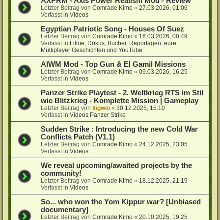
AXPRM - Axis Power Realism Mod - Review
Letzter Beitrag von
Comrade Kimo
«
27.03.2026, 01:06
Verfasst in
Videos
Egyptian Patriotic Song - Houses Of Suez
Letzter Beitrag von
Comrade Kimo
«
16.03.2026, 00:49
Verfasst in
Filme, Dokus, Bücher, Reportagen, eure
Multiplayer Geschichten und YouTube
AIWM Mod - Top Gun & El Gamil Missions
Letzter Beitrag von
Comrade Kimo
«
09.03.2026, 16:25
Verfasst in
Videos
Panzer Strike Playtest - 2. Weltkrieg RTS im Stil
wie Blitzkrieg - Komplette Mission | Gameplay
Letzter Beitrag von
Ingwio
«
30.12.2025, 15:10
Verfasst in
Videos Panzer Strike
Sudden Strike : Introducing the new Cold War
Conflicts Patch (V1.1)
Letzter Beitrag von
Comrade Kimo
«
24.12.2025, 23:05
Verfasst in
Videos
We reveal upcoming/awaited projects by the
community!
Letzter Beitrag von
Comrade Kimo
«
18.12.2025, 21:19
Verfasst in
Videos
So... who won the Yom Kippur war? [Unbiased
documentary]
Letzter Beitrag von
Comrade Kimo
«
20.10.2025, 19:25