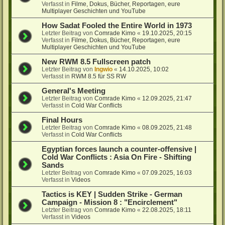
Verfasst in
Filme, Dokus, Bücher, Reportagen, eure
Multiplayer Geschichten und YouTube
How Sadat Fooled the Entire World in 1973
Letzter Beitrag von
Comrade Kimo
«
19.10.2025, 20:15
Verfasst in
Filme, Dokus, Bücher, Reportagen, eure
Multiplayer Geschichten und YouTube
New RWM 8.5 Fullscreen patch
Letzter Beitrag von
Ingwio
«
14.10.2025, 10:02
Verfasst in
RWM 8.5 für SS RW
General's Meeting
Letzter Beitrag von
Comrade Kimo
«
12.09.2025, 21:47
Verfasst in
Cold War Conflicts
Final Hours
Letzter Beitrag von
Comrade Kimo
«
08.09.2025, 21:48
Verfasst in
Cold War Conflicts
Egyptian forces launch a counter-offensive |
Cold War Conflicts : Asia On Fire - Shifting
Sands
Letzter Beitrag von
Comrade Kimo
«
07.09.2025, 16:03
Verfasst in
Videos
Tactics is KEY | Sudden Strike - German
Campaign - Mission 8 : "Encirclement"
Letzter Beitrag von
Comrade Kimo
«
22.08.2025, 18:11
Verfasst in
Videos