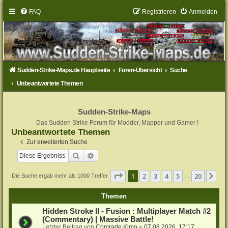
FAQ
Registrieren
Anmelden
Sudden-Strike-Maps.de Hauptseite
Foren-Übersicht
Suche
Unbeantwortete Themen
Sudden-Strike-Maps
Das Sudden Strike Forum für Modder, Mapper und Gamer !
Unbeantwortete Themen
Zur erweiterten Suche
Suche
Erweiterte Suche
Seite
1
von
20
1
2
3
4
5
20
Nä
Die Suche ergab mehr als 1000 Treffer
…
Themen
Hidden Stroke II - Fusion : Multiplayer Match #2
(Commentary) | Massive Battle!
Letzter Beitrag von
Comrade Kimo
«
07.08.2026, 17:17