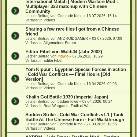
International Match | Modern Warfare Mod :
Multiplayer 3x3 matchup with Chinese
Community
Letzter Beitrag von
Comrade Kimo
«
18.07.2026, 16:14
Verfasst in
Videos
Sharing a few rare files I got from a Chinese
friend
Letzter Beitrag von
ANDROIDGAMER
«
03.07.2026, 07:09
Verfasst in
Allgemeines Forum
Editor-Fibel von Waldi44 (Jahr 2002)
Letzter Beitrag von
Ingwio
«
07.06.2026, 18:29
Verfasst in
Editor Fibel
Yom Kippur : Egyptian Special Forces in action
| Cold War Conflicts — Final Hours [Old
Version]
Letzter Beitrag von
Comrade Kimo
«
16.04.2026, 09:03
Verfasst in
Videos
Khalin Gol Battle 1939 (Imperial Japan)
Letzter Beitrag von
badger lowe
«
03.04.2026, 00:24
Verfasst in
Real Wargame -Truth of War
Sudden Strike : Cold War Conflicts v1.1 | Tank
Battle At The Chinese Farm - Full Walkthrough
Letzter Beitrag von
Comrade Kimo
«
27.03.2026, 19:55
Verfasst in
Videos