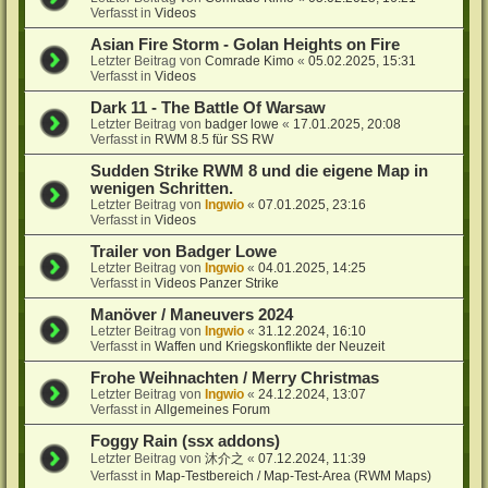
Verfasst in
Videos
Asian Fire Storm - Golan Heights on Fire
Letzter Beitrag von
Comrade Kimo
«
05.02.2025, 15:31
Verfasst in
Videos
Dark 11 - The Battle Of Warsaw
Letzter Beitrag von
badger lowe
«
17.01.2025, 20:08
Verfasst in
RWM 8.5 für SS RW
Sudden Strike RWM 8 und die eigene Map in
wenigen Schritten.
Letzter Beitrag von
Ingwio
«
07.01.2025, 23:16
Verfasst in
Videos
Trailer von Badger Lowe
Letzter Beitrag von
Ingwio
«
04.01.2025, 14:25
Verfasst in
Videos Panzer Strike
Manöver / Maneuvers 2024
Letzter Beitrag von
Ingwio
«
31.12.2024, 16:10
Verfasst in
Waffen und Kriegskonflikte der Neuzeit
Frohe Weihnachten / Merry Christmas
Letzter Beitrag von
Ingwio
«
24.12.2024, 13:07
Verfasst in
Allgemeines Forum
Foggy Rain (ssx addons)
Letzter Beitrag von
沐介之
«
07.12.2024, 11:39
Verfasst in
Map-Testbereich / Map-Test-Area (RWM Maps)