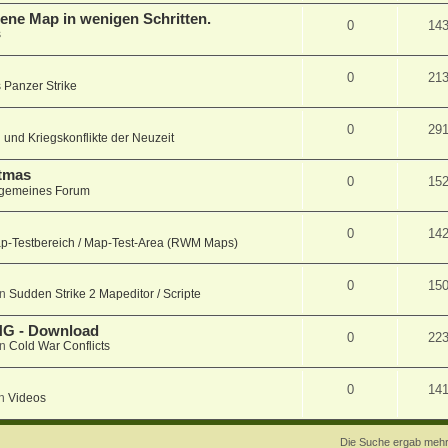
ene Map in wenigen Schritten.
0
14
s
0
21
 Panzer Strike
0
29
 und Kriegskonflikte der Neuzeit
stmas
0
15
lgemeines Forum
0
14
p-Testbereich / Map-Test-Area (RWM Maps)
0
15
in
Sudden Strike 2 Mapeditor / Scripte
ENG - Download
0
22
in
Cold War Conflicts
0
14
in
Videos
Die Suche ergab mehr