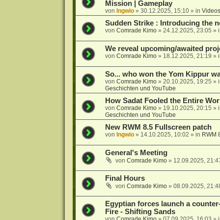
Mission | Gameplay
von
Ingwio
»
30.12.2025, 15:10
» in
Videos
Sudden Strike : Introducing the n
von
Comrade Kimo
»
24.12.2025, 23:05
» 
We reveal upcoming/awaited proj
von
Comrade Kimo
»
18.12.2025, 21:19
» 
So... who won the Yom Kippur w
von
Comrade Kimo
»
20.10.2025, 19:25
» 
Geschichten und YouTube
How Sadat Fooled the Entire Worl
von
Comrade Kimo
»
19.10.2025, 20:15
» 
Geschichten und YouTube
New RWM 8.5 Fullscreen patch
von
Ingwio
»
14.10.2025, 10:02
» in
RWM 8
General's Meeting
von
Comrade Kimo
»
12.09.2025, 21:4
Final Hours
von
Comrade Kimo
»
08.09.2025, 21:4
Egyptian forces launch a counter-
Fire - Shifting Sands
von
Comrade Kimo
»
07.09.2025, 16:03
» 