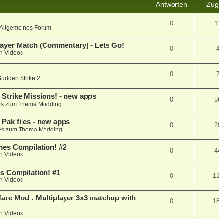
Antworten
Zugr
0
1
Allgemeines Forum
player Match (Commentary) - Lets Go!
0
in
Videos
0
Sudden Strike 2
Strike Missions! - new apps
0
5
es zum Thema Modding
Pak files - new apps
0
2
les zum Thema Modding
ames Compilation! #2
0
4
in
Videos
s Compilation! #1
0
1
in
Videos
fare Mod : Multiplayer 3x3 matchup with
0
1
in
Videos