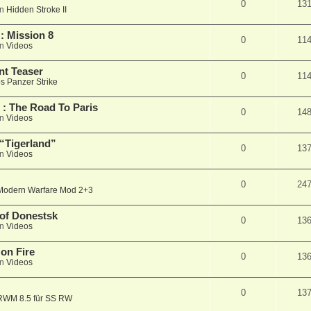
0
13
in
Hidden Stroke II
: Mission 8
0
11
in
Videos
nt Teaser
0
11
s Panzer Strike
 The Road To Paris
0
14
in
Videos
“Tigerland”
0
13
in
Videos
0
24
Modern Warfare Mod 2+3
of Donestsk
0
13
in
Videos
 on Fire
0
13
in
Videos
0
13
RWM 8.5 für SS RW