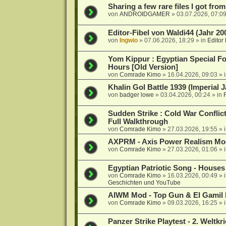
Sharing a few rare files I got fro
von
ANDROIDGAMER
»
03.07.2026, 07:0
Editor-Fibel von Waldi44 (Jahr 20
von
Ingwio
»
07.06.2026, 18:29
» in
Editor 
Yom Kippur : Egyptian Special For
Hours [Old Version]
von
Comrade Kimo
»
16.04.2026, 09:03
» 
Khalin Gol Battle 1939 (Imperial 
von
badger lowe
»
03.04.2026, 00:24
» in
Sudden Strike : Cold War Conflict
Full Walkthrough
von
Comrade Kimo
»
27.03.2026, 19:55
» 
AXPRM - Axis Power Realism Mo
von
Comrade Kimo
»
27.03.2026, 01:06
» 
Egyptian Patriotic Song - Houses
von
Comrade Kimo
»
16.03.2026, 00:49
» 
Geschichten und YouTube
AIWM Mod - Top Gun & El Gamil 
von
Comrade Kimo
»
09.03.2026, 16:25
» 
Panzer Strike Playtest - 2. Weltkr