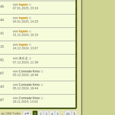
von
Ingwio
345
07.01.2025, 23:16
von
Ingwio
344
04.01.2025, 14:25
von
Ingwio
141
31.12.2024, 16:10
von
Ingwio
215
24.12.2024, 13:07
von
沐介之
281
07.12.2024, 11:39
von
Comrade Kimo
007
05.12.2024, 18:46
von
Comrade Kimo
343
05.12.2024, 18:44
von
Comrade Kimo
187
29.11.2024, 13:02
Seite
1
von
20
1
2
3
4
5
20
Nächste
 als 1000 Treffer
…