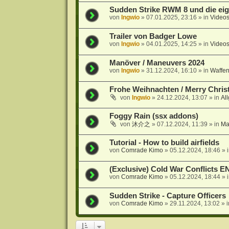
Sudden Strike RWM 8 und die eig
von
Ingwio
»
07.01.2025, 23:16
» in
Video
Trailer von Badger Lowe
von
Ingwio
»
04.01.2025, 14:25
» in
Videos
Manöver / Maneuvers 2024
von
Ingwio
»
31.12.2024, 16:10
» in
Waffen
Frohe Weihnachten / Merry Chri
von
Ingwio
»
24.12.2024, 13:07
» in
Al
Foggy Rain (ssx addons)
von
沐介之
»
07.12.2024, 11:39
» in
Ma
Tutorial - How to build airfields
von
Comrade Kimo
»
05.12.2024, 18:46
» 
(Exclusive) Cold War Conflicts 
von
Comrade Kimo
»
05.12.2024, 18:44
» 
Sudden Strike - Capture Officers
von
Comrade Kimo
»
29.11.2024, 13:02
» 