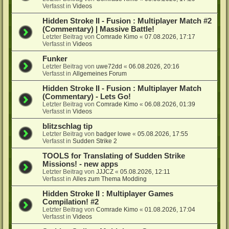
Verfasst in
Videos
Hidden Stroke II - Fusion : Multiplayer Match #2
(Commentary) | Massive Battle!
Letzter Beitrag von
Comrade Kimo
«
07.08.2026, 17:17
Verfasst in
Videos
Funker
Letzter Beitrag von
uwe72dd
«
06.08.2026, 20:16
Verfasst in
Allgemeines Forum
Hidden Stroke II - Fusion : Multiplayer Match
(Commentary) - Lets Go!
Letzter Beitrag von
Comrade Kimo
«
06.08.2026, 01:39
Verfasst in
Videos
blitzschlag tip
Letzter Beitrag von
badger lowe
«
05.08.2026, 17:55
Verfasst in
Sudden Strike 2
TOOLS for Translating of Sudden Strike
Missions! - new apps
Letzter Beitrag von
JJJCZ
«
05.08.2026, 12:11
Verfasst in
Alles zum Thema Modding
Hidden Stroke II : Multiplayer Games
Compilation! #2
Letzter Beitrag von
Comrade Kimo
«
01.08.2026, 17:04
Verfasst in
Videos