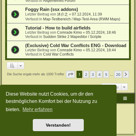
Verfasst in
Allgemeines Forum
Foggy Rain (ssx addons)
Letzter Beitrag von
沐介之
«
07.12.2024, 11:39
Verfasst in
Map-Testbereich / Map-Test-Area (RWM Maps)
Tutorial - How to build airfields
Letzter Beitrag von
Comrade Kimo
«
05.12.2024, 18:46
Verfasst in
Sudden Strike 2 Mapeditor / Scripte
(Exclusive) Cold War Conflicts ENG - Download
Letzter Beitrag von
Comrade Kimo
«
05.12.2024, 18:44
Verfasst in
Cold War Conflicts
Seite
1
von
20
1
2
3
4
5
20
Nä
Die Suche ergab mehr als 1000 Treffer
…
Gehe zu
Diese Website nutzt Cookies, um dir den
Sudden-Strike-Maps.de Hauptseite
Foren-Übersicht
bestmöglichen Komfort bei der Nutzung zu
bieten.
Mehr erfahren
Powered by
phpBB
® Forum Software © phpBB Limited
Deutsche Übersetzung durch
phpBB.de
Style: Green-Style-Split by Joyce&Luna
phpBB-Style-Design
Datenschutz
|
Nutzungsbedingungen
Verstanden!