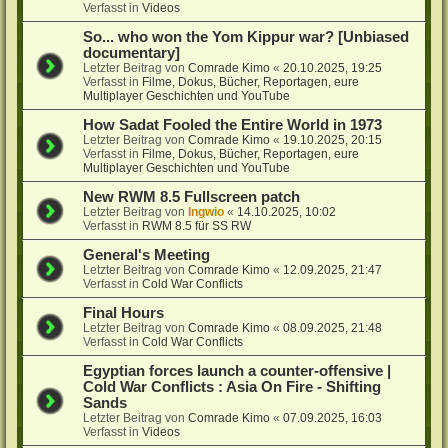
Verfasst in
Videos
So... who won the Yom Kippur war? [Unbiased
documentary]
Letzter Beitrag von
Comrade Kimo
«
20.10.2025, 19:25
Verfasst in
Filme, Dokus, Bücher, Reportagen, eure
Multiplayer Geschichten und YouTube
How Sadat Fooled the Entire World in 1973
Letzter Beitrag von
Comrade Kimo
«
19.10.2025, 20:15
Verfasst in
Filme, Dokus, Bücher, Reportagen, eure
Multiplayer Geschichten und YouTube
New RWM 8.5 Fullscreen patch
Letzter Beitrag von
Ingwio
«
14.10.2025, 10:02
Verfasst in
RWM 8.5 für SS RW
General's Meeting
Letzter Beitrag von
Comrade Kimo
«
12.09.2025, 21:47
Verfasst in
Cold War Conflicts
Final Hours
Letzter Beitrag von
Comrade Kimo
«
08.09.2025, 21:48
Verfasst in
Cold War Conflicts
Egyptian forces launch a counter-offensive |
Cold War Conflicts : Asia On Fire - Shifting
Sands
Letzter Beitrag von
Comrade Kimo
«
07.09.2025, 16:03
Verfasst in
Videos