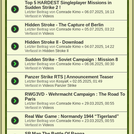
Top 5 HARDEST Singleplayer Missions in
Sudden Strike 2 !
Letzter Beitrag von
Comrade Kimo
«
06.07.2025, 16:13
Verfasst in
Videos
Hidden Stroke - The Capture of Berlin
Letzter Beitrag von
Comrade Kimo
«
05.07.2025, 03:22
Verfasst in
Videos
Hidden Stroke II - Download
Letzter Beitrag von
Comrade Kimo
«
04.07.2025, 14:22
Verfasst in
Hidden Stroke II
Sudden Strike - Soviet Campaign : Mission 8
Letzter Beitrag von
Comrade Kimo
«
06.06.2025, 00:30
Verfasst in
Videos
Panzer Strike RTS | Announcement Teaser
Letzter Beitrag von
KosyaK
«
02.05.2025, 01:49
Verfasst in
Videos Panzer Strike
RWG3VD - Wehrmacht Campaign : The Road To
Paris
Letzter Beitrag von
Comrade Kimo
«
29.03.2025, 00:55
Verfasst in
Videos
Real War Game : Normandy 1944 “Tigerland”
Letzter Beitrag von
Comrade Kimo
«
23.03.2025, 00:55
Verfasst in
Videos
SP Map The Battle Of Raqqa