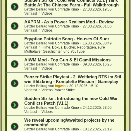
Sudden Strike : Cold War Conflicts v1.1 | Tank
Battle At The Chinese Farm - Full Walkthrough
Letzter Beitrag von
Comrade Kimo
«
27.03.2026, 19:55
Verfasst in
Videos
AXPRM - Axis Power Realism Mod - Review
Letzter Beitrag von
Comrade Kimo
«
27.03.2026, 01:06
Verfasst in
Videos
Egyptian Patriotic Song - Houses Of Suez
Letzter Beitrag von
Comrade Kimo
«
16.03.2026, 00:49
Verfasst in
Filme, Dokus, Bücher, Reportagen, eure
Multiplayer Geschichten und YouTube
AIWM Mod - Top Gun & El Gamil Missions
Letzter Beitrag von
Comrade Kimo
«
09.03.2026, 16:25
Verfasst in
Videos
Panzer Strike Playtest - 2. Weltkrieg RTS im Stil
wie Blitzkrieg - Komplette Mission | Gameplay
Letzter Beitrag von
Ingwio
«
30.12.2025, 15:10
Verfasst in
Videos Panzer Strike
Sudden Strike : Introducing the new Cold War
Conflicts Patch (V1.1)
Letzter Beitrag von
Comrade Kimo
«
24.12.2025, 23:05
Verfasst in
Videos
We reveal upcoming/awaited projects by the
community!
Letzter Beitrag von
Comrade Kimo
«
18.12.2025, 21:19