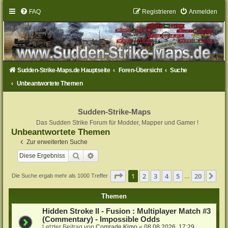
FAQ
Registrieren
Anmelden
Sudden-Strike-Maps.de Hauptseite
Foren-Übersicht
Suche
Unbeantwortete Themen
Sudden-Strike-Maps
Das Sudden Strike Forum für Modder, Mapper und Gamer !
Unbeantwortete Themen
Zur erweiterten Suche
Suche
Erweiterte Suche
Seite
1
von
20
1
2
3
4
5
20
Nä
Die Suche ergab mehr als 1000 Treffer
…
Themen
Hidden Stroke II - Fusion : Multiplayer Match #3
(Commentary) - Impossible Odds
Letzter Beitrag von
Comrade Kimo
«
08.08.2026, 17:29