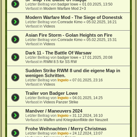
Letzter Beitrag von
badger lowe
«
01.03.2025, 13:50
Verfasst in
Modern Warfare Mod 2+3
Modern Warfare Mod - The Siege of Donestsk
Letzter Beitrag von
Comrade Kimo
«
05.02.2025, 16:21
Verfasst in
Videos
Asian Fire Storm - Golan Heights on Fire
Letzter Beitrag von
Comrade Kimo
«
05.02.2025, 15:31
Verfasst in
Videos
Dark 11 - The Battle Of Warsaw
Letzter Beitrag von
badger lowe
«
17.01.2025, 20:08
Verfasst in
RWM 8.5 für SS RW
Sudden Strike RWM 8 und die eigene Map in
wenigen Schritten.
Letzter Beitrag von
Ingwio
«
07.01.2025, 23:16
Verfasst in
Videos
Trailer von Badger Lowe
Letzter Beitrag von
Ingwio
«
04.01.2025, 14:25
Verfasst in
Videos Panzer Strike
Manöver / Maneuvers 2024
Letzter Beitrag von
Ingwio
«
31.12.2024, 16:10
Verfasst in
Waffen und Kriegskonflikte der Neuzeit
Frohe Weihnachten / Merry Christmas
Letzter Beitrag von
Ingwio
«
24.12.2024, 13:07