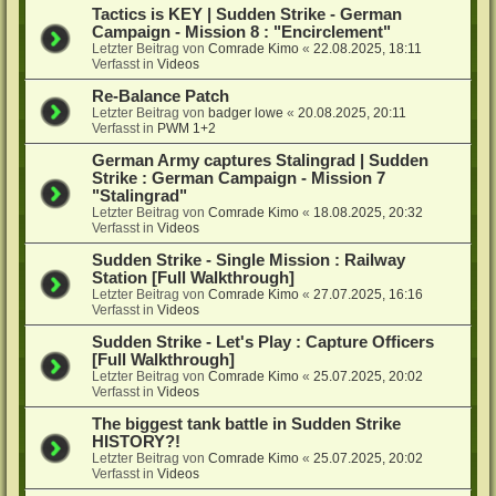
Tactics is KEY | Sudden Strike - German
Campaign - Mission 8 : "Encirclement"
Letzter Beitrag von
Comrade Kimo
«
22.08.2025, 18:11
Verfasst in
Videos
Re-Balance Patch
Letzter Beitrag von
badger lowe
«
20.08.2025, 20:11
Verfasst in
PWM 1+2
German Army captures Stalingrad | Sudden
Strike : German Campaign - Mission 7
"Stalingrad"
Letzter Beitrag von
Comrade Kimo
«
18.08.2025, 20:32
Verfasst in
Videos
Sudden Strike - Single Mission : Railway
Station [Full Walkthrough]
Letzter Beitrag von
Comrade Kimo
«
27.07.2025, 16:16
Verfasst in
Videos
Sudden Strike - Let's Play : Capture Officers
[Full Walkthrough]
Letzter Beitrag von
Comrade Kimo
«
25.07.2025, 20:02
Verfasst in
Videos
The biggest tank battle in Sudden Strike
HISTORY?!
Letzter Beitrag von
Comrade Kimo
«
25.07.2025, 20:02
Verfasst in
Videos