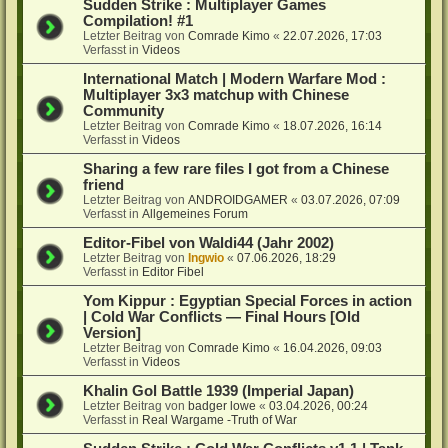
Sudden Strike : Multiplayer Games
Compilation! #1
Letzter Beitrag von
Comrade Kimo
«
22.07.2026, 17:03
Verfasst in
Videos
International Match | Modern Warfare Mod :
Multiplayer 3x3 matchup with Chinese
Community
Letzter Beitrag von
Comrade Kimo
«
18.07.2026, 16:14
Verfasst in
Videos
Sharing a few rare files I got from a Chinese
friend
Letzter Beitrag von
ANDROIDGAMER
«
03.07.2026, 07:09
Verfasst in
Allgemeines Forum
Editor-Fibel von Waldi44 (Jahr 2002)
Letzter Beitrag von
Ingwio
«
07.06.2026, 18:29
Verfasst in
Editor Fibel
Yom Kippur : Egyptian Special Forces in action
| Cold War Conflicts — Final Hours [Old
Version]
Letzter Beitrag von
Comrade Kimo
«
16.04.2026, 09:03
Verfasst in
Videos
Khalin Gol Battle 1939 (Imperial Japan)
Letzter Beitrag von
badger lowe
«
03.04.2026, 00:24
Verfasst in
Real Wargame -Truth of War