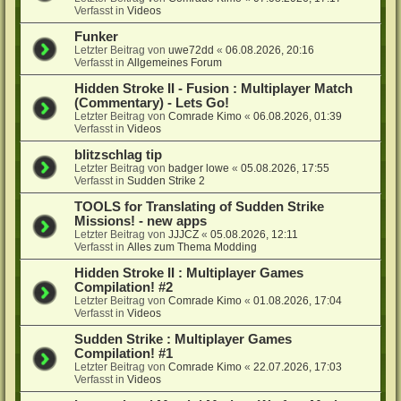
Verfasst in
Videos
Funker
Letzter Beitrag von
uwe72dd
«
06.08.2026, 20:16
Verfasst in
Allgemeines Forum
Hidden Stroke II - Fusion : Multiplayer Match
(Commentary) - Lets Go!
Letzter Beitrag von
Comrade Kimo
«
06.08.2026, 01:39
Verfasst in
Videos
blitzschlag tip
Letzter Beitrag von
badger lowe
«
05.08.2026, 17:55
Verfasst in
Sudden Strike 2
TOOLS for Translating of Sudden Strike
Missions! - new apps
Letzter Beitrag von
JJJCZ
«
05.08.2026, 12:11
Verfasst in
Alles zum Thema Modding
Hidden Stroke II : Multiplayer Games
Compilation! #2
Letzter Beitrag von
Comrade Kimo
«
01.08.2026, 17:04
Verfasst in
Videos
Sudden Strike : Multiplayer Games
Compilation! #1
Letzter Beitrag von
Comrade Kimo
«
22.07.2026, 17:03
Verfasst in
Videos