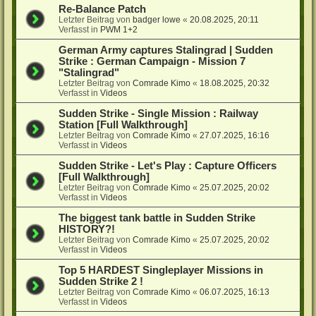
Re-Balance Patch
Letzter Beitrag von
badger lowe
«
20.08.2025, 20:11
Verfasst in
PWM 1+2
German Army captures Stalingrad | Sudden
Strike : German Campaign - Mission 7
"Stalingrad"
Letzter Beitrag von
Comrade Kimo
«
18.08.2025, 20:32
Verfasst in
Videos
Sudden Strike - Single Mission : Railway
Station [Full Walkthrough]
Letzter Beitrag von
Comrade Kimo
«
27.07.2025, 16:16
Verfasst in
Videos
Sudden Strike - Let's Play : Capture Officers
[Full Walkthrough]
Letzter Beitrag von
Comrade Kimo
«
25.07.2025, 20:02
Verfasst in
Videos
The biggest tank battle in Sudden Strike
HISTORY?!
Letzter Beitrag von
Comrade Kimo
«
25.07.2025, 20:02
Verfasst in
Videos
Top 5 HARDEST Singleplayer Missions in
Sudden Strike 2 !
Letzter Beitrag von
Comrade Kimo
«
06.07.2025, 16:13
Verfasst in
Videos