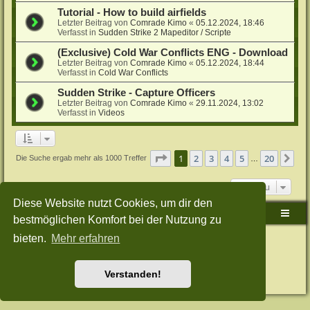
Tutorial - How to build airfields
Letzter Beitrag von
Comrade Kimo
«
05.12.2024, 18:46
Verfasst in
Sudden Strike 2 Mapeditor / Scripte
(Exclusive) Cold War Conflicts ENG - Download
Letzter Beitrag von
Comrade Kimo
«
05.12.2024, 18:44
Verfasst in
Cold War Conflicts
Sudden Strike - Capture Officers
Letzter Beitrag von
Comrade Kimo
«
29.11.2024, 13:02
Verfasst in
Videos
Seite
1
von
20
1
2
3
4
5
20
Nä
Die Suche ergab mehr als 1000 Treffer
…
Gehe zu
Diese Website nutzt Cookies, um dir den
Sudden-Strike-Maps.de Hauptseite
Foren-Übersicht
bestmöglichen Komfort bei der Nutzung zu
bieten.
Mehr erfahren
Powered by
phpBB
® Forum Software © phpBB Limited
Deutsche Übersetzung durch
phpBB.de
Style: Green-Style-Split by Joyce&Luna
phpBB-Style-Design
Datenschutz
|
Nutzungsbedingungen
Verstanden!