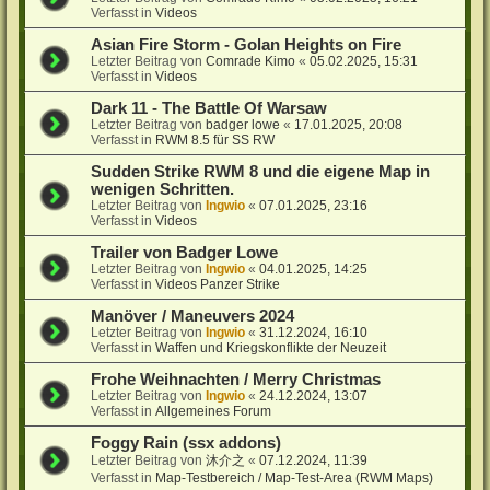
Verfasst in
Videos
Asian Fire Storm - Golan Heights on Fire
Letzter Beitrag von
Comrade Kimo
«
05.02.2025, 15:31
Verfasst in
Videos
Dark 11 - The Battle Of Warsaw
Letzter Beitrag von
badger lowe
«
17.01.2025, 20:08
Verfasst in
RWM 8.5 für SS RW
Sudden Strike RWM 8 und die eigene Map in
wenigen Schritten.
Letzter Beitrag von
Ingwio
«
07.01.2025, 23:16
Verfasst in
Videos
Trailer von Badger Lowe
Letzter Beitrag von
Ingwio
«
04.01.2025, 14:25
Verfasst in
Videos Panzer Strike
Manöver / Maneuvers 2024
Letzter Beitrag von
Ingwio
«
31.12.2024, 16:10
Verfasst in
Waffen und Kriegskonflikte der Neuzeit
Frohe Weihnachten / Merry Christmas
Letzter Beitrag von
Ingwio
«
24.12.2024, 13:07
Verfasst in
Allgemeines Forum
Foggy Rain (ssx addons)
Letzter Beitrag von
沐介之
«
07.12.2024, 11:39
Verfasst in
Map-Testbereich / Map-Test-Area (RWM Maps)