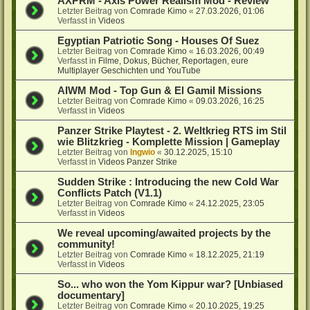
AXPRM - Axis Power Realism Mod - Review
Letzter Beitrag von
Comrade Kimo
«
27.03.2026, 01:06
Verfasst in
Videos
Egyptian Patriotic Song - Houses Of Suez
Letzter Beitrag von
Comrade Kimo
«
16.03.2026, 00:49
Verfasst in
Filme, Dokus, Bücher, Reportagen, eure
Multiplayer Geschichten und YouTube
AIWM Mod - Top Gun & El Gamil Missions
Letzter Beitrag von
Comrade Kimo
«
09.03.2026, 16:25
Verfasst in
Videos
Panzer Strike Playtest - 2. Weltkrieg RTS im Stil
wie Blitzkrieg - Komplette Mission | Gameplay
Letzter Beitrag von
Ingwio
«
30.12.2025, 15:10
Verfasst in
Videos Panzer Strike
Sudden Strike : Introducing the new Cold War
Conflicts Patch (V1.1)
Letzter Beitrag von
Comrade Kimo
«
24.12.2025, 23:05
Verfasst in
Videos
We reveal upcoming/awaited projects by the
community!
Letzter Beitrag von
Comrade Kimo
«
18.12.2025, 21:19
Verfasst in
Videos
So... who won the Yom Kippur war? [Unbiased
documentary]
Letzter Beitrag von
Comrade Kimo
«
20.10.2025, 19:25