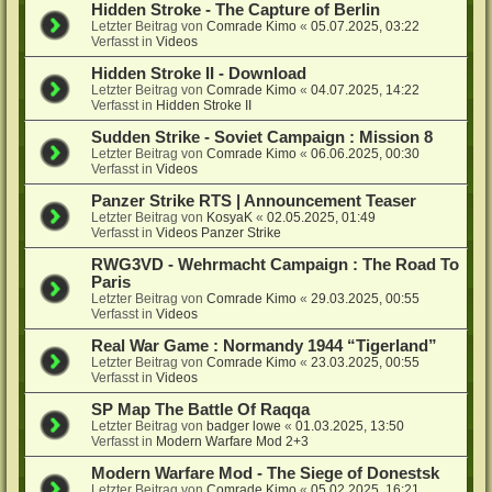
Hidden Stroke - The Capture of Berlin
Letzter Beitrag von
Comrade Kimo
«
05.07.2025, 03:22
Verfasst in
Videos
Hidden Stroke II - Download
Letzter Beitrag von
Comrade Kimo
«
04.07.2025, 14:22
Verfasst in
Hidden Stroke II
Sudden Strike - Soviet Campaign : Mission 8
Letzter Beitrag von
Comrade Kimo
«
06.06.2025, 00:30
Verfasst in
Videos
Panzer Strike RTS | Announcement Teaser
Letzter Beitrag von
KosyaK
«
02.05.2025, 01:49
Verfasst in
Videos Panzer Strike
RWG3VD - Wehrmacht Campaign : The Road To
Paris
Letzter Beitrag von
Comrade Kimo
«
29.03.2025, 00:55
Verfasst in
Videos
Real War Game : Normandy 1944 “Tigerland”
Letzter Beitrag von
Comrade Kimo
«
23.03.2025, 00:55
Verfasst in
Videos
SP Map The Battle Of Raqqa
Letzter Beitrag von
badger lowe
«
01.03.2025, 13:50
Verfasst in
Modern Warfare Mod 2+3
Modern Warfare Mod - The Siege of Donestsk
Letzter Beitrag von
Comrade Kimo
«
05.02.2025, 16:21