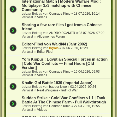
International Match | Modern Warfare Mod :
Multiplayer 3x3 matchup with Chinese
Community
Letzter Beitrag von
Comrade Kimo
«
18.07.2026, 16:14
Verfasst in
Videos
Sharing a few rare files I got from a Chinese
friend
Letzter Beitrag von
ANDROIDGAMER
«
03.07.2026, 07:09
Verfasst in
Allgemeines Forum
Editor-Fibel von Waldi44 (Jahr 2002)
Letzter Beitrag von
Ingwio
«
07.06.2026, 18:29
Verfasst in
Editor Fibel
Yom Kippur : Egyptian Special Forces in action
| Cold War Conflicts — Final Hours [Old
Version]
Letzter Beitrag von
Comrade Kimo
«
16.04.2026, 09:03
Verfasst in
Videos
Khalin Gol Battle 1939 (Imperial Japan)
Letzter Beitrag von
badger lowe
«
03.04.2026, 00:24
Verfasst in
Real Wargame -Truth of War
Sudden Strike : Cold War Conflicts v1.1 | Tank
Battle At The Chinese Farm - Full Walkthrough
Letzter Beitrag von
Comrade Kimo
«
27.03.2026, 19:55
Verfasst in
Videos