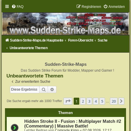
FAQ
Registrieren
Anmelden
Sudden-Strike-Maps.de Hauptseite
Foren-Übersicht
Suche
Unbeantwortete Themen
Sudden-Strike-Maps
Das Sudden Strike Forum für Modder, Mapper und Gamer !
Unbeantwortete Themen
Zur erweiterten Suche
Suche
Erweiterte Suche
Seite
1
von
20
1
2
3
4
5
20
Nä
Die Suche ergab mehr als 1000 Treffer
…
Themen
Hidden Stroke II - Fusion : Multiplayer Match #2
(Commentary) | Massive Battle!
Letzter Beitrag von
Comrade Kimo
«
07.08.2026, 17:17