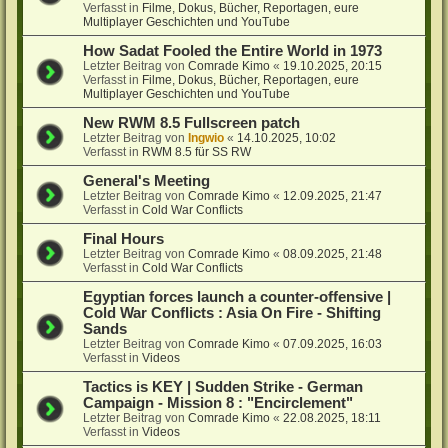
Verfasst in
Filme, Dokus, Bücher, Reportagen, eure
Multiplayer Geschichten und YouTube
How Sadat Fooled the Entire World in 1973
Letzter Beitrag von
Comrade Kimo
«
19.10.2025, 20:15
Verfasst in
Filme, Dokus, Bücher, Reportagen, eure
Multiplayer Geschichten und YouTube
New RWM 8.5 Fullscreen patch
Letzter Beitrag von
Ingwio
«
14.10.2025, 10:02
Verfasst in
RWM 8.5 für SS RW
General's Meeting
Letzter Beitrag von
Comrade Kimo
«
12.09.2025, 21:47
Verfasst in
Cold War Conflicts
Final Hours
Letzter Beitrag von
Comrade Kimo
«
08.09.2025, 21:48
Verfasst in
Cold War Conflicts
Egyptian forces launch a counter-offensive |
Cold War Conflicts : Asia On Fire - Shifting
Sands
Letzter Beitrag von
Comrade Kimo
«
07.09.2025, 16:03
Verfasst in
Videos
Tactics is KEY | Sudden Strike - German
Campaign - Mission 8 : "Encirclement"
Letzter Beitrag von
Comrade Kimo
«
22.08.2025, 18:11
Verfasst in
Videos