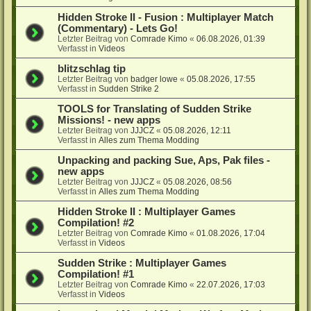
Hidden Stroke II - Fusion : Multiplayer Match
(Commentary) - Lets Go!
Letzter Beitrag von
Comrade Kimo
«
06.08.2026, 01:39
Verfasst in
Videos
blitzschlag tip
Letzter Beitrag von
badger lowe
«
05.08.2026, 17:55
Verfasst in
Sudden Strike 2
TOOLS for Translating of Sudden Strike
Missions! - new apps
Letzter Beitrag von
JJJCZ
«
05.08.2026, 12:11
Verfasst in
Alles zum Thema Modding
Unpacking and packing Sue, Aps, Pak files -
new apps
Letzter Beitrag von
JJJCZ
«
05.08.2026, 08:56
Verfasst in
Alles zum Thema Modding
Hidden Stroke II : Multiplayer Games
Compilation! #2
Letzter Beitrag von
Comrade Kimo
«
01.08.2026, 17:04
Verfasst in
Videos
Sudden Strike : Multiplayer Games
Compilation! #1
Letzter Beitrag von
Comrade Kimo
«
22.07.2026, 17:03
Verfasst in
Videos