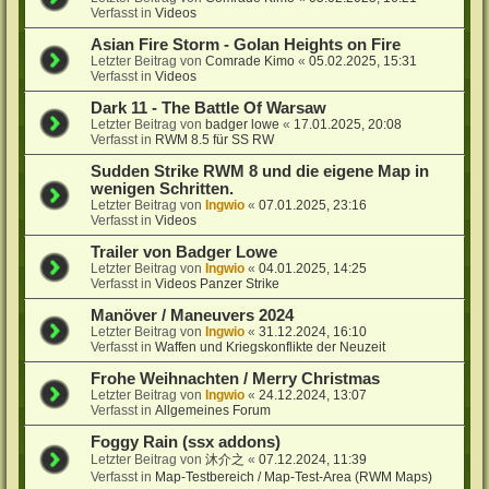
Verfasst in
Videos
Asian Fire Storm - Golan Heights on Fire
Letzter Beitrag von
Comrade Kimo
«
05.02.2025, 15:31
Verfasst in
Videos
Dark 11 - The Battle Of Warsaw
Letzter Beitrag von
badger lowe
«
17.01.2025, 20:08
Verfasst in
RWM 8.5 für SS RW
Sudden Strike RWM 8 und die eigene Map in
wenigen Schritten.
Letzter Beitrag von
Ingwio
«
07.01.2025, 23:16
Verfasst in
Videos
Trailer von Badger Lowe
Letzter Beitrag von
Ingwio
«
04.01.2025, 14:25
Verfasst in
Videos Panzer Strike
Manöver / Maneuvers 2024
Letzter Beitrag von
Ingwio
«
31.12.2024, 16:10
Verfasst in
Waffen und Kriegskonflikte der Neuzeit
Frohe Weihnachten / Merry Christmas
Letzter Beitrag von
Ingwio
«
24.12.2024, 13:07
Verfasst in
Allgemeines Forum
Foggy Rain (ssx addons)
Letzter Beitrag von
沐介之
«
07.12.2024, 11:39
Verfasst in
Map-Testbereich / Map-Test-Area (RWM Maps)