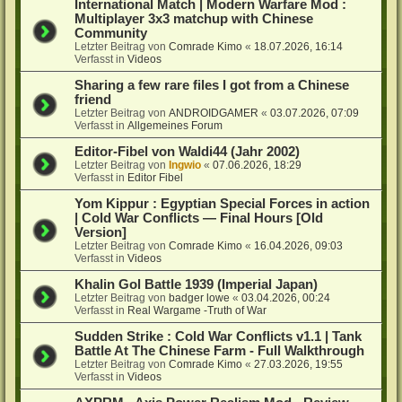
International Match | Modern Warfare Mod :
Multiplayer 3x3 matchup with Chinese
Community
Letzter Beitrag von
Comrade Kimo
«
18.07.2026, 16:14
Verfasst in
Videos
Sharing a few rare files I got from a Chinese
friend
Letzter Beitrag von
ANDROIDGAMER
«
03.07.2026, 07:09
Verfasst in
Allgemeines Forum
Editor-Fibel von Waldi44 (Jahr 2002)
Letzter Beitrag von
Ingwio
«
07.06.2026, 18:29
Verfasst in
Editor Fibel
Yom Kippur : Egyptian Special Forces in action
| Cold War Conflicts — Final Hours [Old
Version]
Letzter Beitrag von
Comrade Kimo
«
16.04.2026, 09:03
Verfasst in
Videos
Khalin Gol Battle 1939 (Imperial Japan)
Letzter Beitrag von
badger lowe
«
03.04.2026, 00:24
Verfasst in
Real Wargame -Truth of War
Sudden Strike : Cold War Conflicts v1.1 | Tank
Battle At The Chinese Farm - Full Walkthrough
Letzter Beitrag von
Comrade Kimo
«
27.03.2026, 19:55
Verfasst in
Videos