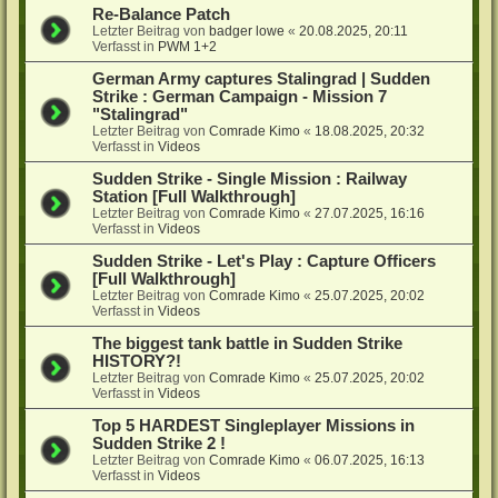
Re-Balance Patch
Letzter Beitrag von
badger lowe
«
20.08.2025, 20:11
Verfasst in
PWM 1+2
German Army captures Stalingrad | Sudden
Strike : German Campaign - Mission 7
"Stalingrad"
Letzter Beitrag von
Comrade Kimo
«
18.08.2025, 20:32
Verfasst in
Videos
Sudden Strike - Single Mission : Railway
Station [Full Walkthrough]
Letzter Beitrag von
Comrade Kimo
«
27.07.2025, 16:16
Verfasst in
Videos
Sudden Strike - Let's Play : Capture Officers
[Full Walkthrough]
Letzter Beitrag von
Comrade Kimo
«
25.07.2025, 20:02
Verfasst in
Videos
The biggest tank battle in Sudden Strike
HISTORY?!
Letzter Beitrag von
Comrade Kimo
«
25.07.2025, 20:02
Verfasst in
Videos
Top 5 HARDEST Singleplayer Missions in
Sudden Strike 2 !
Letzter Beitrag von
Comrade Kimo
«
06.07.2025, 16:13
Verfasst in
Videos