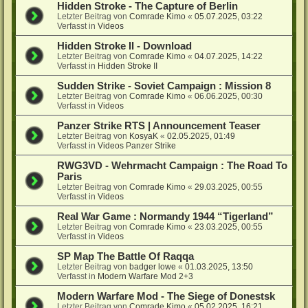
Hidden Stroke - The Capture of Berlin
Letzter Beitrag von
Comrade Kimo
«
05.07.2025, 03:22
Verfasst in
Videos
Hidden Stroke II - Download
Letzter Beitrag von
Comrade Kimo
«
04.07.2025, 14:22
Verfasst in
Hidden Stroke II
Sudden Strike - Soviet Campaign : Mission 8
Letzter Beitrag von
Comrade Kimo
«
06.06.2025, 00:30
Verfasst in
Videos
Panzer Strike RTS | Announcement Teaser
Letzter Beitrag von
KosyaK
«
02.05.2025, 01:49
Verfasst in
Videos Panzer Strike
RWG3VD - Wehrmacht Campaign : The Road To
Paris
Letzter Beitrag von
Comrade Kimo
«
29.03.2025, 00:55
Verfasst in
Videos
Real War Game : Normandy 1944 “Tigerland”
Letzter Beitrag von
Comrade Kimo
«
23.03.2025, 00:55
Verfasst in
Videos
SP Map The Battle Of Raqqa
Letzter Beitrag von
badger lowe
«
01.03.2025, 13:50
Verfasst in
Modern Warfare Mod 2+3
Modern Warfare Mod - The Siege of Donestsk
Letzter Beitrag von
Comrade Kimo
«
05.02.2025, 16:21