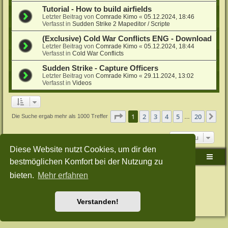
Tutorial - How to build airfields
Letzter Beitrag von
Comrade Kimo
«
05.12.2024, 18:46
Verfasst in
Sudden Strike 2 Mapeditor / Scripte
(Exclusive) Cold War Conflicts ENG - Download
Letzter Beitrag von
Comrade Kimo
«
05.12.2024, 18:44
Verfasst in
Cold War Conflicts
Sudden Strike - Capture Officers
Letzter Beitrag von
Comrade Kimo
«
29.11.2024, 13:02
Verfasst in
Videos
Seite
1
von
20
1
2
3
4
5
20
Nä
Die Suche ergab mehr als 1000 Treffer
…
Gehe zu
Diese Website nutzt Cookies, um dir den
Sudden-Strike-Maps.de Hauptseite
Foren-Übersicht
bestmöglichen Komfort bei der Nutzung zu
bieten.
Mehr erfahren
Powered by
phpBB
® Forum Software © phpBB Limited
Deutsche Übersetzung durch
phpBB.de
Style: Green-Style-Split by Joyce&Luna
phpBB-Style-Design
Datenschutz
|
Nutzungsbedingungen
Verstanden!