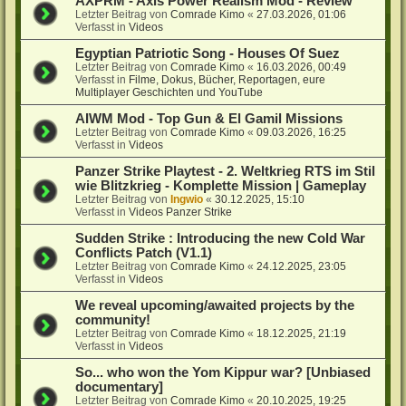
AXPRM - Axis Power Realism Mod - Review
Letzter Beitrag von
Comrade Kimo
«
27.03.2026, 01:06
Verfasst in
Videos
Egyptian Patriotic Song - Houses Of Suez
Letzter Beitrag von
Comrade Kimo
«
16.03.2026, 00:49
Verfasst in
Filme, Dokus, Bücher, Reportagen, eure
Multiplayer Geschichten und YouTube
AIWM Mod - Top Gun & El Gamil Missions
Letzter Beitrag von
Comrade Kimo
«
09.03.2026, 16:25
Verfasst in
Videos
Panzer Strike Playtest - 2. Weltkrieg RTS im Stil
wie Blitzkrieg - Komplette Mission | Gameplay
Letzter Beitrag von
Ingwio
«
30.12.2025, 15:10
Verfasst in
Videos Panzer Strike
Sudden Strike : Introducing the new Cold War
Conflicts Patch (V1.1)
Letzter Beitrag von
Comrade Kimo
«
24.12.2025, 23:05
Verfasst in
Videos
We reveal upcoming/awaited projects by the
community!
Letzter Beitrag von
Comrade Kimo
«
18.12.2025, 21:19
Verfasst in
Videos
So... who won the Yom Kippur war? [Unbiased
documentary]
Letzter Beitrag von
Comrade Kimo
«
20.10.2025, 19:25