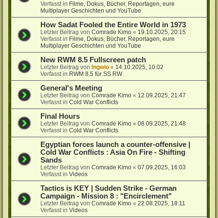
Verfasst in
Filme, Dokus, Bücher, Reportagen, eure
Multiplayer Geschichten und YouTube
How Sadat Fooled the Entire World in 1973
Letzter Beitrag von
Comrade Kimo
«
19.10.2025, 20:15
Verfasst in
Filme, Dokus, Bücher, Reportagen, eure
Multiplayer Geschichten und YouTube
New RWM 8.5 Fullscreen patch
Letzter Beitrag von
Ingwio
«
14.10.2025, 10:02
Verfasst in
RWM 8.5 für SS RW
General's Meeting
Letzter Beitrag von
Comrade Kimo
«
12.09.2025, 21:47
Verfasst in
Cold War Conflicts
Final Hours
Letzter Beitrag von
Comrade Kimo
«
08.09.2025, 21:48
Verfasst in
Cold War Conflicts
Egyptian forces launch a counter-offensive |
Cold War Conflicts : Asia On Fire - Shifting
Sands
Letzter Beitrag von
Comrade Kimo
«
07.09.2025, 16:03
Verfasst in
Videos
Tactics is KEY | Sudden Strike - German
Campaign - Mission 8 : "Encirclement"
Letzter Beitrag von
Comrade Kimo
«
22.08.2025, 18:11
Verfasst in
Videos