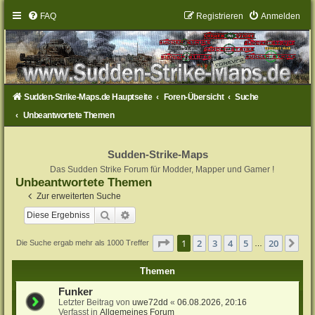
FAQ
Registrieren
Anmelden
Sudden-Strike-Maps.de Hauptseite
Foren-Übersicht
Suche
Unbeantwortete Themen
Sudden-Strike-Maps
Das Sudden Strike Forum für Modder, Mapper und Gamer !
Unbeantwortete Themen
Zur erweiterten Suche
Suche
Erweiterte Suche
Seite
1
von
20
1
2
3
4
5
20
Nä
Die Suche ergab mehr als 1000 Treffer
…
Themen
Funker
Letzter Beitrag von
uwe72dd
«
06.08.2026, 20:16
Verfasst in
Allgemeines Forum